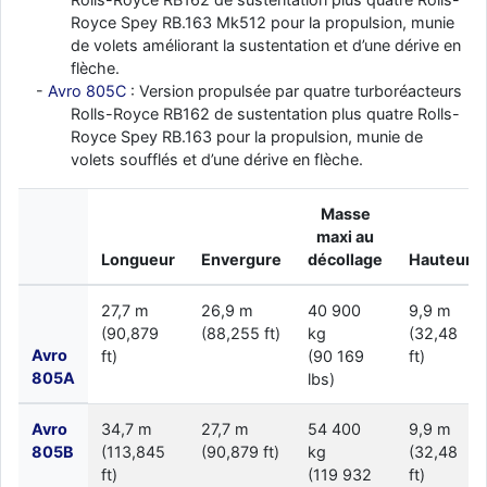
Royce Spey RB.163 Mk512 pour la propulsion, munie
d9pouces
: cette fois, c'est le Brésil et Singapour qui mettent le site
de volets améliorant la sustentation et d’une dérive en
par terre
flèche.
jericho
: Ah ben je peux te confirmer que j'étais resté dans le filtre…
Avro 805C
: Version propulsée par quatre turboréacteurs
Rolls-Royce RB162 de sustentation plus quatre Rolls-
d9pouces
: Désolé ! Mon filtrage a été un peu trop violent
Royce Spey RB.163 pour la propulsion, munie de
manifestement
volets soufflés et d’une dérive en flèche.
tout voir
Masse
maxi au
Longueur
Envergure
décollage
Hauteur
27,7 m
26,9 m
40 900
9,9 m
(90,879
(88,255 ft)
kg
(32,48
Avro
ft)
(90 169
ft)
805A
lbs)
Avro
34,7 m
27,7 m
54 400
9,9 m
805B
(113,845
(90,879 ft)
kg
(32,48
ft)
(119 932
ft)