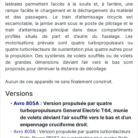
latérales permettent l’accès à la soute et, à l’arrière, une
d9pouces
: Joyeux Noël à tous !
rampe facilite le chargement et le déchargement du matériel
et des passagers. Le train d’atterrissage tricycle est
d9pouces
: mais tu peux tenter l'un des rares lycées militaires
escamotable, la jambe avant sous le poste de pilotage et le
comme le Prytanée dans la Sarthe, ça ne peut pas faire de mal !
train d’atterrissage principal dans deux compartiments
d9pouces
: C'est plutôt après le lycée, voire après une prépa
profilés situés de part et d’autre du fuselage. Les
scientifique, tu as donc encore un peu de temps devant toi
motorisations prévues sont quatre turbopropulseurs ou
yaellerigolow
quatre turboréacteurs de sustentation plus quatre autres pour
: bonjour a tous je suis un élève de première
passionnée par l'aviation militaire , pourrais je savoir que faire après
la propulsion. Des systèmes de volets soufflés ou de volets
le lycée pour s'orienter et pouvoir devenir officier de l'armée de l'air?
de grandes dimensions déviant l’air vers le bas sont
proposés pour diminuer la distance de décollage.
d9pouces
: lesquels, par exemple ?
mahmoud
: bonsoir, très instructif ce site .mais nous aimerions avoir
Aucun de ces appareils ne sera finalement construit.
les photo des anciens appareils de l'armée de l'air de la haute -volta
Versions
d9pouces
: Ça me casse quand même bien les pieds, j’avoue
Avro 805A
: Version propulsée par quatre
jericho
: Pour moi tout est à nouveau OK dirait-on… Merci à toi.
turbopropulseurs General Electric T64, munie
d9pouces
: En espérant n’avoir coupé les accessoires de personne
de volets déviant l’air soufflé vers le bas et d’un
au passage !
empennage cruciforme droit.
d9pouces
: j'ai trouvé un palliatif un peu violent, mais ça devrait aller
Avro 805B
: Version propulsée par quatre turboréacteurs
un peu mieux
Rolls-Royce RB162 de sustentation plus quatre Rolls-