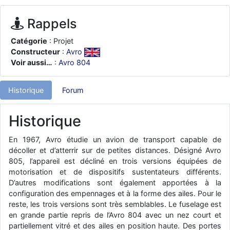
d9pouces
: ouakamois > si tu parles du sujet sur l'Armée de l'Air,
bien sûr que oui !
Rappels
je suis un avion@,._,+
: Bonjour je viens d'arriver il y a quelques
Catégorie
: Projet
moi et quelques avions n'ont pas les mêmes noms qu'aujourd'hui
Constructeur
:
Avro
ouakamois
: Bonjourà toutes et à tous.en espérantque ces
Voir aussi…
:
Avro 804
quelques images du Pays Basque vous auront plu ; Agur…
d9pouces
: Je me rattraperai à la Ferté samedi
Historique
Forum
d9pouces
: Malheureusement non
un peu trop loin pour moi !
fox_50
Historique
: Bonjour, certains parmis vous étaient-ils présent au
meeting de Lann Bihoué de 2026 ?
En 1967, Avro étudie un avion de transport capable de
cachée dans les pins
: Coucou et excellente année 2026 à tous et
décoller et d’atterrir sur de petites distances. Désigné Avro
au site!
805, l’appareil est décliné en trois versions équipées de
jericho
: Bonne année et tous mes meilleurs voeux à tous pour
motorisation et de dispositifs sustentateurs différents.
2026 !
D’autres modifications sont également apportées à la
little boy
configuration des empennages et à la forme des ailes. Pour le
: je vous souhaite un bon réveillon pour cette nouvelle
année!
reste, les trois versions sont très semblables. Le fuselage est
en grande partie repris de l’Avro 804 avec un nez court et
jericho
: Merci D9pouces, à mon tour de souhaiter un Joyeux Noël
partiellement vitré et des ailes en position haute. Des portes
et de bonnes fêtes de fin d'année.