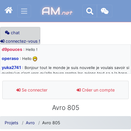
AM
.net
chat
connectez-vous !
d9pouces
: Hello !
operaso
: Hello
yuka2741
: Bonjour tout le monde je suis nouvelle je voulais savoir si
quelqu'un c'est vers qu'elle heure rentre les avions tout sa a la base
105 svp
d9pouces
: désolé pour les quelques blocages du site ces derniers
Se connecter
Créer un compte
jours : je teste des méthodes contre le spam et les bots trop nocifs
d9pouces
: Merci ! Un souvenir de la Ferté-Alais !
Avro 805
paxwax
: Super, la nouvelle bannière
d9pouces
: je suis un avion@,._,+ > lesquels ? je ne suis pas sûr de
Projets
Avro
Avro 805
comprendre