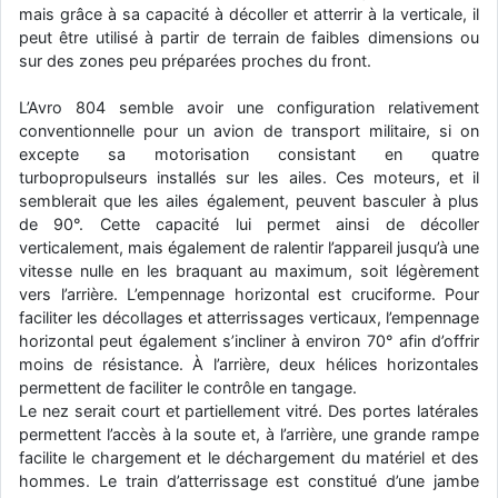
mais grâce à sa capacité à décoller et atterrir à la verticale, il
d9pouces
: Joyeux Noël à tous !
peut être utilisé à partir de terrain de faibles dimensions ou
sur des zones peu préparées proches du front.
d9pouces
: mais tu peux tenter l'un des rares lycées militaires
comme le Prytanée dans la Sarthe, ça ne peut pas faire de mal !
L’Avro 804 semble avoir une configuration relativement
d9pouces
: C'est plutôt après le lycée, voire après une prépa
conventionnelle pour un avion de transport militaire, si on
scientifique, tu as donc encore un peu de temps devant toi
excepte sa motorisation consistant en quatre
yaellerigolow
turbopropulseurs installés sur les ailes. Ces moteurs, et il
: bonjour a tous je suis un élève de première
passionnée par l'aviation militaire , pourrais je savoir que faire après
semblerait que les ailes également, peuvent basculer à plus
le lycée pour s'orienter et pouvoir devenir officier de l'armée de l'air?
de 90°. Cette capacité lui permet ainsi de décoller
verticalement, mais également de ralentir l’appareil jusqu’à une
d9pouces
: lesquels, par exemple ?
vitesse nulle en les braquant au maximum, soit légèrement
mahmoud
: bonsoir, très instructif ce site .mais nous aimerions avoir
vers l’arrière. L’empennage horizontal est cruciforme. Pour
les photo des anciens appareils de l'armée de l'air de la haute -volta
faciliter les décollages et atterrissages verticaux, l’empennage
horizontal peut également s’incliner à environ 70° afin d’offrir
d9pouces
: Ça me casse quand même bien les pieds, j’avoue
moins de résistance. À l’arrière, deux hélices horizontales
jericho
: Pour moi tout est à nouveau OK dirait-on… Merci à toi.
permettent de faciliter le contrôle en tangage.
Le nez serait court et partiellement vitré. Des portes latérales
d9pouces
: En espérant n’avoir coupé les accessoires de personne
au passage !
permettent l’accès à la soute et, à l’arrière, une grande rampe
facilite le chargement et le déchargement du matériel et des
d9pouces
: j'ai trouvé un palliatif un peu violent, mais ça devrait aller
hommes. Le train d’atterrissage est constitué d’une jambe
un peu mieux