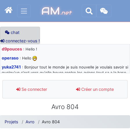
AM
.net
chat
connectez-vous !
d9pouces
: Hello !
operaso
: Hello
yuka2741
: Bonjour tout le monde je suis nouvelle je voulais savoir si
quelqu'un c'est vers qu'elle heure rentre les avions tout sa a la base
105 svp
d9pouces
: désolé pour les quelques blocages du site ces derniers
Se connecter
Créer un compte
jours : je teste des méthodes contre le spam et les bots trop nocifs
d9pouces
: Merci ! Un souvenir de la Ferté-Alais !
Avro 804
paxwax
: Super, la nouvelle bannière
d9pouces
: je suis un avion@,._,+ > lesquels ? je ne suis pas sûr de
Projets
Avro
Avro 804
comprendre