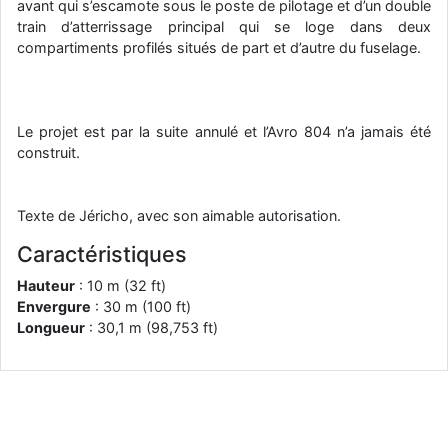
avant qui s’escamote sous le poste de pilotage et d’un double
d9pouces
: cette fois, c'est le Brésil et Singapour qui mettent le site
train d’atterrissage principal qui se loge dans deux
par terre
compartiments profilés situés de part et d’autre du fuselage.
jericho
: Ah ben je peux te confirmer que j'étais resté dans le filtre…
d9pouces
: Désolé ! Mon filtrage a été un peu trop violent
Le projet est par la suite annulé et l’Avro 804 n’a jamais été
manifestement
construit.
tout voir
Texte de Jéricho, avec son aimable autorisation.
Caractéristiques
Hauteur
: 10 m (32 ft)
Envergure
: 30 m (100 ft)
Longueur
: 30,1 m (98,753 ft)