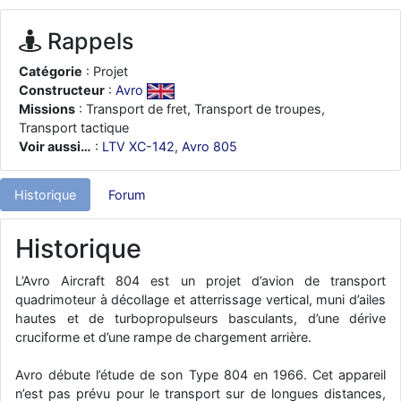
d9pouces
: ouakamois > si tu parles du sujet sur l'Armée de l'Air,
bien sûr que oui !
Rappels
je suis un avion@,._,+
: Bonjour je viens d'arriver il y a quelques
Catégorie
: Projet
moi et quelques avions n'ont pas les mêmes noms qu'aujourd'hui
Constructeur
:
Avro
ouakamois
: Bonjourà toutes et à tous.en espérantque ces
Missions
: Transport de fret, Transport de troupes,
quelques images du Pays Basque vous auront plu ; Agur…
Transport tactique
d9pouces
Voir aussi…
:
LTV XC-142
,
Avro 805
: Je me rattraperai à la Ferté samedi
d9pouces
: Malheureusement non
un peu trop loin pour moi !
Historique
Forum
fox_50
: Bonjour, certains parmis vous étaient-ils présent au
meeting de Lann Bihoué de 2026 ?
Historique
cachée dans les pins
: Coucou et excellente année 2026 à tous et
au site!
L’Avro Aircraft 804 est un projet d’avion de transport
jericho
: Bonne année et tous mes meilleurs voeux à tous pour
quadrimoteur à décollage et atterrissage vertical, muni d’ailes
2026 !
hautes et de turbopropulseurs basculants, d’une dérive
little boy
cruciforme et d’une rampe de chargement arrière.
: je vous souhaite un bon réveillon pour cette nouvelle
année!
Avro débute l’étude de son Type 804 en 1966. Cet appareil
jericho
: Merci D9pouces, à mon tour de souhaiter un Joyeux Noël
n’est pas prévu pour le transport sur de longues distances,
et de bonnes fêtes de fin d'année.