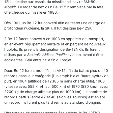
12LL, destiné aux essais du missile anti-navire 3M-80
Moskit
. Le radar de nez d'un Be-12 fut remplacé par la tête
chercheuse du missile en 1980.
Dès 1961, un Be-12 fut converti afin de tester une charge de
profondeur nucléaire, la SK-1. Il fut désigné Be-12SK.
2 Be-12 furent convertis en 1993 en appareils de transport,
en enlevant l'équipement militaire et en perçant de nouveaux
hublots. Ils prirent la désignation de Be-12NKh. Ils furent
utilisés par la
Sakhalin Airlines Pacific
aviation, avant d'être
accidentés. Cela entraîna la fin du projet.
Deux Be-12 furent modifiés en M-12 afin de battre plus de 40
records dans leur catégorie (l'un amphibie et l'autre hydravion
pur), en 1964 (altitude de 12,185 m sans charge utile), 1968
(vitesse avec 552 km/h sur 500 km) et 1970 (530 km/h avec
2200 kg de charge utile sur plus de 1000 km). Le nombre de
records battus (entre 42 et 46 selon les sources) est en soi
un record. Ils furent plus tard remis au standard d'origine.
Une version de reconnaissance écologique, le Be-12EKO,