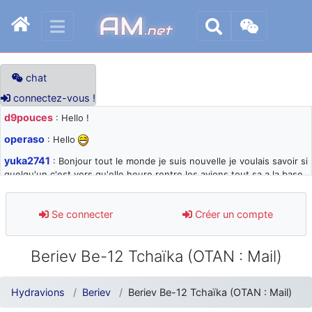
AM
.net
chat
connectez-vous !
d9pouces
: Hello !
operaso
: Hello
yuka2741
: Bonjour tout le monde je suis nouvelle je voulais savoir si
quelqu'un c'est vers qu'elle heure rentre les avions tout sa a la base
105 svp
d9pouces
: désolé pour les quelques blocages du site ces derniers
Se connecter
Créer un compte
jours : je teste des méthodes contre le spam et les bots trop nocifs
d9pouces
: Merci ! Un souvenir de la Ferté-Alais !
Beriev Be-12 Tchaïka (OTAN : Mail)
paxwax
: Super, la nouvelle bannière
d9pouces
: je suis un avion@,._,+ > lesquels ? je ne suis pas sûr de
Hydravions
Beriev
Beriev Be-12 Tchaïka (OTAN : Mail)
comprendre