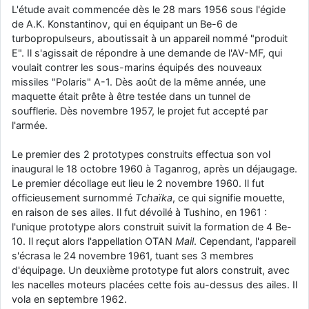
L'étude avait commencée dès le 28 mars 1956 sous l'égide
d9pouces
: cette fois, c'est le Brésil et Singapour qui mettent le site
de A.K. Konstantinov, qui en équipant un Be-6 de
par terre
turbopropulseurs, aboutissait à un appareil nommé "produit
jericho
: Ah ben je peux te confirmer que j'étais resté dans le filtre…
E". Il s'agissait de répondre à une demande de l'AV-MF, qui
voulait contrer les sous-marins équipés des nouveaux
missiles "Polaris" A-1. Dès août de la même année, une
d9pouces
: Désolé ! Mon filtrage a été un peu trop violent
maquette était prête à être testée dans un tunnel de
manifestement
soufflerie. Dès novembre 1957, le projet fut accepté par
tout voir
l'armée.
Le premier des 2 prototypes construits effectua son vol
inaugural le 18 octobre 1960 à Taganrog, après un déjaugage.
Le premier décollage eut lieu le 2 novembre 1960. Il fut
officieusement surnommé
T
c
haïka
, ce qui signifie mouette,
en raison de ses ailes. Il fut dévoilé à Tushino, en 1961 :
l'unique prototype alors construit suivit la formation de 4 Be-
10. Il reçut alors l'appellation OTAN
Mail
. Cependant, l'appareil
s'écrasa le 24 novembre 1961, tuant ses 3 membres
d'équipage. Un deuxième prototype fut alors construit, avec
les nacelles moteurs placées cette fois au-dessus des ailes. Il
vola en septembre 1962.