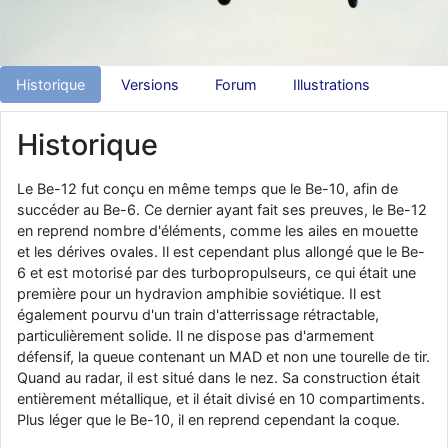
d9pouces
: Joyeux Noël à tous !
d9pouces
: mais tu peux tenter l'un des rares lycées militaires
comme le Prytanée dans la Sarthe, ça ne peut pas faire de mal !
Historique
Versions
Forum
Illustrations
d9pouces
: C'est plutôt après le lycée, voire après une prépa
scientifique, tu as donc encore un peu de temps devant toi
Historique
yaellerigolow
: bonjour a tous je suis un élève de première
passionnée par l'aviation militaire , pourrais je savoir que faire après
Le Be-12 fut conçu en même temps que le Be-10, afin de
le lycée pour s'orienter et pouvoir devenir officier de l'armée de l'air?
succéder au Be-6. Ce dernier ayant fait ses preuves, le Be-12
d9pouces
: lesquels, par exemple ?
en reprend nombre d'éléments, comme les ailes en mouette
et les dérives ovales. Il est cependant plus allongé que le Be-
mahmoud
: bonsoir, très instructif ce site .mais nous aimerions avoir
6 et est motorisé par des turbopropulseurs, ce qui était une
les photo des anciens appareils de l'armée de l'air de la haute -volta
première pour un hydravion amphibie soviétique. Il est
d9pouces
: Ça me casse quand même bien les pieds, j’avoue
également pourvu d'un train d'atterrissage rétractable,
particulièrement solide. Il ne dispose pas d'armement
jericho
: Pour moi tout est à nouveau OK dirait-on… Merci à toi.
défensif, la queue contenant un MAD et non une tourelle de tir.
d9pouces
: En espérant n’avoir coupé les accessoires de personne
Quand au radar, il est situé dans le nez. Sa construction était
au passage !
entièrement métallique, et il était divisé en 10 compartiments.
Plus léger que le Be-10, il en reprend cependant la coque.
d9pouces
: j'ai trouvé un palliatif un peu violent, mais ça devrait aller
un peu mieux