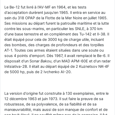
Le Be-12 fut livré à l'AV-MF en 1964, et les tests
d'acceptation durèrent jusqu'en 1965. Il entra en service au
sein du 318 OPAP de la Flotte de la Mer Noire en juillet 1965.
Ses missions au départ furent la patrouille maritime et la lutte
contre les sous-marins, en particulier les SNLE, à 370 km
d'une base terrestre et en complément des Tu-142 et Il-38. Il
était équipé pour cela de 3000 kg de charge utile, incluant
des bombes, des charges de profondeurs et des torpilles
AT-1. Toutes ces armes étaient situées dans une soute ou
sous 4 points d'emport. Dès 1967, il avait remplacé le Be-6. Il
disposait d'un Sonar
Bakou
, d'un MAD APM-60E et d'un radar
Initsiativa-2B. Il était au départ équipé de 2 Kuznetsov NK-4F
de 5000 hp, puis de 2 Ivchenko AI-20.
La version d'origine fut construite à 130 exemplaires, entre le
12 décembre 1963 et juin 1973. Il sut faire la preuve de sa
robustesse, de sa polyvalence, de sa fiabilité et de sa
manœuvrabilité, mais aussi de son manque de confort et de
son bruit élevé. Il ne souffrit même pas de la corrosion. Il fut