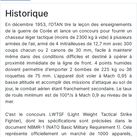
d9pouces
: Joyeux Noël à tous !
Historique
d9pouces
: mais tu peux tenter l'un des rares lycées militaires
comme le Prytanée dans la Sarthe, ça ne peut pas faire de mal !
En décembre 1953, l'OTAN tire la leçon des enseignements
de la guerre de Corée et lance un concours pour fournir un
d9pouces
: C'est plutôt après le lycée, voire après une prépa
chasseur léger tactique (moins de 2300 kg à vide) à plusieurs
scientifique, tu as donc encore un peu de temps devant toi
armées de l'air, armé de 4 mitrailleuses de 12,7 mm avec 300
yaellerigolow
: bonjour a tous je suis un élève de première
coups chacun ou 2 canons de 30 mm, facile à maintenir
passionnée par l'aviation militaire , pourrais je savoir que faire après
même dans des conditions difficiles et destiné à opérer à
le lycée pour s'orienter et pouvoir devenir officier de l'armée de l'air?
proximité immédiate de la ligne de front. 4 points humides
doivent permettre d'emporter 2 bombes de 225 kg ou 36
d9pouces
: lesquels, par exemple ?
roquettes de 75 mm. L'appareil doit voler à Mach 0,95 à
mahmoud
: bonsoir, très instructif ce site .mais nous aimerions avoir
basse altitude et accomplir des missions d'attaque au sol de
les photo des anciens appareils de l'armée de l'air de la haute -volta
jour, le combat aérien étant franchement secondaire. Le taux
d9pouces
: Ça me casse quand même bien les pieds, j’avoue
de roulis minimum est de 100°/s à Mach 0,9 au niveau de la
mer.
jericho
: Pour moi tout est à nouveau OK dirait-on… Merci à toi.
d9pouces
: En espérant n’avoir coupé les accessoires de personne
C'est le concours LWTSF (Light Weight Tactical Strike
au passage !
Fighter), dont les spécifications sont précisées dans le
document NBMR-1 (NATO Basic Military Requirement 1). Cela
d9pouces
: j'ai trouvé un palliatif un peu violent, mais ça devrait aller
représente officiellement un marché de 1000 appareils,
un peu mieux