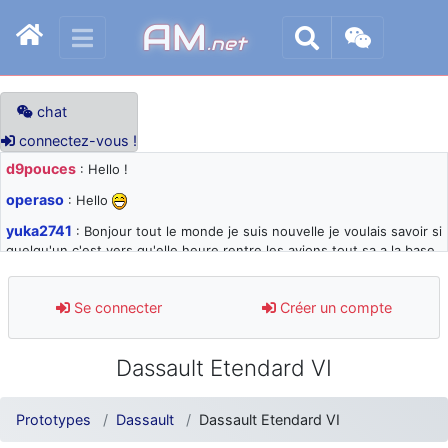
AM
.net
chat
connectez-vous !
d9pouces
: Hello !
operaso
: Hello
yuka2741
: Bonjour tout le monde je suis nouvelle je voulais savoir si
quelqu'un c'est vers qu'elle heure rentre les avions tout sa a la base
105 svp
d9pouces
: désolé pour les quelques blocages du site ces derniers
Se connecter
Créer un compte
jours : je teste des méthodes contre le spam et les bots trop nocifs
d9pouces
: Merci ! Un souvenir de la Ferté-Alais !
Dassault Etendard VI
paxwax
: Super, la nouvelle bannière
d9pouces
: je suis un avion@,._,+ > lesquels ? je ne suis pas sûr de
Prototypes
Dassault
Dassault Etendard VI
comprendre