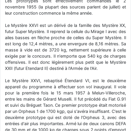
Les prototypes sont effectivement commandés le 2
novembre 1955 (la plupart des sources parlent de juillet) et
leur construction commence la même année.
Le Mystère XXVI est un dérivé de la famille des Mystère XX,
futur Super Mystère. Il reprend la cellule du Mirage I avec des
ailes basses en flèche proche de celles du Super Mystère. Il
est long de 12,4 mètres, a une envergure de 8,16 mètres. Sa
masse à vide est de 3720 kg, nettement supérieure à celle
exigée par le concours. Il n'emporte que 540 kg de charges
offensives. Il est donc légèrement plus petit que le Mystère
XXII (futur Etendard II) destiné à l'Armée de l'Air.
Le Mystère XXVI, rebaptisé Étendard VI, est le deuxième
appareil du programme à effectuer son vol inaugural. Il vole
pour la première fois le 15 mars 1957 à Melun-Villeroche,
entre les mains de Gérard Muselli. Il fut précédé du Fiat G.91
et suivi du Bréguet Taon. Ce premier prototype était motorisé
par un Orpheus 1 de 1700 kgp, qui s'avéra insuffisant. C'est le
deuxième prototype qui est doté de l'Orpheus 3, avec des
entrées d'air plus importantes. Armé lui de deux canons DEFA
de 30 mm et de 1000 kg de charges sous 2 points d'emport