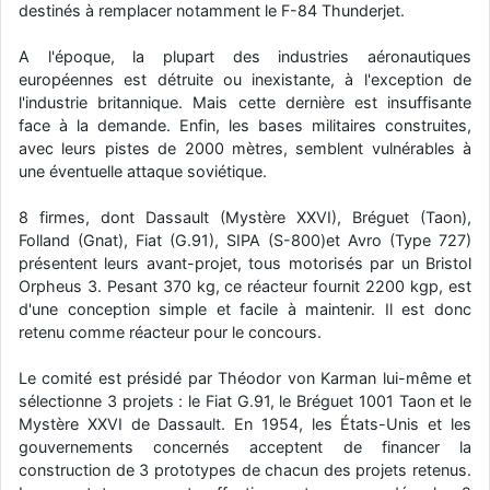
destinés à remplacer notamment le F-84 Thunderjet.
d9pouces
: cette fois, c'est le Brésil et Singapour qui mettent le site
par terre
A l'époque, la plupart des industries aéronautiques
européennes est détruite ou inexistante, à l'exception de
jericho
: Ah ben je peux te confirmer que j'étais resté dans le filtre…
l'industrie britannique. Mais cette dernière est insuffisante
face à la demande. Enfin, les bases militaires construites,
d9pouces
: Désolé ! Mon filtrage a été un peu trop violent
avec leurs pistes de 2000 mètres, semblent vulnérables à
manifestement
une éventuelle attaque soviétique.
tout voir
8 firmes, dont Dassault (Mystère XXVI), Bréguet (Taon),
Folland (Gnat), Fiat (G.91), SIPA (S-800)et Avro (Type 727)
présentent leurs avant-projet, tous motorisés par un Bristol
Orpheus 3. Pesant 370 kg, ce réacteur fournit 2200 kgp, est
d'une conception simple et facile à maintenir. Il est donc
retenu comme réacteur pour le concours.
Le comité est présidé par Théodor von Karman lui-même et
sélectionne 3 projets : le Fiat G.91, le Bréguet 1001 Taon et le
Mystère XXVI de Dassault. En 1954, les États-Unis et les
gouvernements concernés acceptent de financer la
construction de 3 prototypes de chacun des projets retenus.