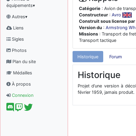
équipements▾
Catégorie
: Avion de transp
Constructeur
:
Avro
Autres▾
Construit sous license par
Version du
:
Armstrong Wh
Liens
Missions
: Transport de fre
Sigles
Transport tactique
Photos
Historique
Forum
Plan du site
Historique
Médailles
À propos
Projet d’une version à déc
février 1959, jamais produit.
Connexion