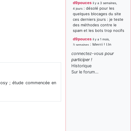
d9pouces
il y a 3 semaines,
: désolé pour les
4 jours
quelques blocages du site
ces derniers jours : je teste
des méthodes contre le
spam et les bots trop nocifs
d9pouces
il y a 1 mois,
: Merci ! Un
3 semaines
souvenir de la Ferté-Alais !
connectez-vous
pour
paxwax
:
participer !
il y a 1 mois, 3 semaines
Super, la nouvelle bannière
Historique
Sur le forum…
d9pouces
il y a 2 mois,
: je suis un
1 semaine
Argosy ; étude commencée en
avion@,._,+ > lesquels ? je
ne suis pas sûr de
comprendre
d9pouces
il y a 2 mois,
: ouakamois > si tu
1 semaine
parles du sujet sur l'Armée
de l'Air, bien sûr que oui !
je suis un avion@,._,+
il y a