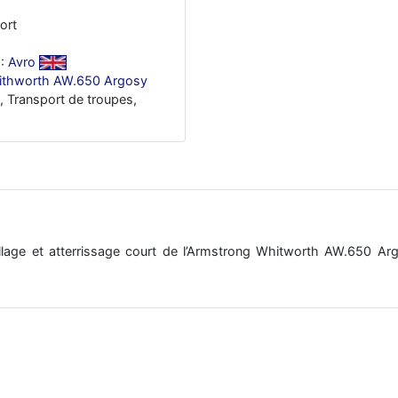
ort
:
Avro
ithworth AW.650 Argosy
t, Transport de troupes,
ollage et atterrissage court de l’Armstrong Whitworth AW.650 