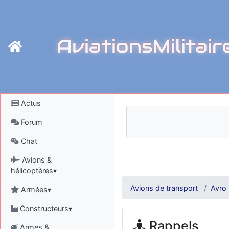
AviationsMilitair
Actus
Forum
Chat
Avions &
hélicoptères▾
Avions de transport
Avro
Armées▾
Constructeurs▾
Rappels
Armes &