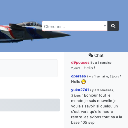
Chercher…
Chat
d9pouces
il y a 1 semaine,
: Hello !
2 jours
operaso
:
il y a 1 semaine, 2 jours
Hello
yuka2741
il y a 3 semaines,
: Bonjour tout le
3 jours
monde je suis nouvelle je
voulais savoir si quelqu'un
c'est vers qu'elle heure
rentre les avions tout sa a la
base 105 svp