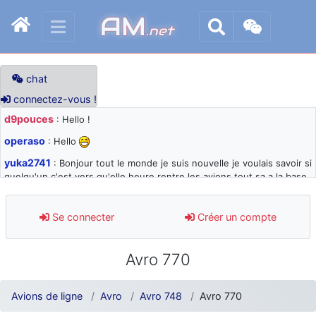
AM
.net
chat
connectez-vous !
d9pouces
: Hello !
operaso
: Hello
yuka2741
: Bonjour tout le monde je suis nouvelle je voulais savoir si
quelqu'un c'est vers qu'elle heure rentre les avions tout sa a la base
105 svp
d9pouces
: désolé pour les quelques blocages du site ces derniers
Se connecter
Créer un compte
jours : je teste des méthodes contre le spam et les bots trop nocifs
d9pouces
: Merci ! Un souvenir de la Ferté-Alais !
Avro 770
paxwax
: Super, la nouvelle bannière
d9pouces
: je suis un avion@,._,+ > lesquels ? je ne suis pas sûr de
Avions de ligne
Avro
Avro 748
Avro 770
comprendre