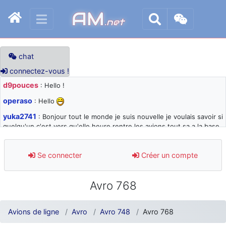
AM
.net
chat
connectez-vous !
d9pouces
: Hello !
operaso
: Hello
yuka2741
: Bonjour tout le monde je suis nouvelle je voulais savoir si
quelqu'un c'est vers qu'elle heure rentre les avions tout sa a la base
105 svp
d9pouces
: désolé pour les quelques blocages du site ces derniers
Se connecter
Créer un compte
jours : je teste des méthodes contre le spam et les bots trop nocifs
d9pouces
: Merci ! Un souvenir de la Ferté-Alais !
Avro 768
paxwax
: Super, la nouvelle bannière
d9pouces
: je suis un avion@,._,+ > lesquels ? je ne suis pas sûr de
Avions de ligne
Avro
Avro 748
Avro 768
comprendre