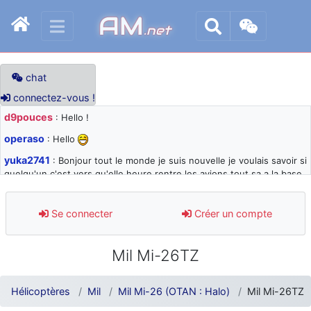
AM
.net
chat
connectez-vous !
d9pouces
: Hello !
operaso
: Hello
yuka2741
: Bonjour tout le monde je suis nouvelle je voulais savoir si
quelqu'un c'est vers qu'elle heure rentre les avions tout sa a la base
105 svp
d9pouces
: désolé pour les quelques blocages du site ces derniers
Se connecter
Créer un compte
jours : je teste des méthodes contre le spam et les bots trop nocifs
d9pouces
: Merci ! Un souvenir de la Ferté-Alais !
Mil Mi-26TZ
paxwax
: Super, la nouvelle bannière
d9pouces
: je suis un avion@,._,+ > lesquels ? je ne suis pas sûr de
Hélicoptères
Mil
Mil Mi-26 (OTAN : Halo)
Mil Mi-26TZ
comprendre