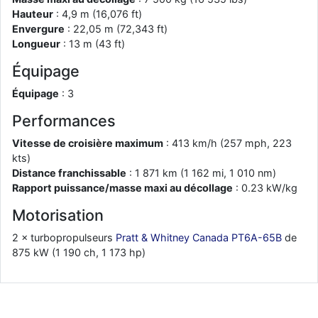
Hauteur
: 4,9 m (16,076 ft)
d9pouces
: cette fois, c'est le Brésil et Singapour qui mettent le site
Envergure
: 22,05 m (72,343 ft)
par terre
Longueur
: 13 m (43 ft)
jericho
: Ah ben je peux te confirmer que j'étais resté dans le filtre…
Équipage
d9pouces
: Désolé ! Mon filtrage a été un peu trop violent
Équipage
: 3
manifestement
Performances
tout voir
Vitesse de croisière maximum
: 413 km/h (257 mph, 223
kts)
Distance franchissable
: 1 871 km (1 162 mi, 1 010 nm)
Rapport puissance/masse maxi au décollage
: 0.23 kW/kg
Motorisation
2 × turbopropulseurs
Pratt & Whitney Canada PT6A-65B
de
875 kW (1 190 ch, 1 173 hp)