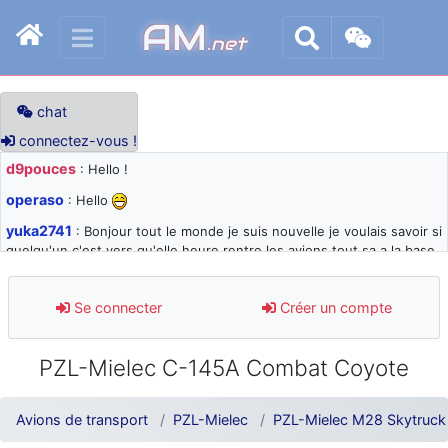
AM
.net
chat
connectez-vous !
d9pouces
: Hello !
operaso
: Hello
yuka2741
: Bonjour tout le monde je suis nouvelle je voulais savoir si
quelqu'un c'est vers qu'elle heure rentre les avions tout sa a la base
105 svp
d9pouces
: désolé pour les quelques blocages du site ces derniers
Se connecter
Créer un compte
jours : je teste des méthodes contre le spam et les bots trop nocifs
d9pouces
: Merci ! Un souvenir de la Ferté-Alais !
PZL-Mielec C-145A Combat Coyote
paxwax
: Super, la nouvelle bannière
d9pouces
: je suis un avion@,._,+ > lesquels ? je ne suis pas sûr de
Avions de transport
PZL-Mielec
PZL-Mielec M28 Skytruck
comprendre