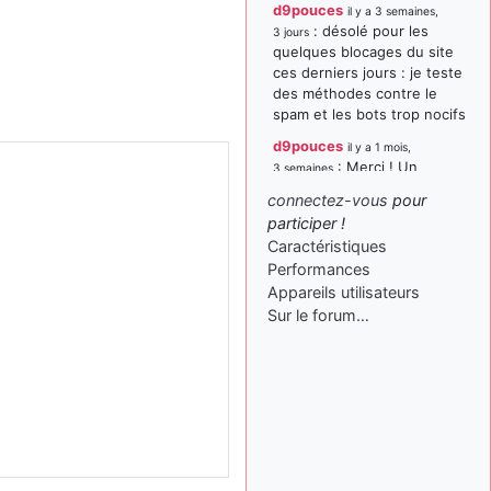
d9pouces
il y a 3 semaines,
: désolé pour les
3 jours
quelques blocages du site
ces derniers jours : je teste
des méthodes contre le
spam et les bots trop nocifs
d9pouces
il y a 1 mois,
: Merci ! Un
3 semaines
souvenir de la Ferté-Alais !
connectez-vous
pour
paxwax
:
participer !
il y a 1 mois, 3 semaines
Super, la nouvelle bannière
Caractéristiques
Performances
d9pouces
il y a 2 mois,
Appareils utilisateurs
: je suis un
1 semaine
avion@,._,+ > lesquels ? je
Sur le forum…
ne suis pas sûr de
comprendre
d9pouces
il y a 2 mois,
: ouakamois > si tu
1 semaine
parles du sujet sur l'Armée
de l'Air, bien sûr que oui !
je suis un avion@,._,+
il y a