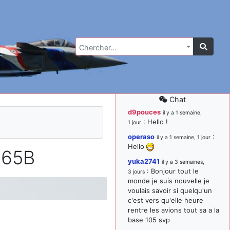
Chercher…
Chat
d9pouces
il y a 1 semaine,
: Hello !
1 jour
operaso
:
il y a 1 semaine, 1 jour
Hello
-65B
yuka2741
il y a 3 semaines,
: Bonjour tout le
3 jours
monde je suis nouvelle je
voulais savoir si quelqu'un
c'est vers qu'elle heure
rentre les avions tout sa a la
base 105 svp