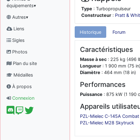
équipements▾
Type
: Turbopropulseur
Constructeur
:
Pratt & Whi
Autres▾
Liens
Historique
Forum
Sigles
Caractéristiques
Photos
Masse à sec
: 225 kg (496 l
Plan du site
Longueur
: 1 900 mm (75 in
Diamètre
: 464 mm (18 in)
Médailles
Performances
À propos
Puissance
: 875 kW (1 190 c
Connexion
Appareils utilisate
PZL-Mielec C-145A Combat
PZL-Mielec M28 Skytruck