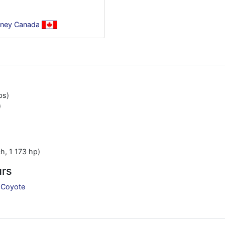
tney Canada
bs)
)
h, 1 173 hp)
urs
 Coyote