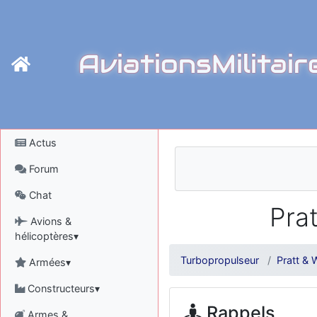
AviationsMilitair
Actus
Forum
Chat
Pra
Avions &
hélicoptères▾
Turbopropulseur
Pratt &
Armées▾
Constructeurs▾
Rappels
Armes &