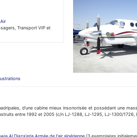
Air
sagers, Transport VIP et
llustrations
uadripales, d’une cabine mieux insonorisée et possédant une mas
truits entre 1992 et 2005 (c/n LJ-1288, LJ-1295, LJ-1300/1726, 
ia Al Djaza'eria Armée de l'air algérienne
(3 exemplaires initialeme