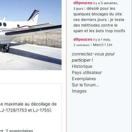
d9pouces
il y a 3 semaines,
: désolé pour les
3 jours
quelques blocages du site
ces derniers jours : je teste
des méthodes contre le
spam et les bots trop nocifs
d9pouces
il y a 1 mois,
: Merci ! Un
3 semaines
souvenir de la Ferté-Alais !
connectez-vous
pour
paxwax
:
participer !
il y a 1 mois, 3 semaines
Super, la nouvelle bannière
Historique
Pays utilisateur
d9pouces
il y a 2 mois,
Exemplaires
: je suis un
1 semaine
avion@,._,+ > lesquels ? je
Sur le forum…
ne suis pas sûr de
Images
comprendre
se maximale au décollage de
d9pouces
il y a 2 mois,
: ouakamois > si tu
LJ-1728/1753 et LJ-1755).
1 semaine
parles du sujet sur l'Armée
de l'Air, bien sûr que oui !
je suis un avion@,._,+
il y a
nt, 2 exemplaires