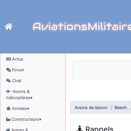
AviationsMilitair
Actus
Forum
Chat
Avions &
hélicoptères▾
Avions de liaison
Beech
Armées▾
Constructeurs▾
Rappels
Armes &