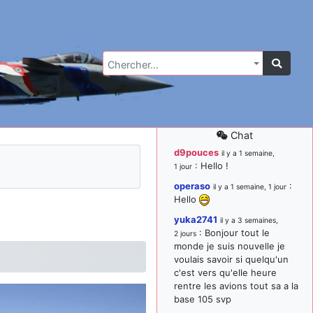
Chercher…
Chat
d9pouces
il y a 1 semaine,
: Hello !
1 jour
operaso
:
il y a 1 semaine, 1 jour
Hello
yuka2741
il y a 3 semaines,
: Bonjour tout le
2 jours
monde je suis nouvelle je
voulais savoir si quelqu'un
c'est vers qu'elle heure
rentre les avions tout sa a la
base 105 svp