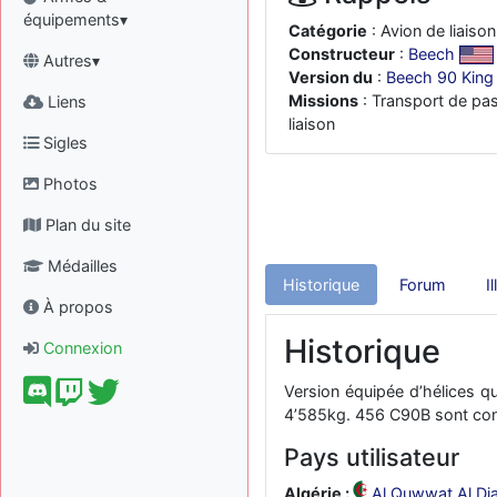
équipements▾
Catégorie
: Avion de liaison
Constructeur
:
Beech
Autres▾
Version du
:
Beech 90 King 
Missions
: Transport de pas
Liens
liaison
Sigles
Photos
Plan du site
Médailles
Historique
Forum
I
À propos
Historique
Connexion
Version équipée d’hélices q
4’585kg. 456 C90B sont cons
Pays utilisateur
Algérie :
Al Quwwat Al Djaw