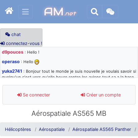
AM
.net
chat
connectez-vous !
d9pouces
: Hello !
operaso
: Hello
yuka2741
: Bonjour tout le monde je suis nouvelle je voulais savoir si
quelqu'un c'est vers qu'elle heure rentre les avions tout sa a la base
105 svp
d9pouces
: désolé pour les quelques blocages du site ces derniers
Se connecter
Créer un compte
jours : je teste des méthodes contre le spam et les bots trop nocifs
d9pouces
: Merci ! Un souvenir de la Ferté-Alais !
Aérospatiale AS565 MB
paxwax
: Super, la nouvelle bannière
d9pouces
: je suis un avion@,._,+ > lesquels ? je ne suis pas sûr de
Hélicoptères
Aérospatiale
Aérospatiale AS565 Panther
comprendre