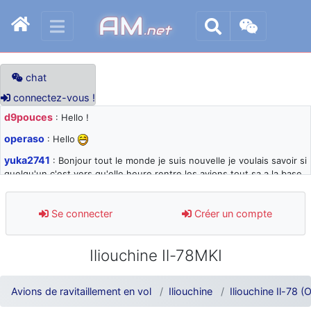
AM
.net
chat
connectez-vous !
d9pouces
: Hello !
operaso
: Hello
yuka2741
: Bonjour tout le monde je suis nouvelle je voulais savoir si
quelqu'un c'est vers qu'elle heure rentre les avions tout sa a la base
105 svp
d9pouces
: désolé pour les quelques blocages du site ces derniers
Se connecter
Créer un compte
jours : je teste des méthodes contre le spam et les bots trop nocifs
d9pouces
: Merci ! Un souvenir de la Ferté-Alais !
Iliouchine Il-78MKI
paxwax
: Super, la nouvelle bannière
d9pouces
: je suis un avion@,._,+ > lesquels ? je ne suis pas sûr de
Avions de ravitaillement en vol
Iliouchine
Iliouchine Il-78 
comprendre