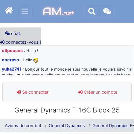
AM
.net
chat
connectez-vous !
d9pouces
: Hello !
operaso
: Hello
yuka2741
: Bonjour tout le monde je suis nouvelle je voulais savoir si
quelqu'un c'est vers qu'elle heure rentre les avions tout sa a la base
105 svp
d9pouces
: désolé pour les quelques blocages du site ces derniers
Se connecter
Créer un compte
jours : je teste des méthodes contre le spam et les bots trop nocifs
d9pouces
: Merci ! Un souvenir de la Ferté-Alais !
General Dynamics F-16C Block 25
paxwax
: Super, la nouvelle bannière
d9pouces
: je suis un avion@,._,+ > lesquels ? je ne suis pas sûr de
Avions de combat
General Dynamics
General Dynamics F-
comprendre