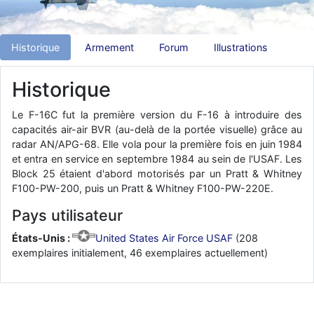
d9pouces
: Joyeux Noël à tous !
d9pouces
: mais tu peux tenter l'un des rares lycées militaires
Historique
Armement
Forum
Illustrations
comme le Prytanée dans la Sarthe, ça ne peut pas faire de mal !
d9pouces
: C'est plutôt après le lycée, voire après une prépa
Historique
scientifique, tu as donc encore un peu de temps devant toi
yaellerigolow
: bonjour a tous je suis un élève de première
Le F-16C fut la première version du F-16 à introduire des
passionnée par l'aviation militaire , pourrais je savoir que faire après
capacités air-air BVR (au-delà de la portée visuelle) grâce au
le lycée pour s'orienter et pouvoir devenir officier de l'armée de l'air?
radar AN/APG-68. Elle vola pour la première fois en juin 1984
et entra en service en septembre 1984 au sein de l'USAF. Les
d9pouces
: lesquels, par exemple ?
Block 25 étaient d'abord motorisés par un Pratt & Whitney
mahmoud
: bonsoir, très instructif ce site .mais nous aimerions avoir
F100-PW-200, puis un Pratt & Whitney F100-PW-220E.
les photo des anciens appareils de l'armée de l'air de la haute -volta
Pays utilisateur
d9pouces
: Ça me casse quand même bien les pieds, j’avoue
jericho
États-Unis :
United States Air Force USAF
(208
: Pour moi tout est à nouveau OK dirait-on… Merci à toi.
exemplaires initialement, 46 exemplaires actuellement)
d9pouces
: En espérant n’avoir coupé les accessoires de personne
au passage !
d9pouces
: j'ai trouvé un palliatif un peu violent, mais ça devrait aller
un peu mieux