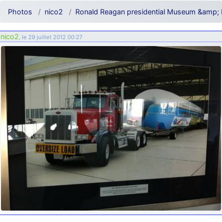
d9pouces
: ouakamois > si tu parles du sujet sur l'Armée de l'Air,
Photos
nico2
Ronald Reagan presidential Museum &amp; Li
bien sûr que oui !
je suis un avion@,._,+
: Bonjour je viens d'arriver il y a quelques
nico2
, le 29 juillet 2012 00:27
moi et quelques avions n'ont pas les mêmes noms qu'aujourd'hui
ouakamois
: Bonjourà toutes et à tous.en espérantque ces
quelques images du Pays Basque vous auront plu ; Agur…
d9pouces
: Je me rattraperai à la Ferté samedi
d9pouces
: Malheureusement non
un peu trop loin pour moi !
fox_50
: Bonjour, certains parmis vous étaient-ils présent au
meeting de Lann Bihoué de 2026 ?
cachée dans les pins
: Coucou et excellente année 2026 à tous et
au site!
jericho
: Bonne année et tous mes meilleurs voeux à tous pour
2026 !
little boy
: je vous souhaite un bon réveillon pour cette nouvelle
année!
jericho
: Merci D9pouces, à mon tour de souhaiter un Joyeux Noël
et de bonnes fêtes de fin d'année.