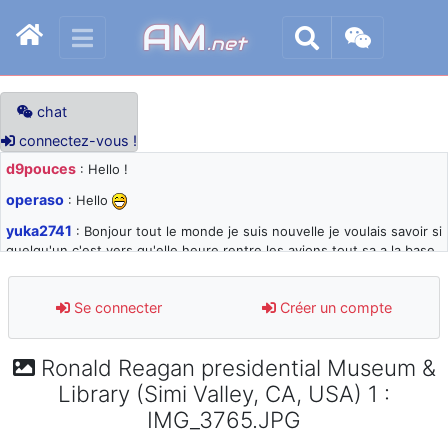
AM
.net
chat
connectez-vous !
d9pouces
: Hello !
operaso
: Hello
yuka2741
: Bonjour tout le monde je suis nouvelle je voulais savoir si
quelqu'un c'est vers qu'elle heure rentre les avions tout sa a la base
105 svp
d9pouces
: désolé pour les quelques blocages du site ces derniers
Se connecter
Créer un compte
jours : je teste des méthodes contre le spam et les bots trop nocifs
d9pouces
: Merci ! Un souvenir de la Ferté-Alais !
Ronald Reagan presidential Museum &
paxwax
: Super, la nouvelle bannière
Library (Simi Valley, CA, USA) 1 :
d9pouces
: je suis un avion@,._,+ > lesquels ? je ne suis pas sûr de
IMG_3765.JPG
comprendre