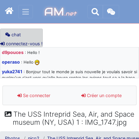
AM
.net
chat
connectez-vous !
d9pouces
: Hello !
operaso
: Hello
yuka2741
: Bonjour tout le monde je suis nouvelle je voulais savoir si
quelqu'un c'est vers qu'elle heure rentre les avions tout sa a la base
105 svp
d9pouces
: désolé pour les quelques blocages du site ces derniers
Se connecter
Créer un compte
jours : je teste des méthodes contre le spam et les bots trop nocifs
d9pouces
: Merci ! Un souvenir de la Ferté-Alais !
The USS Intreprid Sea, Air, and Space
paxwax
: Super, la nouvelle bannière
museum (NY, USA) 1 : IMG_1747.jpg
d9pouces
: je suis un avion@,._,+ > lesquels ? je ne suis pas sûr de
comprendre
Photos
nico2
The USS Intreprid Sea, Air, and Space mus