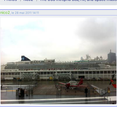
d9pouces
: ouakamois > si tu parles du sujet sur l'Armée de l'Air,
bien sûr que oui !
nico2
, le 28 mai 2011 14:11
je suis un avion@,._,+
: Bonjour je viens d'arriver il y a quelques
moi et quelques avions n'ont pas les mêmes noms qu'aujourd'hui
ouakamois
: Bonjourà toutes et à tous.en espérantque ces
quelques images du Pays Basque vous auront plu ; Agur…
d9pouces
: Je me rattraperai à la Ferté samedi
d9pouces
: Malheureusement non
un peu trop loin pour moi !
fox_50
: Bonjour, certains parmis vous étaient-ils présent au
meeting de Lann Bihoué de 2026 ?
cachée dans les pins
: Coucou et excellente année 2026 à tous et
au site!
jericho
: Bonne année et tous mes meilleurs voeux à tous pour
2026 !
little boy
: je vous souhaite un bon réveillon pour cette nouvelle
année!
jericho
: Merci D9pouces, à mon tour de souhaiter un Joyeux Noël
et de bonnes fêtes de fin d'année.