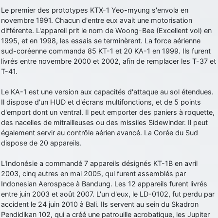
Le premier des prototypes KTX-1 Yeo-myung s'envola en
d9pouces
: Joyeux Noël à tous !
novembre 1991. Chacun d'entre eux avait une motorisation
d9pouces
: mais tu peux tenter l'un des rares lycées militaires
différente. L'appareil prit le nom de Woong-Bee (Excellent vol) en
comme le Prytanée dans la Sarthe, ça ne peut pas faire de mal !
1995, et en 1998, les essais se terminèrent. La force aérienne
sud-coréenne commanda 85 KT-1 et 20 KA-1 en 1999. Ils furent
d9pouces
: C'est plutôt après le lycée, voire après une prépa
livrés entre novembre 2000 et 2002, afin de remplacer les T-37 et
scientifique, tu as donc encore un peu de temps devant toi
T-41.
yaellerigolow
: bonjour a tous je suis un élève de première
passionnée par l'aviation militaire , pourrais je savoir que faire après
Le KA-1 est une version aux capacités d'attaque au sol étendues.
le lycée pour s'orienter et pouvoir devenir officier de l'armée de l'air?
Il dispose d'un HUD et d'écrans multifonctions, et de 5 points
d9pouces
: lesquels, par exemple ?
d'emport dont un ventral. Il peut emporter des paniers à roquette,
des nacelles de mitrailleuses ou des missiles Sidewinder. Il peut
mahmoud
: bonsoir, très instructif ce site .mais nous aimerions avoir
également servir au contrôle aérien avancé. La Corée du Sud
les photo des anciens appareils de l'armée de l'air de la haute -volta
dispose de 20 appareils.
d9pouces
: Ça me casse quand même bien les pieds, j’avoue
L'Indonésie a commandé 7 appareils désignés KT-1B en avril
jericho
: Pour moi tout est à nouveau OK dirait-on… Merci à toi.
2003, cinq autres en mai 2005, qui furent assemblés par
d9pouces
: En espérant n’avoir coupé les accessoires de personne
Indonesian Aerospace à Bandung. Les 12 appareils furent livrés
au passage !
entre juin 2003 et août 2007. L'un d'eux, le LD-0102, fut perdu par
accident le 24 juin 2010 à Bali. Ils servent au sein du Skadron
d9pouces
: j'ai trouvé un palliatif un peu violent, mais ça devrait aller
Pendidikan 102, qui a créé une patrouille acrobatique, les Jupiter
un peu mieux