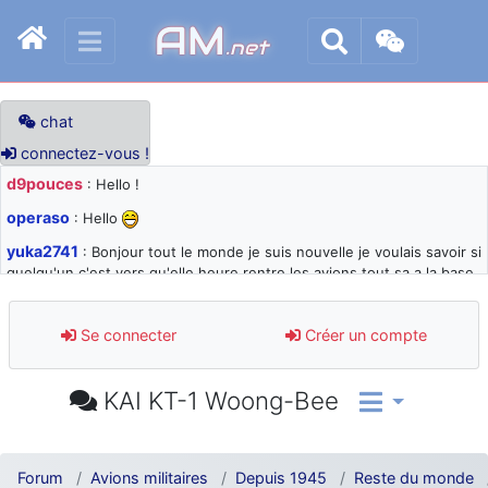
AM
.net
chat
connectez-vous !
d9pouces
: Hello !
operaso
: Hello
yuka2741
: Bonjour tout le monde je suis nouvelle je voulais savoir si
quelqu'un c'est vers qu'elle heure rentre les avions tout sa a la base
105 svp
d9pouces
: désolé pour les quelques blocages du site ces derniers
Se connecter
Créer un compte
jours : je teste des méthodes contre le spam et les bots trop nocifs
d9pouces
: Merci ! Un souvenir de la Ferté-Alais !
KAI KT-1 Woong-Bee
paxwax
: Super, la nouvelle bannière
d9pouces
: je suis un avion@,._,+ > lesquels ? je ne suis pas sûr de
comprendre
Forum
Avions militaires
Depuis 1945
Reste du monde