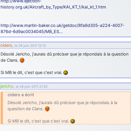
http://www.ejection-
history.org.uk/Aircraft_by_Type/KAI_KT_1/kai_kt_1.htm
http://www.martin-baker.co.uk/getdoc/8fa9d305-a224-4007-
876d-6d9ac0034045/MB_ES…
ciders
,
le 26 juin 2011 12:15
Désolé Jericho, j'aurais dû préciser que je répondais à la question
de Clans.
Si MB le dit, c'est que c'est vrai.
jericho
,
le 26 juin 2011 21:32
ciders a écrit
Désolé Jericho, j'aurais dû préciser que je répondais à la
question de Clans.
Si MB le dit, c'est que c'est vrai.