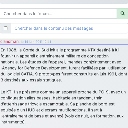
d9pouces
: ouakamois > si tu parles du sujet sur l'Armée de l'Air,
bien sûr que oui !
je suis un avion@,._,+
: Bonjour je viens d'arriver il y a quelques
moi et quelques avions n'ont pas les mêmes noms qu'aujourd'hui
Chercher dans le contenu des messages
ouakamois
: Bonjourà toutes et à tous.en espérantque ces
quelques images du Pays Basque vous auront plu ; Agur…
clansman
,
le 14 juin 2011 12:41
d9pouces
: Je me rattraperai à la Ferté samedi
En 1988, la Corée du Sud initia le programme KTX destiné à lui
d9pouces
fournir un appareil d'entraînement militaire de conception
: Malheureusement non
un peu trop loin pour moi !
nationale. Les études de l'appareil, menées conjointement avec
fox_50
: Bonjour, certains parmis vous étaient-ils présent au
l'Agency for Defence Development, furent facilitées par l'utilisation
meeting de Lann Bihoué de 2026 ?
du logiciel CATIA. 9 prototypes furent construits en juin 1991, dont
cachée dans les pins
: Coucou et excellente année 2026 à tous et
3 destinés aux essais statiques.
au site!
Le KT-1 se présente comme un appareil proche du PC-9, avec un
jericho
: Bonne année et tous mes meilleurs voeux à tous pour
configuration ailes basses, habitacle en tandem, train
2026 !
d'atterrissage tricycle escamotable. Sa planche de bord est
little boy
: je vous souhaite un bon réveillon pour cette nouvelle
équipée d'un HUD et d'écrans multifonctions. Il sert à
année!
l'entraînement de base et avancé (vols de nuit, en formation, aux
jericho
instruments).
: Merci D9pouces, à mon tour de souhaiter un Joyeux Noël
et de bonnes fêtes de fin d'année.