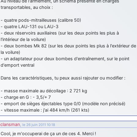
Au niveau de l'armement, un schéma présente en charges
transportables, au choix :
- quatre pods-mitrailleuses (calibre 50)
- quatre LAU-131 ou LAU-3
- deux réservoirs auxiliaires (sur les deux points les plus à
l'intérieur de la voilure)
- deux bombes Mk 82 (sur les deux points les plus à l'extérieur de
la voilure)
- un adaptateur pour deux bombes d'entraînement, sur le point
d'emport ventral
Dans les caractéristiques, tu peux aussi rajouter ou modifier :
- masse maximale au décollage : 2 721 kg
- charge en G : - 3,5/+ 7
- emport de sièges éjectables type 0/0 (modèle non précisé)
- vitesse maximale : j'ai 484 km/h (261 kts)
clansman
,
le 26 juin 2011 10:18
Cool, je m'occuperai de ça un de ces 4. Merci !