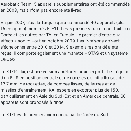
Aerobatic Team. 5 appareils supplémentaires ont été commandés
d9pouces
: cette fois, c'est le Brésil et Singapour qui mettent le site
en 2008, mais n'ont pas encore été livrés.
par terre
jericho
: Ah ben je peux te confirmer que j'étais resté dans le filtre…
En juin 2007, c'est la Turquie qui a commandé 40 appareils (plus
15 en option), nommés KT-1T. Les 5 premiers furent construits en
Corée et les autres par TAI en Turquie. Le premier d'entre eux
d9pouces
: Désolé ! Mon filtrage a été un peu trop violent
effectua son roll-out en octobre 2009. Les livraisons doivent
manifestement
s'échelonner entre 2010 et 2014. 9 exemplaires ont déjà été
tout voir
reçus. Il comporte également une manette HOTAS et un système
OBOGS.
Le KT-1C, lui, est une version améliorée pour l'export. Il est équipé
d'un FLIR en position centrale et de nacelles de mitrailleuses de
12,7 mm, de roquettes, de bombes lisses, de leurres et de
missiles d'entraînement. KAI espère en exporter plus de 150,
particulièrement en Asie du Sud-Est et en Amérique centrale. 60
appareils sont proposés à l'Inde.
Le KT-1 est le premier avion conçu par la Corée du Sud.