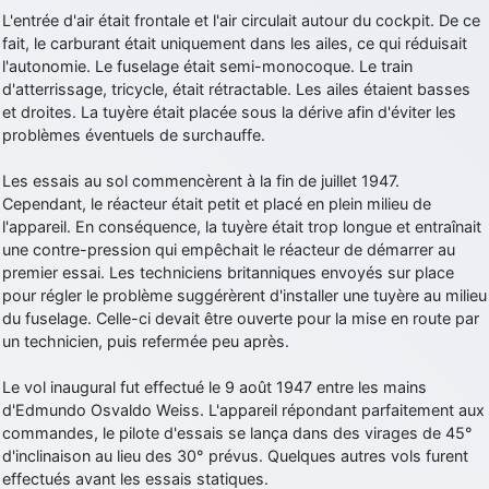
L'entrée d'air était frontale et l'air circulait autour du cockpit. De ce
d9pouces
: cette fois, c'est le Brésil et Singapour qui mettent le site
fait, le carburant était uniquement dans les ailes, ce qui réduisait
par terre
l'autonomie. Le fuselage était semi-monocoque. Le train
jericho
: Ah ben je peux te confirmer que j'étais resté dans le filtre…
d'atterrissage, tricycle, était rétractable. Les ailes étaient basses
et droites. La tuyère était placée sous la dérive afin d'éviter les
d9pouces
problèmes éventuels de surchauffe.
: Désolé ! Mon filtrage a été un peu trop violent
manifestement
Les essais au sol commencèrent à la fin de juillet 1947.
tout voir
Cependant, le réacteur était petit et placé en plein milieu de
l'appareil. En conséquence, la tuyère était trop longue et entraînait
une contre-pression qui empêchait le réacteur de démarrer au
premier essai. Les techniciens britanniques envoyés sur place
pour régler le problème suggérèrent d'installer une tuyère au milieu
du fuselage. Celle-ci devait être ouverte pour la mise en route par
un technicien, puis refermée peu après.
Le vol inaugural fut effectué le 9 août 1947 entre les mains
d'Edmundo Osvaldo Weiss. L'appareil répondant parfaitement aux
commandes, le pilote d'essais se lança dans des virages de 45°
d'inclinaison au lieu des 30° prévus. Quelques autres vols furent
effectués avant les essais statiques.