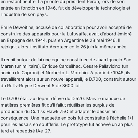
en restant neutre. La priorité du président Perón, lors de son
entrée en fonction en 1946, fut de développer la technologie et
d9pouces
: Joyeux Noël à tous !
l'industrie de son pays.
d9pouces
: mais tu peux tenter l'un des rares lycées militaires
comme le Prytanée dans la Sarthe, ça ne peut pas faire de mal !
Emile Dewoitine, accusé de collaboration pour avoir accepté de
d9pouces
construire des appareils pour la Luftwaffe, avait d'abord émigré
: C'est plutôt après le lycée, voire après une prépa
scientifique, tu as donc encore un peu de temps devant toi
en Espagne dès 1944, puis en Argentine le 28 mai 1946. Il
rejoignit alors l'Instituto Aerotecnico le 26 juin la même année.
yaellerigolow
: bonjour a tous je suis un élève de première
passionnée par l'aviation militaire , pourrais je savoir que faire après
Il réunit autour de lui une équipe constituée de Juan Ignacio San
le lycée pour s'orienter et pouvoir devenir officier de l'armée de l'air?
Martín (un militaire), Enrique Cardeilhac, Cesare Pallavicino (un
d9pouces
: lesquels, par exemple ?
ancien de Caproni) et Norberto L. Morchio. A partir de 1946, ils
travaillèrent alors sur un nouvel appareil, le D.700, construit autour
mahmoud
: bonsoir, très instructif ce site .mais nous aimerions avoir
du Rolls-Royce Derwent 5 de 3600 lbf.
les photo des anciens appareils de l'armée de l'air de la haute -volta
d9pouces
: Ça me casse quand même bien les pieds, j’avoue
Le D.700 était au départ dérivé du D.520. Mais le manque de
jericho
matières premières fit qu'il fallut réutiliser les surplus de
: Pour moi tout est à nouveau OK dirait-on… Merci à toi.
production du Curtiss Hawk 75O et adapter le dessin en
d9pouces
: En espérant n’avoir coupé les accessoires de personne
conséquence. Une maquette en bois fut construite à l'échelle 1/1
au passage !
pour les essais en soufflerie. Le prototype fut achevé un an plus
d9pouces
: j'ai trouvé un palliatif un peu violent, mais ça devrait aller
tard et rebaptisé IAe-27.
un peu mieux