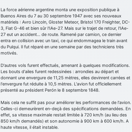
La force aérienne argentine monta une exposition publique à
Buenos Aires du 7 au 30 septembre 1947 avec ses nouveaux
matériels : Avro Lincoln, Gloster Meteor, Bristol 170 Freighter, DC-
3, Fiat G-46 et bien sûr l'IAe-27. Mais sur le trajet de retour, l'IAe-
27 eut un accident… de route. Ramené par camion, ce dernier
entra en collision avec un taxi, ce qui endommagea le train avant
du Pulqui. Il fut réparé en une semaine par des techniciens très
motivés.
D'autres vols furent effectués, amenant à quelques modifications.
Les bouts d'ailes furent redessinées : arrondies au départ et
donnant une envergure de 11,25 mètres, elles devinrent carrées et
l'envergure fut réduite à 10,5 mètres. L'avion fut officiellement
présenté au président Perón le 8 septembre 1848.
Mais cela ne suffit pas pour améliorer les performances de l'avion.
Celles-ci demeurèrent en-deçà des spécifications demandées. En
effet, sa vitesse maximale restait limitée à 720 km/h (au lieu des
850 km/h demandés) et son autonomie à 900 km à 600 km/h. A
haute vitesse, il était instable.