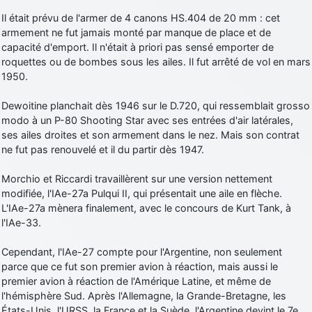
Il était prévu de l'armer de 4 canons HS.404 de 20 mm : cet
armement ne fut jamais monté par manque de place et de
capacité d'emport. Il n'était à priori pas sensé emporter de
roquettes ou de bombes sous les ailes. Il fut arrêté de vol en mars
1950.
Dewoitine planchait dès 1946 sur le D.720, qui ressemblait grosso
modo à un P-80 Shooting Star avec ses entrées d'air latérales,
ses ailes droites et son armement dans le nez. Mais son contrat
ne fut pas renouvelé et il du partir dès 1947.
Morchio et Riccardi travaillèrent sur une version nettement
modifiée, l'IAe-27a Pulqui II, qui présentait une aile en flèche.
L'IAe-27a mènera finalement, avec le concours de Kurt Tank, à
l'IAe-33.
Cependant, l'IAe-27 compte pour l'Argentine, non seulement
parce que ce fut son premier avion à réaction, mais aussi le
premier avion à réaction de l'Amérique Latine, et même de
l'hémisphère Sud. Après l'Allemagne, la Grande-Bretagne, les
États-Unis, l'URSS, la France et la Suède, l'Argentine devint le 7e