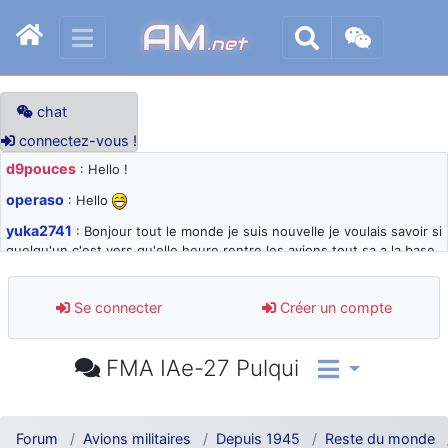
AM
.net
chat
connectez-vous !
d9pouces
: Hello !
operaso
: Hello
yuka2741
: Bonjour tout le monde je suis nouvelle je voulais savoir si
quelqu'un c'est vers qu'elle heure rentre les avions tout sa a la base
105 svp
d9pouces
: désolé pour les quelques blocages du site ces derniers
Se connecter
Créer un compte
jours : je teste des méthodes contre le spam et les bots trop nocifs
d9pouces
: Merci ! Un souvenir de la Ferté-Alais !
FMA IAe-27 Pulqui
paxwax
: Super, la nouvelle bannière
d9pouces
: je suis un avion@,._,+ > lesquels ? je ne suis pas sûr de
comprendre
Forum
Avions militaires
Depuis 1945
Reste du monde