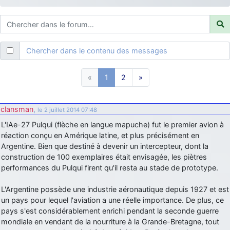
d9pouces
: ouakamois > si tu parles du sujet sur l'Armée de l'Air,
bien sûr que oui !
je suis un avion@,._,+
: Bonjour je viens d'arriver il y a quelques
moi et quelques avions n'ont pas les mêmes noms qu'aujourd'hui
Chercher dans le contenu des messages
ouakamois
: Bonjourà toutes et à tous.en espérantque ces
quelques images du Pays Basque vous auront plu ; Agur…
«
1
2
»
d9pouces
: Je me rattraperai à la Ferté samedi
d9pouces
: Malheureusement non
un peu trop loin pour moi !
clansman
,
le 2 juillet 2014 07:48
fox_50
: Bonjour, certains parmis vous étaient-ils présent au
L'IAe-27 Pulqui (flèche en langue mapuche) fut le premier avion à
meeting de Lann Bihoué de 2026 ?
réaction conçu en Amérique latine, et plus précisément en
cachée dans les pins
: Coucou et excellente année 2026 à tous et
Argentine. Bien que destiné à devenir un intercepteur, dont la
au site!
construction de 100 exemplaires était envisagée, les piètres
jericho
performances du Pulqui firent qu'il resta au stade de prototype.
: Bonne année et tous mes meilleurs voeux à tous pour
2026 !
L'Argentine possède une industrie aéronautique depuis 1927 et est
little boy
: je vous souhaite un bon réveillon pour cette nouvelle
un pays pour lequel l'aviation a une réelle importance. De plus, ce
année!
pays s'est considérablement enrichi pendant la seconde guerre
jericho
: Merci D9pouces, à mon tour de souhaiter un Joyeux Noël
mondiale en vendant de la nourriture à la Grande-Bretagne, tout
et de bonnes fêtes de fin d'année.