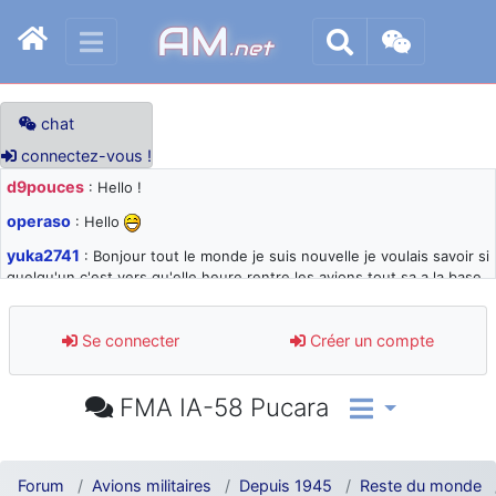
AM
.net
chat
connectez-vous !
d9pouces
: Hello !
operaso
: Hello
yuka2741
: Bonjour tout le monde je suis nouvelle je voulais savoir si
quelqu'un c'est vers qu'elle heure rentre les avions tout sa a la base
105 svp
d9pouces
: désolé pour les quelques blocages du site ces derniers
Se connecter
Créer un compte
jours : je teste des méthodes contre le spam et les bots trop nocifs
d9pouces
: Merci ! Un souvenir de la Ferté-Alais !
FMA IA-58 Pucara
paxwax
: Super, la nouvelle bannière
d9pouces
: je suis un avion@,._,+ > lesquels ? je ne suis pas sûr de
comprendre
Forum
Avions militaires
Depuis 1945
Reste du monde