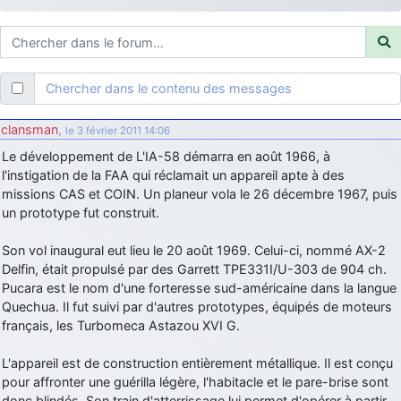
d9pouces
: ouakamois > si tu parles du sujet sur l'Armée de l'Air,
bien sûr que oui !
je suis un avion@,._,+
: Bonjour je viens d'arriver il y a quelques
moi et quelques avions n'ont pas les mêmes noms qu'aujourd'hui
Chercher dans le contenu des messages
ouakamois
: Bonjourà toutes et à tous.en espérantque ces
quelques images du Pays Basque vous auront plu ; Agur…
clansman
,
le 3 février 2011 14:06
d9pouces
: Je me rattraperai à la Ferté samedi
Le développement de L'IA-58 démarra en août 1966, à
d9pouces
l'instigation de la FAA qui réclamait un appareil apte à des
: Malheureusement non
un peu trop loin pour moi !
missions CAS et COIN. Un planeur vola le 26 décembre 1967, puis
fox_50
: Bonjour, certains parmis vous étaient-ils présent au
un prototype fut construit.
meeting de Lann Bihoué de 2026 ?
cachée dans les pins
: Coucou et excellente année 2026 à tous et
Son vol inaugural eut lieu le 20 août 1969. Celui-ci, nommé AX-2
au site!
Delfin, était propulsé par des Garrett TPE331I/U-303 de 904 ch.
Pucara est le nom d'une forteresse sud-américaine dans la langue
jericho
: Bonne année et tous mes meilleurs voeux à tous pour
Quechua. Il fut suivi par d'autres prototypes, équipés de moteurs
2026 !
français, les Turbomeca Astazou XVI G.
little boy
: je vous souhaite un bon réveillon pour cette nouvelle
année!
L'appareil est de construction entièrement métallique. Il est conçu
jericho
pour affronter une guérilla légère, l'habitacle et le pare-brise sont
: Merci D9pouces, à mon tour de souhaiter un Joyeux Noël
et de bonnes fêtes de fin d'année.
donc blindés. Son train d'atterrissage lui permet d'opérer à partir