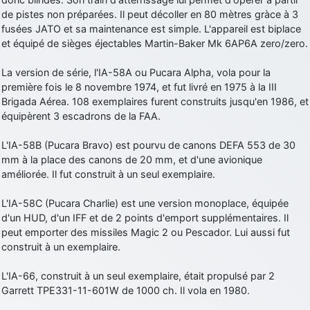
de pistes non préparées. Il peut décoller en 80 mètres gràce à 3
d9pouces
: Joyeux Noël à tous !
fusées JATO et sa maintenance est simple. L'appareil est biplace
d9pouces
: mais tu peux tenter l'un des rares lycées militaires
et équipé de sièges éjectables Martin-Baker Mk 6AP6A zero/zero.
comme le Prytanée dans la Sarthe, ça ne peut pas faire de mal !
La version de série, l'IA-58A ou Pucara Alpha, vola pour la
d9pouces
: C'est plutôt après le lycée, voire après une prépa
première fois le 8 novembre 1974, et fut livré en 1975 à la III
scientifique, tu as donc encore un peu de temps devant toi
Brigada Aérea. 108 exemplaires furent construits jusqu'en 1986, et
yaellerigolow
: bonjour a tous je suis un élève de première
équipèrent 3 escadrons de la FAA.
passionnée par l'aviation militaire , pourrais je savoir que faire après
le lycée pour s'orienter et pouvoir devenir officier de l'armée de l'air?
L'IA-58B (Pucara Bravo) est pourvu de canons DEFA 553 de 30
d9pouces
: lesquels, par exemple ?
mm à la place des canons de 20 mm, et d'une avionique
améliorée. Il fut construit à un seul exemplaire.
mahmoud
: bonsoir, très instructif ce site .mais nous aimerions avoir
les photo des anciens appareils de l'armée de l'air de la haute -volta
L'IA-58C (Pucara Charlie) est une version monoplace, équipée
d9pouces
: Ça me casse quand même bien les pieds, j’avoue
d'un HUD, d'un IFF et de 2 points d'emport supplémentaires. Il
peut emporter des missiles Magic 2 ou Pescador. Lui aussi fut
jericho
: Pour moi tout est à nouveau OK dirait-on… Merci à toi.
construit à un exemplaire.
d9pouces
: En espérant n’avoir coupé les accessoires de personne
au passage !
L'IA-66, construit à un seul exemplaire, était propulsé par 2
Garrett TPE331-11-601W de 1000 ch. Il vola en 1980.
d9pouces
: j'ai trouvé un palliatif un peu violent, mais ça devrait aller
un peu mieux