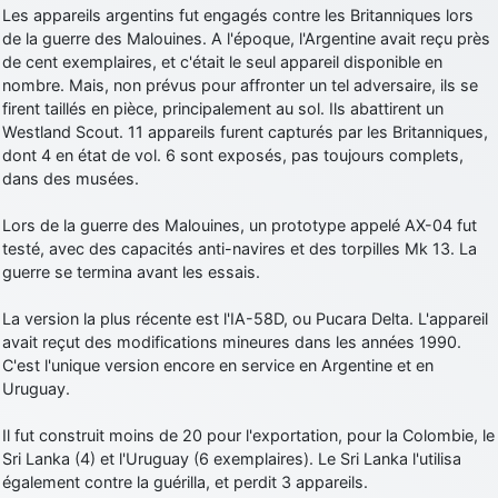
Les appareils argentins fut engagés contre les Britanniques lors
d9pouces
: cette fois, c'est le Brésil et Singapour qui mettent le site
de la guerre des Malouines. A l'époque, l'Argentine avait reçu près
par terre
de cent exemplaires, et c'était le seul appareil disponible en
jericho
: Ah ben je peux te confirmer que j'étais resté dans le filtre…
nombre. Mais, non prévus pour affronter un tel adversaire, ils se
firent taillés en pièce, principalement au sol. Ils abattirent un
Westland Scout. 11 appareils furent capturés par les Britanniques,
d9pouces
: Désolé ! Mon filtrage a été un peu trop violent
dont 4 en état de vol. 6 sont exposés, pas toujours complets,
manifestement
dans des musées.
tout voir
Lors de la guerre des Malouines, un prototype appelé AX-04 fut
testé, avec des capacités anti-navires et des torpilles Mk 13. La
guerre se termina avant les essais.
La version la plus récente est l'IA-58D, ou Pucara Delta. L'appareil
avait reçut des modifications mineures dans les années 1990.
C'est l'unique version encore en service en Argentine et en
Uruguay.
Il fut construit moins de 20 pour l'exportation, pour la Colombie, le
Sri Lanka (4) et l'Uruguay (6 exemplaires). Le Sri Lanka l'utilisa
également contre la guérilla, et perdit 3 appareils.