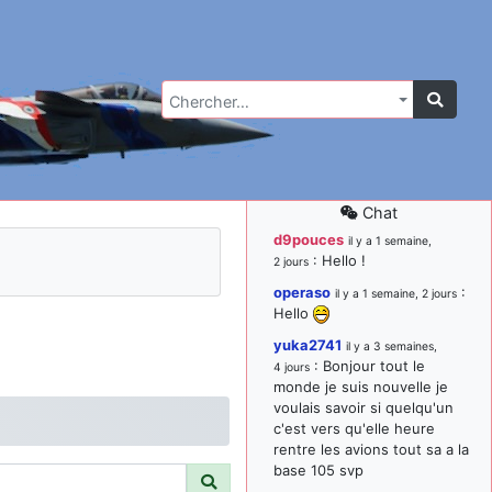
Chercher…
Chat
d9pouces
il y a 1 semaine,
: Hello !
2 jours
operaso
:
il y a 1 semaine, 2 jours
Hello
yuka2741
il y a 3 semaines,
: Bonjour tout le
4 jours
monde je suis nouvelle je
voulais savoir si quelqu'un
c'est vers qu'elle heure
rentre les avions tout sa a la
base 105 svp