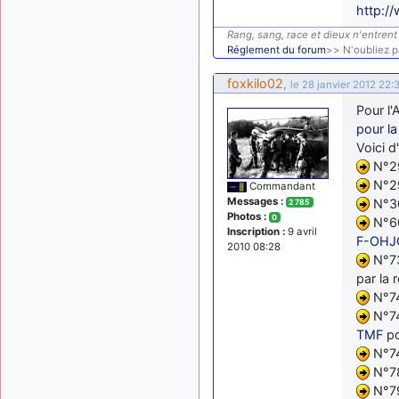
http://
Rang, sang, race et dieux n'entrent 
Réglement du forum
>> N'oubliez pa
foxkilo02
,
le 28 janvier 2012 22:
Pour l'
pour l
Voici d
N°29
N°29
Commandant
Messages :
N°30
2 785
Photos :
0
N°60
Inscription :
9 avril
F-OHJ
2010 08:28
N°73
par la 
N°74
N°74
TMF
po
N°74
N°78
N°79