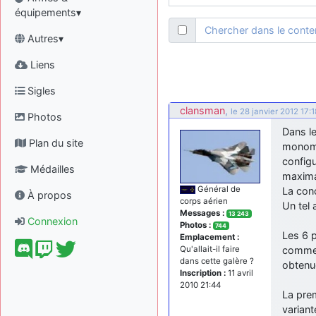
équipements▾
Chercher dans le cont
Autres▾
Liens
Sigles
clansman
,
le 28 janvier 2012 17:1
Photos
Dans l
Plan du site
monomo
configu
Médailles
maxima
Général de
La conc
À propos
corps aérien
Un tel 
Messages :
13 243
Connexion
Photos :
744
Les 6 p
Emplacement :
commenc
Qu'allait-il faire
dans cette galère ?
obtenue
Inscription :
11 avril
2010 21:44
La prem
variant