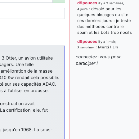
d9pouces
il y a 3 semaines,
: désolé pour les
4 jours
quelques blocages du site
ces derniers jours : je teste
des méthodes contre le
spam et les bots trop nocifs
d9pouces
il y a 1 mois,
: Merci ! Un
3 semaines
souvenir de la Ferté-Alais !
connectez-vous
pour
tter, un avion utilitaire
paxwax
:
participer !
il y a 1 mois, 3 semaines
agers. Une telle
Super, la nouvelle bannière
e amélioration de la masse
d9pouces
10 Kw rendait cela possible.
il y a 2 mois,
: je suis un
1 semaine
rté sur ses capacités ADAC.
avion@,._,+ > lesquels ? je
 à l'utiliser en brousse.
ne suis pas sûr de
comprendre
onstruction avait
d9pouces
certification, elle, fut
il y a 2 mois,
: ouakamois > si tu
1 semaine
parles du sujet sur l'Armée
de l'Air, bien sûr que oui !
es jusqu'en 1968. La sous-
je suis un avion@,._,+
il y a