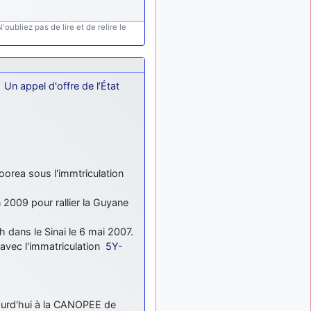
lesquels, par exemple ?
oubliez pas de lire et de relire le
mahmoud
:
il y a 9 mois
bonsoir, très instructif ce
site .mais nous aimerions
avoir les photo des anciens
appareils de l'armée de l'air
.
Un appel d'offre de l’État
de la haute -volta
d9pouces
: Ça
il y a 10 mois
me casse quand même bien
les pieds, j’avoue
jericho
:
il y a 10 mois, 1 semaine
orea sous l'immtriculation
Pour moi tout est à nouveau
OK dirait-on… Merci à toi.
2009 pour rallier la Guyane
d9pouces
il y a 10 mois,
: En espérant
1 semaine
dans le Sinai le 6 mai 2007.
n’avoir coupé les
avec l'immatriculation
5Y-
accessoires de personne au
passage !
d9pouces
il y a 10 mois,
: j'ai trouvé un
1 semaine
ourd'hui à la CANOPEE de
palliatif un peu violent, mais