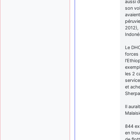
aussi 
son vo
avaient
péruvi
2012), 
Indoné
Le DHC
forces 
l'Ethio
exempla
les 2 c
service
et ach
Sherpa
Il aura
Malaisi
844 ex
en trou
de flot