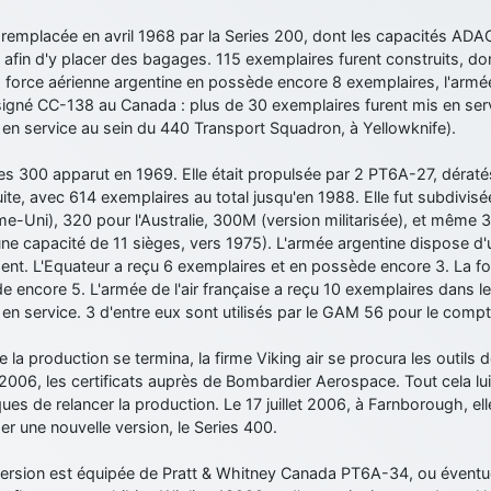
t remplacée en avril 1968 par la Series 200, dont les capacités ADAC
 afin d'y placer des bagages. 115 exemplaires furent construits, do
a force aérienne argentine en possède encore 8 exemplaires, l'arm
igné CC-138 au Canada : plus de 30 exemplaires furent mis en servi
en service au sein du 440 Transport Squadron, à Yellowknife).
es 300 apparut en 1969. Elle était propulsée par 2 PT6A-27, dératés
ite, avec 614 exemplaires au total jusqu'en 1988. Elle fut subdivisé
e-Uni), 320 pour l'Australie, 300M (version militarisée), et même
ne capacité de 11 sièges, vers 1975). L'armée argentine dispose d'
ent. L'Equateur a reçu 6 exemplaires et en possède encore 3. La fo
 encore 5. L'armée de l'air française a reçu 10 exemplaires dans 
en service. 3 d'entre eux sont utilisés par le GAM 56 pour le comp
 la production se termina, la firme Viking air se procura les outils d
 2006, les certificats auprès de Bombardier Aerospace. Tout cela l
ues de relancer la production. Le 17 juillet 2006, à Farnborough, e
r une nouvelle version, le Series 400.
version est équipée de Pratt & Whitney Canada PT6A-34, ou éventue