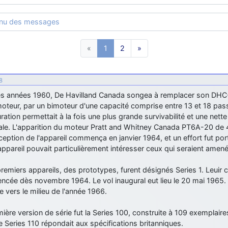
enu des messages
«
1
2
»
8
es années 1960, De Havilland Canada songea à remplacer son DHC-3 O
teur, par un bimoteur d'une capacité comprise entre 13 et 18 pass
ration permettait à la fois une plus grande survivabilité et une nett
le. L'apparition du moteur Pratt and Whitney Canada PT6A-20 de 4
eption de l'appareil commença en janvier 1964, et un effort fut po
appareil pouvait particulièrement intéresser ceux qui seraient amenés
remiers appareils, des prototypes, furent désignés Series 1. Leuir c
ée dès novembre 1964. Le vol inaugural eut lieu le 20 mai 1965. La 
 vers le milieu de l'année 1966.
ière version de série fut la Series 100, construite à 109 exemplair
e Series 110 répondait aux spécifications britanniques.