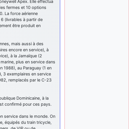
meeting de Lann Bihoué de
neywell Apex. Elle effectua
2026 ?
es fermes et 10 options
0. La force aérienne
cachée dans les pins
il y a
(livrables à partir de
: Coucou et
6 mois, 3 semaines
excellente année 2026 à
lement être produit en
tous et au site!
jericho
: Bonne
il y a 7 mois
nes, mais aussi à des
année et tous mes meilleurs
aires encore en service), à
voeux à tous pour 2026 !
rvice), à la Jamaïque (2
little boy
il y a 7 mois,
 marine, plus en service dans
: je vous souhaite
1 semaine
 en 1988), au Paraguay (1 en
un bon réveillon pour cette
B, 3 exemplaires en service
nouvelle année!
982, remplacés par le C-23
jericho
:
il y a 7 mois, 1 semaine
Merci D9pouces, à mon tour
de souhaiter un Joyeux
épublique Dominicaine, à la
Noël et de bonnes fêtes de
est confirmé pour ces pays.
fin d'année.
d9pouces
il y a 7 mois,
en service dans le monde. On
: Joyeux Noël à
1 semaine
, équipés du train tricycle,
tous !
agers, de VIP ou de