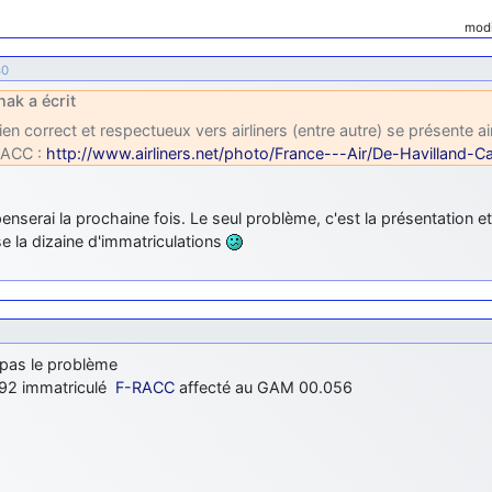
modi
40
nak a écrit
lien correct et respectueux vers airliners (entre autre) se présente ai
RACC :
http://www.airliners.net/photo/France---Air/De-Havilland
penserai la prochaine fois. Le seul problème, c'est la présentation et l
e la dizaine d'immatriculations
 pas le problème
2 immatriculé
F-RACC
affecté au GAM 00.056