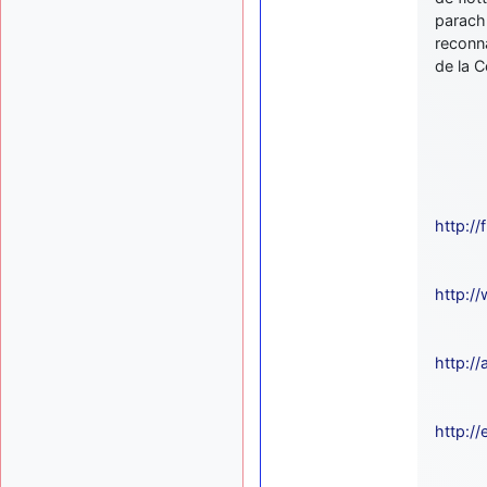
parachu
reconna
de la 
http:/
http:/
http:/
http:/