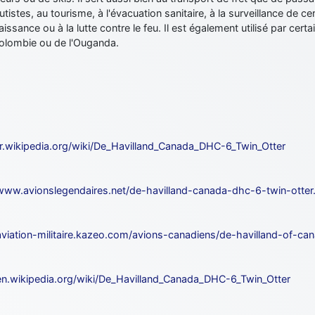
tistes, au tourisme, à l'évacuation sanitaire, à la surveillance de ce
issance ou à la lutte contre le feu. Il est également utilisé par cer
Colombie ou de l'Ouganda.
/fr.wikipedia.org/wiki/De_Havilland_Canada_DHC-6_Twin_Otter
/www.avionslegendaires.net/de-havilland-canada-dhc-6-twin-otter
/aviation-militaire.kazeo.com/avions-canadiens/de-havilland-of-c
/en.wikipedia.org/wiki/De_Havilland_Canada_DHC-6_Twin_Otter