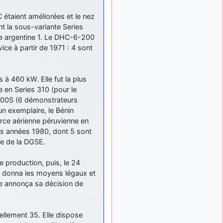
: Bonjour je
2 mois, 1 semaine
viens d'arriver il y a
 étaient améliorées et le nez
quelques moi et quelques
nt la sous-variante Series
avions n'ont pas les mêmes
ée argentine 1. Le DHC-6-200
noms qu'aujourd'hui
ce à partir de 1971 : 4 sont
ouakamois
il y a 2 mois,
: Bonjourà toutes
2 semaines
et à tous.en espérantque
 à 460 kW. Elle fut la plus
ces quelques images du
e en Series 310 (pour le
Pays Basque vous auront
 300S (6 démonstrateurs
plu ; Agur…
un exemplaire, le Bénin
d9pouces
il y a 2 mois,
rce aérienne péruvienne en
: Je me rattraperai
3 semaines
les années 1980, dont 5 sont
à la Ferté samedi
te de la DGSE.
d9pouces
il y a 2 mois,
:
e production, puis, le 24
3 semaines
Malheureusement non
un
ui donna les moyens légaux et
peu trop loin pour moi !
lle annonça sa décision de
fox_50
:
il y a 2 mois, 3 semaines
Bonjour, certains parmis
vous étaient-ils présent au
llement 35. Elle dispose