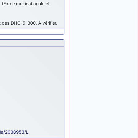
(Force multinationale et
ça devrait aller un peu
mieux
d9pouces
il y a 10 mois,
t des DHC-6-300. A vérifier.
: cette fois, c'est le
1 semaine
Brésil et Singapour qui
mettent le site par terre
jericho
:
il y a 11 mois, 2 semaines
Ah ben je peux te confirmer
que j'étais resté dans le
filtre…
d9pouces
il y a 11 mois,
: Désolé ! Mon
2 semaines
filtrage a été un peu trop
violent manifestement
tout voir
ada/2038953/L