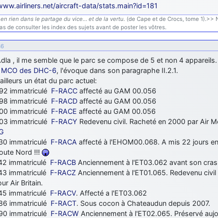
www.airliners.net/aircraft-data/stats.main?id=181
en rien dans le partage du vice… et de la vertu.
(de Cape et de Crocs, tome 1).>> N'
s de consulter les index des sujets avant de poster les vôtres.
36
Adla , il me semble que le parc se compose de 5 et non 4 appareils
a MCO des DHC-6
, l'évoque dans son paragraphe II.2.1.
'ailleurs un état du parc actuel:
2 immatriculé
F-RACC
affecté au GAM 00.056
8 immatriculé
F-RACD
affecté au GAM 00.056
0 immatriculé
F-RACE
affecté au GAM 00.056
3 immatriculé
F-RACY
Redevenu civil. Racheté en 2000 par Air Mo
G
0 immatriculé
F-RACA
affecté à l'EHOM00.068. A mis 22 jours en 
route Nord !!!
2 immatriculé
F-RACB
Anciennement à l'ET03.062 avant son crash 
3 immatriculé
F-RACZ
Anciennement à l'ET01.065. Redevenu civil 
ur Air Britain.
5 immatriculé
F-RACV
. Affecté a l'ET03.062
6 immatriculé
F-RACT
. Sous cocon à Chateaudun depuis 2007.
0 immatriculé
F-RACW
Anciennement à l'ET02.065. Préservé auj