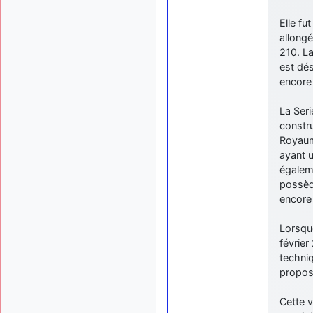
Elle fu
allongé
210. L
est dés
encore 
La Seri
constru
Royaum
ayant u
égalem
possède
encore 
Lorsque
février
techniq
propose
Cette 