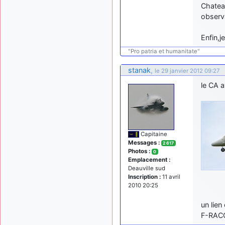
Chateau
observa
Enfin,j
"Pro patria et humanitate"
stanak
,
le 29 janvier 2012 09:27
le CA a
Capitaine
Messages :
2 617
Photos :
0
Emplacement :
Deauville sud
Inscription :
11 avril
2010 20:25
un lien
F-RAC