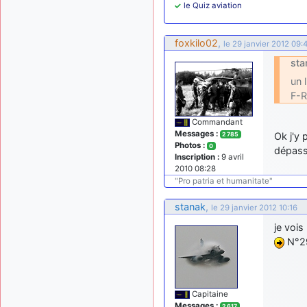
le Quiz aviation
foxkilo02
,
le 29 janvier 2012 09:
sta
un 
F-
Commandant
Messages :
Ok j'y 
2 785
Photos :
0
dépass
Inscription :
9 avril
2010 08:28
"Pro patria et humanitate"
stanak
,
le 29 janvier 2012 10:16
je vois
N°29
Capitaine
Messages :
2 617