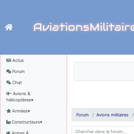
AviationsMilitair
Actus
Forum
Chat
Avions &
hélicoptères▾
Armées▾
Forum
Avions militaires
Constructeurs▾
Armes &