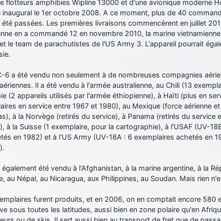
de flotteurs amphibies Wipline 13000 et d'une avionique moderne Ho
l inaugural le 1er octobre 2008. A ce moment, plus de 40 command
 été passées. Les premières livraisons commencèrent en juillet 201
enne en a commandé 12 en novembre 2010, la marine vietnamienne 6 
et le team de parachutistes de l'US Army 3. L'appareil pourrait éga
sie.
-6 a été vendu non seulement à de nombreuses compagnies aérien
aériennes. Il a été vendu à l'armée australienne, au Chili (13 exempl
pie (2 appareils utilisés par l'armée éthiopienne), à Haïti (plus en se
ires en service entre 1967 et 1980), au Mexique (force aérienne et
as), à la Norvège (retirés du service), à Panama (retirés du service
), à la Suisse (1 exemplaire, pour la cartographie), à l'USAF (UV-18
etés en 1982) et à l'US Army (UV-18A : 6 exemplaires achetés en 1
).
it également été vendu à l'Afghanistan, à la marine argentine, à la R
e, au Népal, au Nicaragua, aux Philippines, au Soudan. Mais rien n'
emplaires furent produits, et en 2006, on en comptait encore 580 
ve sous toutes les latitudes, aussi bien en zone polaire qu'en Afrique
teurs ou de skis. Il sert aussi bien au transport de fret que de pass