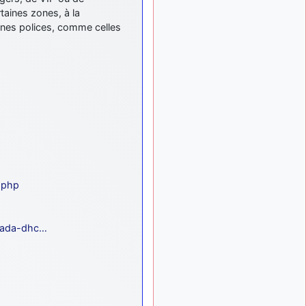
d9pouces
: mais
il y a 8 mois
rtaines zones, à la
tu peux tenter l'un des
taines polices, comme celles
rares lycées militaires
comme le Prytanée dans la
Sarthe, ça ne peut pas faire
de mal !
d9pouces
: C'est
il y a 8 mois
plutôt après le lycée, voire
après une prépa
scientifique, tu as donc
encore un peu de temps
devant toi
yaellerigolow
il y a 8 mois,
.php
: bonjour a tous je
1 semaine
suis un élève de première
passionnée par l'aviation
anada-dhc…
militaire , pourrais je savoir
que faire après le lycée
pour s'orienter et pouvoir
devenir officier de l'armée
de l'air?
d9pouces
:
il y a 9 mois