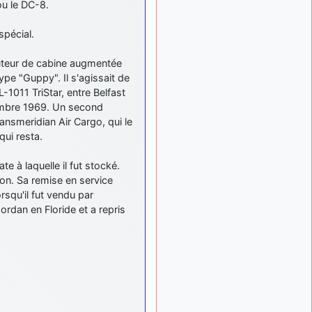
ou le DC-8.
lesquels, par exemple ?
mahmoud
:
il y a 9 mois
pécial.
bonsoir, très instructif ce
site .mais nous aimerions
auteur de cabine augmentée
avoir les photo des anciens
type "Guppy". Il s'agissait de
appareils de l'armée de l'air
1011 TriStar, entre Belfast
de la haute -volta
ovembre 1969. Un second
d9pouces
: Ça
il y a 10 mois
ransmeridian Air Cargo, qui le
me casse quand même bien
qui resta.
les pieds, j’avoue
jericho
:
il y a 10 mois, 1 semaine
e à laquelle il fut stocké.
Pour moi tout est à nouveau
ion. Sa remise en service
OK dirait-on… Merci à toi.
rsqu'il fut vendu par
d9pouces
ordan en Floride et a repris
il y a 10 mois,
: En espérant
1 semaine
n’avoir coupé les
accessoires de personne au
passage !
d9pouces
il y a 10 mois,
: j'ai trouvé un
1 semaine
palliatif un peu violent, mais