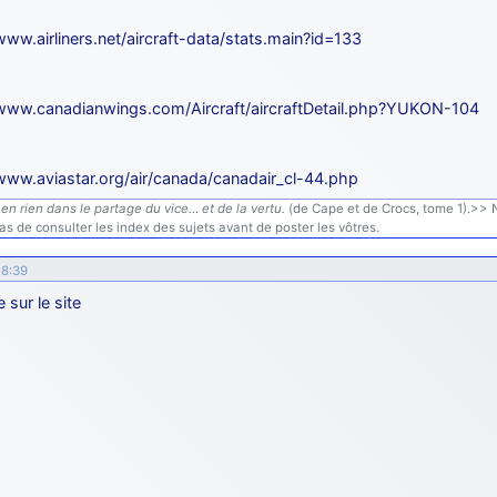
www.airliners.net/aircraft-data/stats.main?id=133
/www.canadianwings.com/Aircraft/aircraftDetail.php?YUKON-104
/www.aviastar.org/air/canada/canadair_cl-44.php
en rien dans le partage du vice… et de la vertu.
(de Cape et de Crocs, tome 1).>> N'
s de consulter les index des sujets avant de poster les vôtres.
18:39
e sur le site