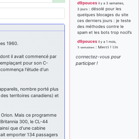
d9pouces
il y a 3 semaines,
: désolé pour les
3 jours
quelques blocages du site
ces derniers jours : je teste
des méthodes contre le
spam et les bots trop nocifs
d9pouces
il y a 1 mois,
ées 1960.
: Merci ! Un
3 semaines
souvenir de la Ferté-Alais !
, dont il avait commencé par
connectez-vous
pour
paxwax
:
 remplaçant pour son C-
participer !
il y a 1 mois, 3 semaines
Super, la nouvelle bannière
r commença l'étude d'un
d9pouces
il y a 2 mois,
: je suis un
1 semaine
avion@,._,+ > lesquels ? je
 appareils, nombre porté plus
ne suis pas sûr de
des territoires canadiens) et
comprendre
d9pouces
il y a 2 mois,
ol Orion. Mais ce programme
: ouakamois > si tu
1 semaine
parles du sujet sur l'Armée
 Britannia 300, le CL-44
de l'Air, bien sûr que oui !
ainsi que d'une cabine
ouvait emporter 134 passagers
je suis un avion@,._,+
il y a