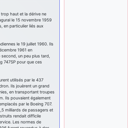
: Bonjour je
2 mois, 1 semaine
viens d'arriver il y a
quelques moi et quelques
t trop haut et la dérive ne
avions n'ont pas les mêmes
inaugural le 15 novembre 1959
noms qu'aujourd'hui
 en particulier liés aux
ouakamois
il y a 2 mois,
: Bonjourà toutes
2 semaines
et à tous.en espérantque
iennes le 19 juillet 1960. Ils
ces quelques images du
 décembre 1961 en
Pays Basque vous auront
e second, un peu plus tard,
plu ; Agur…
eing 747SP pour que ces
d9pouces
il y a 2 mois,
: Je me rattraperai
2 semaines
à la Ferté samedi
rent utilisés par le 437
ron. Ils jouèrent un grand
d9pouces
il y a 2 mois,
nies, en transportant troupes
:
2 semaines
am. Ils pouvaient également
Malheureusement non
un
peu trop loin pour moi !
remplacés par le Boeing 707.
 1,5 milliards de passagers et
fox_50
:
il y a 2 mois, 3 semaines
ruits rendait difficile
Bonjour, certains parmis
service. Les normes de
vous étaient-ils présent au
106 furent revendus à des