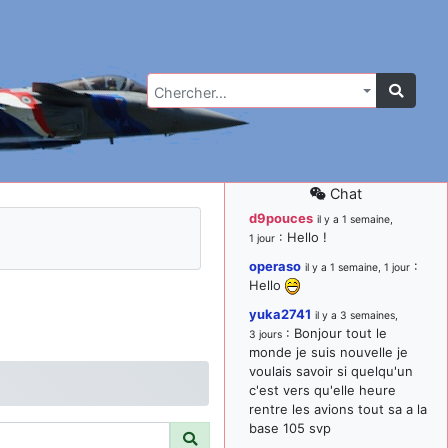
Chercher…
Chat
d9pouces
il y a 1 semaine,
: Hello !
1 jour
operaso
:
il y a 1 semaine, 1 jour
Hello
yuka2741
il y a 3 semaines,
: Bonjour tout le
3 jours
monde je suis nouvelle je
voulais savoir si quelqu'un
c'est vers qu'elle heure
rentre les avions tout sa a la
base 105 svp