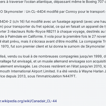
ers à traverser l'océan atlantique, dépassant même le Boeing 707 
O Skymonster : Un CL-44D4 modifié par Conroy pour le transport s
44D4-2 (c/n 16) fut modifié avec un fuselage agrandi (avec une h
m) pour transporter du fret spécial, ce qui en faisait un appareil de 
rter 3 réacteurs Rolls-Royce RB211 à chaque voyage, destinés au L-
nde à Palmdale en Californie. Il vola pour la première fois le 27 n
l était prévu, mais il s'écrasa avant d'être modifié. La compagnie T
 1970, fut son premier client et lui donna le surnom de Skymonster 
utilisé, vendu ou loué à de nombreuses compagnies jusqu'en 1999, dat
raillage fut envisagé, et un musée allemand envisagea son acquisit
galement envisagée. Les choses restèrent en l'état jusqu'en 2010, lo
outh International Airport Limited. Il a été vendu à Wayne Harlan J
vice depuis 2013, sous l'immatriculation N447FT.
fr.wikipedia.org/wiki/Canadair_CL-44