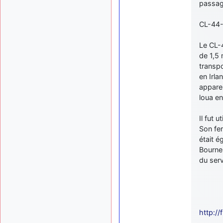
passag
CL-44-
Le CL-
de 1,5 
transpo
en Irla
apparei
loua en
Il fut 
Son fer
était é
Bournem
du ser
http://