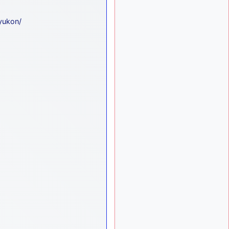
ça devrait aller un peu
mieux
-yukon/
d9pouces
il y a 10 mois,
: cette fois, c'est le
1 semaine
Brésil et Singapour qui
mettent le site par terre
jericho
:
il y a 11 mois, 2 semaines
Ah ben je peux te confirmer
que j'étais resté dans le
filtre…
d9pouces
il y a 11 mois,
: Désolé ! Mon
2 semaines
filtrage a été un peu trop
violent manifestement
tout voir