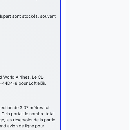
d9pouces
: mais
il y a 8 mois
tu peux tenter l'un des
rares lycées militaires
plupart sont stockés, souvent
comme le Prytanée dans la
Sarthe, ça ne peut pas faire
de mal !
d9pouces
: C'est
il y a 8 mois
plutôt après le lycée, voire
après une prépa
scientifique, tu as donc
encore un peu de temps
devant toi
yaellerigolow
il y a 8 mois,
 World Airlines. Le CL-
: bonjour a tous je
1 semaine
-44D4-8 pour Loftleiðir.
suis un élève de première
passionnée par l'aviation
militaire , pourrais je savoir
que faire après le lycée
section de 3,07 mètres fut
pour s'orienter et pouvoir
. Cela portait le nombre total
devenir officier de l'armée
de l'air?
 les réservoirs de la partie
rand avion de ligne pour
d9pouces
:
il y a 9 mois