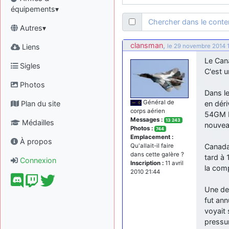
équipements▾
Chercher dans le cont
Autres▾
clansman
,
Liens
le 29 novembre 2014 
Le Cana
Sigles
C'est u
Photos
Dans le
Général de
Plan du site
en déri
corps aérien
54GM N
Messages :
13 243
Médailles
nouvea
Photos :
744
Emplacement :
À propos
Canadai
Qu'allait-il faire
dans cette galère ?
tard à 
Connexion
Inscription :
11 avril
la com
2010 21:44
Une des
fut ann
voyait 
pressur