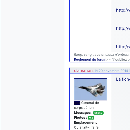
http://
http:/
http:/
Rang, sang, race et dieux n'entrent 
Réglement du forum
>> N'oubliez pa
clansman
,
le 29 novembre 2014 
La fich
Général de
corps aérien
Messages :
13 243
Photos :
744
Emplacement :
Qu'allait-il faire