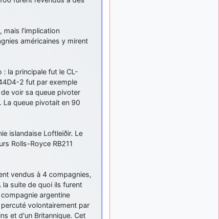
meeting de Lann Bihoué de
2026 ?
cachée dans les pins
il y a
mais l'implication
: Coucou et
6 mois, 3 semaines
gnies américaines y mirent
excellente année 2026 à
tous et au site!
jericho
: Bonne
il y a 7 mois
 la principale fut le CL-
année et tous mes meilleurs
-44D4-2 fut par exemple
voeux à tous pour 2026 !
 de voir sa queue pivoter
little boy
il y a 7 mois,
 La queue pivotait en 90
: je vous souhaite
1 semaine
un bon réveillon pour cette
nouvelle année!
 islandaise Loftleiðir. Le
jericho
:
il y a 7 mois, 1 semaine
eurs Rolls-Royce RB211
Merci D9pouces, à mon tour
de souhaiter un Joyeux
Noël et de bonnes fêtes de
urent vendus à 4 compagnies,
fin d'année.
la suite de quoi ils furent
d9pouces
il y a 7 mois,
la compagnie argentine
: Joyeux Noël à
1 semaine
t percuté volontairement par
tous !
ns et d'un Britannique. Cet