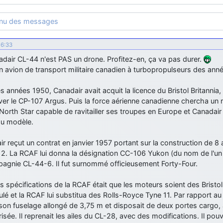
enu des messages
16:33
dair CL-44 n'est PAS un drone. Profitez-en, ça va pas durer.
n avion de transport militaire canadien à turbopropulseurs des ann
s années 1950, Canadair avait acquit la licence du Bristol Britannia
ver le CP-107 Argus. Puis la force aérienne canadienne chercha un
orth Star capable de ravitailler ses troupes en Europe et Canadai
u modèle.
r reçut un contrat en janvier 1957 portant sur la construction de 8
12. La RCAF lui donna la désignation CC-106 Yukon (du nom de l'un 
pagnie CL-44-6. Il fut surnommé officieusement Forty-Four.
 spécifications de la RCAF était que les moteurs soient des Brist
ulé et la RCAF lui substitua des Rolls-Royce Tyne 11. Par rapport au
son fuselage allongé de 3,75 m et disposait de deux portes cargo, 
isée. Il reprenait les ailes du CL-28, avec des modifications. Il p