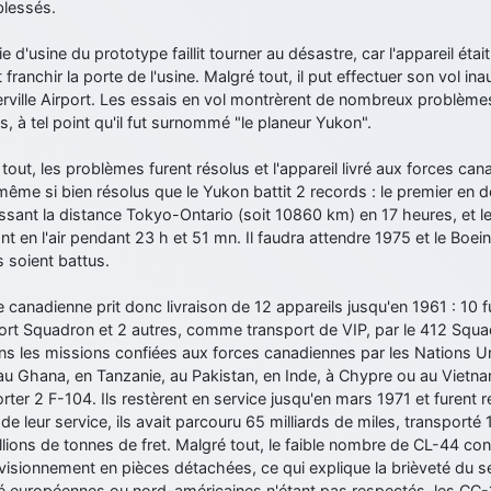
blessés.
ie d'usine du prototype faillit tourner au désastre, car l'appareil étai
 franchir la porte de l'usine. Malgré tout, il put effectuer son vol 
erville Airport. Les essais en vol montrèrent de nombreux problèmes,
, à tel point qu'il fut surnommé "le planeur Yukon".
tout, les problèmes furent résolus et l'appareil livré aux forces canad
même si bien résolus que le Yukon battit 2 records : le premier en
ssant la distance Tokyo-Ontario (soit 10860 km) en 17 heures, et l
nt en l'air pendant 23 h et 51 mn. Il faudra attendre 1975 et le Bo
 soient battus.
 canadienne prit donc livraison de 12 appareils jusqu'en 1961 : 10 fu
rt Squadron et 2 autres, comme transport de VIP, par le 412 Squad
ns les missions confiées aux forces canadiennes par les Nations U
 au Ghana, en Tanzanie, au Pakistan, en Inde, à Chypre ou au Vietn
rter 2 F-104. Ils restèrent en service jusqu'en mars 1971 et furent 
n de leur service, ils avait parcouru 65 milliards de miles, transporté
lions de tonnes de fret. Malgré tout, le faible nombre de CL-44 const
visionnement en pièces détachées, ce qui explique la brièveté du 
té européennes ou nord-américaines n'étant pas respectés, les CC-