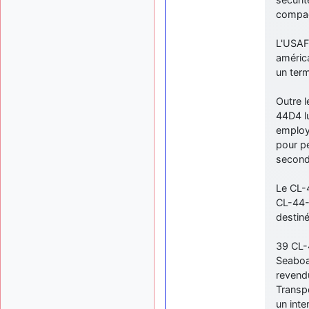
compag
L'USAF
améric
un ter
Outre l
44D4 l
employé
pour p
second
Le CL-4
CL-44-
destiné
39 CL-4
Seaboar
revendu
Transpo
un inte