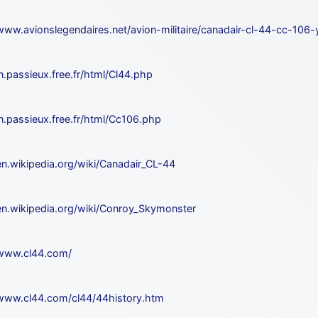
/www.avionslegendaires.net/avion-militaire/canadair-cl-44-cc-106
jn.passieux.free.fr/html/Cl44.php
jn.passieux.free.fr/html/Cc106.php
/en.wikipedia.org/wiki/Canadair_CL-44
/en.wikipedia.org/wiki/Conroy_Skymonster
/www.cl44.com/
/www.cl44.com/cl44/44history.htm