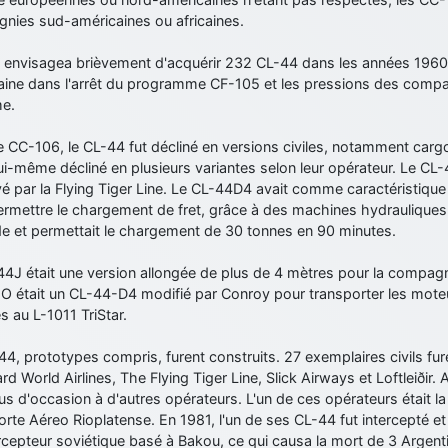
nies sud-américaines ou africaines.
 envisagea brièvement d'acquérir 232 CL-44 dans les années 1960, 
aine dans l'arrêt du programme CF-105 et les pressions des compa
me.
e CC-106, le CL-44 fut décliné en versions civiles, notamment cargo :
ui-même décliné en plusieurs variantes selon leur opérateur. Le CL
 par la Flying Tiger Line. Le CL-44D4 avait comme caractéristique
ermettre le chargement de fret, grâce à des machines hydrauliques.
e et permettait le chargement de 30 tonnes en 90 minutes.
4J était une version allongée de plus de 4 mètres pour la compagnie
O était un CL-44-D4 modifié par Conroy pour transporter les mot
s au L-1011 TriStar.
4, prototypes compris, furent construits. 27 exemplaires civils f
d World Airlines, The Flying Tiger Line, Slick Airways et Loftleiðir. A 
s d'occasion à d'autres opérateurs. L'un de ces opérateurs était 
rte Aéreo Rioplatense. En 1981, l'un de ses CL-44 fut intercepté e
rcepteur soviétique basé à Bakou, ce qui causa la mort de 3 Argenti