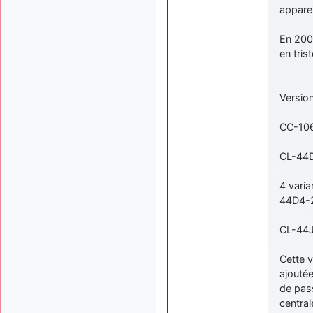
apparei
En 2001
en trist
Version
CC-106 
CL-44D4
4 varia
44D4-2)
CL-44J
Cette v
ajoutée
de pas
central