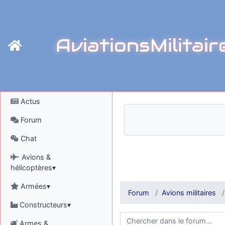
AviationsMilitair
Actus
Forum
Chat
Avions &
hélicoptères▾
Armées▾
Forum
Avions militaires
Constructeurs▾
Armes &