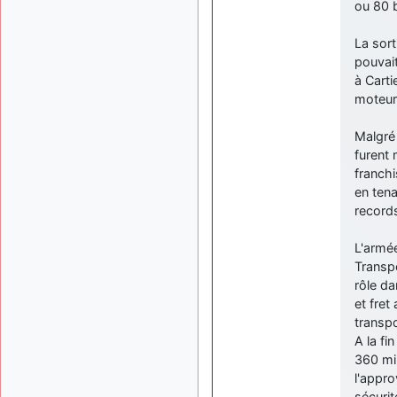
ou 80 
La sort
pouvait
à Carti
moteurs
Malgré 
furent 
franchi
en tena
records
L'armée
Transpo
rôle da
et fret
transpo
A la fi
360 mil
l'appro
sécuri