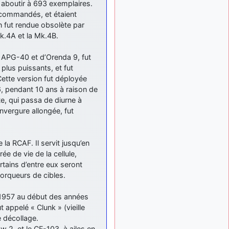
 aboutir à 693 exemplaires.
: Bonjour je
2 mois, 1 semaine
t commandés, et étaient
viens d'arriver il y a
quelques moi et quelques
n fut rendue obsolète par
avions n'ont pas les mêmes
Mk.4A et la Mk.4B.
noms qu'aujourd'hui
APG-40 et d’Orenda 9, fut
ouakamois
il y a 2 mois,
plus puissants, et fut
: Bonjourà toutes
2 semaines
et à tous.en espérantque
Cette version fut déployée
ces quelques images du
 pendant 10 ans à raison de
Pays Basque vous auront
te, qui passa de diurne à
plu ; Agur…
envergure allongée, fut
d9pouces
il y a 2 mois,
: Je me rattraperai
2 semaines
à la Ferté samedi
la RCAF. Il servit jusqu’en
e de vie de la cellule,
d9pouces
il y a 2 mois,
tains d’entre eux seront
:
2 semaines
orqueurs de cibles.
Malheureusement non
un
peu trop loin pour moi !
 1957 au début des années
fox_50
:
il y a 2 mois, 2 semaines
ut appelé « Clunk » (vieille
Bonjour, certains parmis
e décollage.
vous étaient-ils présent au
w 2, et le CF-103, à ailes en