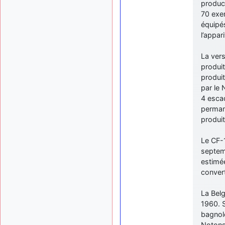
produc
70 exem
équipés
l’appar
La ver
produit
produit
par le
4 escad
permane
produit
Le CF-1
septemb
estimée
convert
La Bel
1960. S
bagnole
Notons 