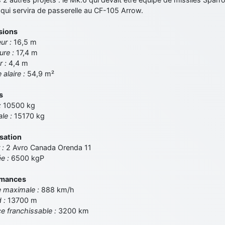
 qui servira de passerelle au CF-105 Arrow.
sions
ur :
16,5 m
ure :
17,4 m
r :
4,4 m
 alaire :
54,9 m²
s
:
10500 kg
le :
15170 kg
sation
 :
2 Avro Canada Orenda 11
e :
6500 kgP
rmances
e maximale :
888 km/h
d :
13700 m
e franchissable :
3200 km