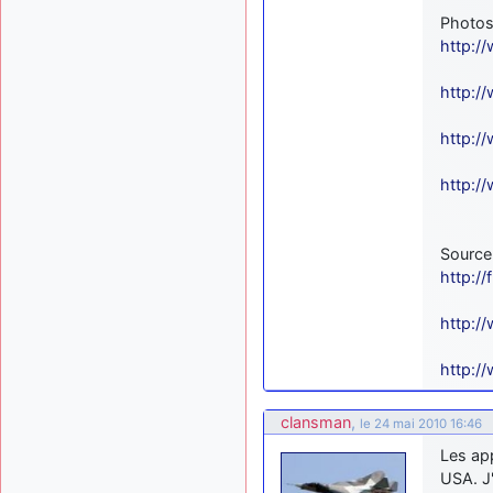
Photos
http:/
http:/
http:/
http:/
Source
http:/
http:/
http:/
clansman
,
le 24 mai 2010 16:46
Les app
USA. J'