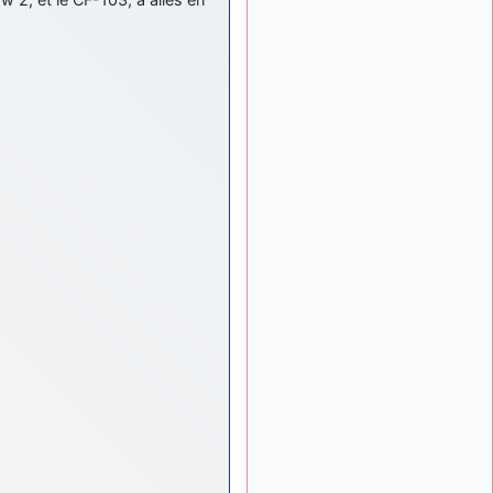
meeting de Lann Bihoué de
2026 ?
cachée dans les pins
il y a
: Coucou et
6 mois, 3 semaines
excellente année 2026 à
tous et au site!
jericho
: Bonne
il y a 7 mois
année et tous mes meilleurs
voeux à tous pour 2026 !
little boy
: je vous
il y a 7 mois
souhaite un bon réveillon
pour cette nouvelle année!
jericho
:
il y a 7 mois, 1 semaine
Merci D9pouces, à mon tour
de souhaiter un Joyeux
Noël et de bonnes fêtes de
fin d'année.
d9pouces
il y a 7 mois,
: Joyeux Noël à
1 semaine
tous !
d9pouces
: mais
il y a 8 mois