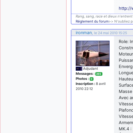
http:/
Rang, sang, race et dieux n'entrent 
Réglement du forum
>> N'oubliez pa
ironman
,
le 24 mai 2010 15:25
Role: 
Constr
Moteur
Puissa
Envergu
Adjudant
Longue
Messages :
265
Hauteu
Photos :
0
Inscription :
8 avril
Surface
2010 22:12
Masse 
Avec a
Vitess
Plafon
Vitess
Armeme
MK.4 :