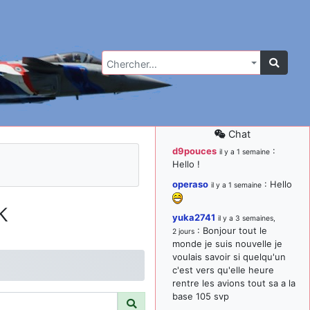
Chercher…
Chat
d9pouces
:
il y a 1 semaine
Hello !
operaso
: Hello
il y a 1 semaine
k
yuka2741
il y a 3 semaines,
: Bonjour tout le
2 jours
monde je suis nouvelle je
voulais savoir si quelqu'un
c'est vers qu'elle heure
rentre les avions tout sa a la
base 105 svp