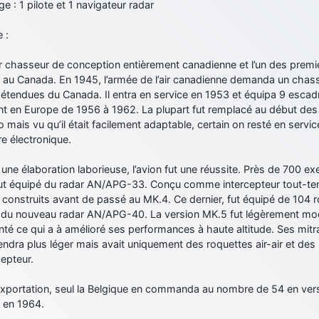
e : 1 pilote et 1 navigateur radar
 :
r chasseur de conception entièrement canadienne et l’un des premi
 au Canada. En 1945, l’armée de l’air canadienne demanda un chasse
étendues du Canada. Il entra en service en 1953 et équipa 9 escad
ent en Europe de 1956 à 1962. La plupart fut remplacé au début de
mais vu qu’il était facilement adaptable, certain on resté en servic
re électronique.
une élaboration laborieuse, l’avion fut une réussite. Près de 700 exe
ut équipé du radar AN/APG-33. Conçu comme intercepteur tout-tem
 construits avant de passé au MK.4. Ce dernier, fut équipé de 104 
 du nouveau radar AN/APG-40. La version MK.5 fut légèrement modi
é ce qui a à amélioré ses performances à haute altitude. Ses mitra
rendra plus léger mais avait uniquement des roquettes air-air et des
cepteur.
exportation, seul la Belgique en commanda au nombre de 54 en versi
e en 1964.