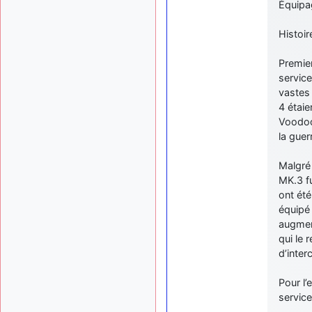
Équipag
Histoire
Premie
service
vastes 
4 étai
Voodoo 
la guer
Malgré 
MK.3 f
ont été
équipé
augment
qui le 
d’inter
Pour l’
servic