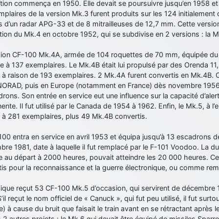
tion commença en 1950. Elle devait se poursuivre jusqu’en 1958 et
plaires de la version Mk.3 furent produits sur les 124 initialemen
 d’un radar APG-33 et de 8 mitrailleuses de 12,7 mm. Cette versio
ition du Mk.4 en octobre 1952, qui se subdivise en 2 versions : la 
sion CF-100 Mk.4A, armée de 104 roquettes de 70 mm, équipée du 
e à 137 exemplaires. Le Mk.4B était lui propulsé par des Orenda 11, 
 à raison de 193 exemplaires. 2 Mk.4A furent convertis en Mk.4B. 
 NORAD, puis en Europe (notamment en France) dès novembre 1956,
rons. Son entrée en service eut une influence sur la capacité d’aler
nte. Il fut utilisé par le Canada de 1954 à 1962. Enfin, le Mk.5, à l’
 à 281 exemplaires, plus 49 Mk.4B convertis.
00 entra en service en avril 1953 et équipa jusqu’à 13 escadrons de 
re 1981, date à laquelle il fut remplacé par le F-101 Voodoo. La duré
 au départ à 2000 heures, pouvait atteindre les 20 000 heures. Cer
is pour la reconnaissance et la guerre électronique, ou comme rem
gique reçut 53 CF-100 Mk.5 d’occasion, qui servirent de décembre
’il reçut le nom officiel de « Canuck », qui fut peu utilisé, il fut surto
) à cause du bruit que faisait le train avant en se rétractant après l
2 autres projets : le Mk.6 qui devait être équipé de missiles Sparro