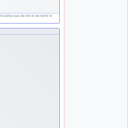
exemple ?
mahmoud
:
il y a 9 mois
oubliez pas de lire et de relire le
bonsoir, très instructif ce
site .mais nous aimerions
avoir les photo des anciens
appareils de l'armée de l'air
de la haute -volta
d9pouces
: Ça
il y a 10 mois
me casse quand même bien
les pieds, j’avoue
jericho
:
il y a 10 mois, 1 semaine
Pour moi tout est à nouveau
OK dirait-on… Merci à toi.
d9pouces
il y a 10 mois,
: En espérant
1 semaine
n’avoir coupé les
accessoires de personne au
passage !
d9pouces
il y a 10 mois,
: j'ai trouvé un
1 semaine
palliatif un peu violent, mais