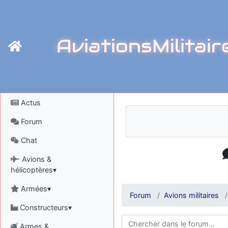
AviationsMilitair
Actus
Forum
Chat
Avions &
hélicoptères▾
Armées▾
Forum
Avions militaires
Constructeurs▾
Armes &