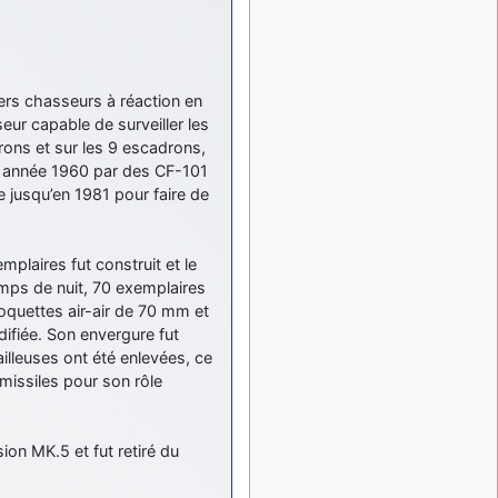
ça devrait aller un peu
mieux
d9pouces
il y a 10 mois,
: cette fois, c'est le
1 semaine
ers chasseurs à réaction en
Brésil et Singapour qui
ur capable de surveiller les
mettent le site par terre
rons et sur les 9 escadrons,
jericho
:
il y a 11 mois, 2 semaines
s année 1960 par des CF-101
Ah ben je peux te confirmer
e jusqu’en 1981 pour faire de
que j'étais resté dans le
filtre…
d9pouces
il y a 11 mois,
mplaires fut construit et le
: Désolé ! Mon
2 semaines
ps de nuit, 70 exemplaires
filtrage a été un peu trop
roquettes air-air de 70 mm et
violent manifestement
fiée. Son envergure fut
illeuses ont été enlevées, ce
tout voir
 missiles pour son rôle
on MK.5 et fut retiré du