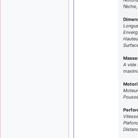
flèche,
Dimen
Longue
Enverg
Hauteu
Surface
Masse
A vide 
maxima
Motori
Moteur
Poussé
Perfo
Vitess
Plafon
Distanc