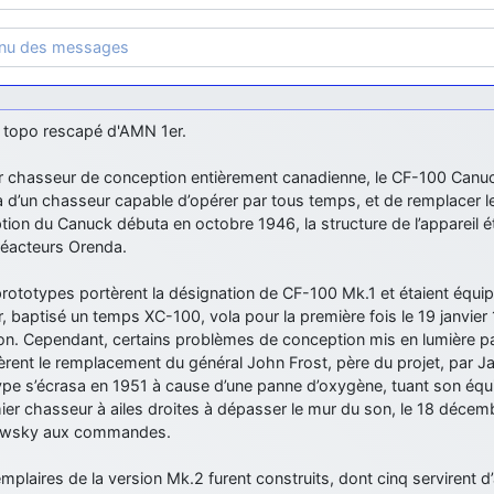
enu des messages
r topo rescapé d'AMN 1er.
 chasseur de conception entièrement canadienne, le CF-100 Canuck 
d’un chasseur capable d’opérer par tous temps, et de remplacer les
ion du Canuck débuta en octobre 1946, la structure de l’appareil 
réacteurs Orenda.
prototypes portèrent la désignation de CF-100 Mk.1 et étaient équi
, baptisé un temps XC-100, vola pour la première fois le 19 janvier 
on. Cependant, certains problèmes de conception mis en lumière par
èrent le remplacement du général John Frost, père du projet, par 
pe s’écrasa en 1951 à cause d’une panne d’oxygène, tuant son équip
ier chasseur à ailes droites à dépasser le mur du son, le 18 déce
owsky aux commandes.
mplaires de la version Mk.2 furent construits, dont cinq servirent d’