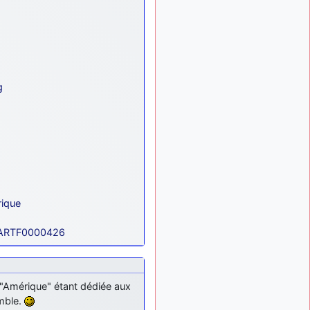
g
rique
1ARTF0000426
 "Amérique" étant dédiée aux
emble.