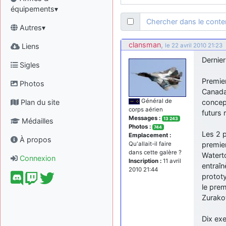
équipements▾
Chercher dans le cont
Autres▾
clansman
,
Liens
le 22 avril 2010 21:23
Dernie
Sigles
Premier
Photos
Canada 
Général de
Plan du site
concept
corps aérien
futurs 
Messages :
13 243
Médailles
Photos :
744
Les 2 
Emplacement :
À propos
premier
Qu'allait-il faire
dans cette galère ?
Watert
Connexion
Inscription :
11 avril
entraîn
2010 21:44
prototy
le prem
Zurak
Dix exe