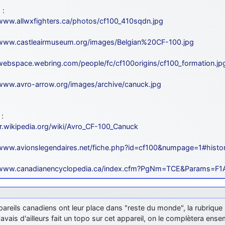
 :
/www.allwxfighters.ca/photos/cf100_410sqdn.jpg
/www.castleairmuseum.org/images/Belgian%20CF-100.jpg
/webspace.webring.com/people/fc/cf100origins/cf100_formation.jp
/www.avro-arrow.org/images/archive/canuck.jpg
 :
/fr.wikipedia.org/wiki/Avro_CF-100_Canuck
/www.avionslegendaires.net/fiche.php?id=cf100&numpage=1#histo
/www.canadianencyclopedia.ca/index.cfm?PgNm=TCE&Params=F
areils canadiens ont leur place dans "reste du monde", la rubrique
avais d'ailleurs fait un topo sur cet appareil, on le complètera ens