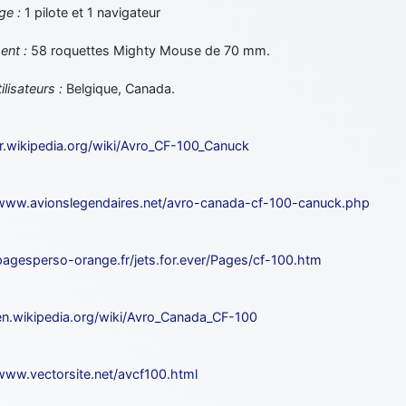
ge :
1 pilote et 1 navigateur
ent :
58 roquettes Mighty Mouse de 70 mm.
ilisateurs :
Belgique, Canada.
/fr.wikipedia.org/wiki/Avro_CF-100_Canuck
/www.avionslegendaires.net/avro-canada-cf-100-canuck.php
/pagesperso-orange.fr/jets.for.ever/Pages/cf-100.htm
/en.wikipedia.org/wiki/Avro_Canada_CF-100
/www.vectorsite.net/avcf100.html