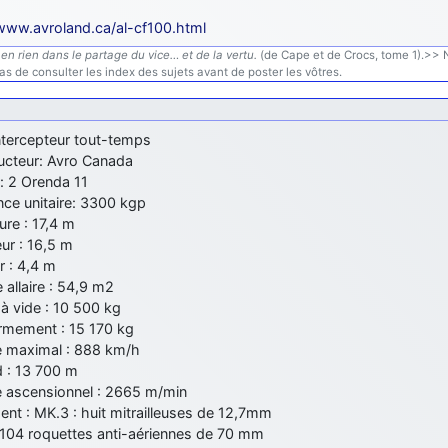
/www.avroland.ca/al-cf100.html
en rien dans le partage du vice… et de la vertu.
(de Cape et de Crocs, tome 1).>> N'
s de consulter les index des sujets avant de poster les vôtres.
Intercepteur tout-temps
ucteur: Avro Canada
: 2 Orenda 11
nce unitaire: 3300 kgp
re : 17,4 m
ur : 16,5 m
r : 4,4 m
 allaire : 54,9 m2
à vide : 10 500 kg
rmement : 15 170 kg
e maximal : 888 km/h
d : 13 700 m
e ascensionnel : 2665 m/min
nt : MK.3 : huit mitrailleuses de 12,7mm
 104 roquettes anti-aériennes de 70 mm