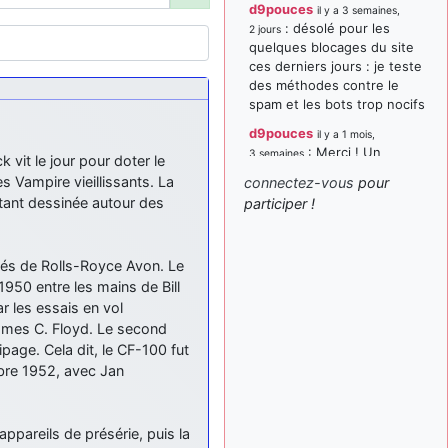
d9pouces
il y a 3 semaines,
: désolé pour les
2 jours
quelques blocages du site
ces derniers jours : je teste
des méthodes contre le
spam et les bots trop nocifs
d9pouces
il y a 1 mois,
: Merci ! Un
3 semaines
vit le jour pour doter le
souvenir de la Ferté-Alais !
 Vampire vieillissants. La
connectez-vous
pour
paxwax
:
étant dessinée autour des
participer !
il y a 1 mois, 3 semaines
Super, la nouvelle bannière
d9pouces
il y a 2 mois,
pés de Rolls-Royce Avon. Le
: je suis un
1 semaine
avion@,._,+ > lesquels ? je
1950 entre les mains de Bill
ne suis pas sûr de
 les essais en vol
comprendre
James C. Floyd. Le second
age. Cela dit, le CF-100 fut
d9pouces
il y a 2 mois,
mbre 1952, avec Jan
: ouakamois > si tu
1 semaine
parles du sujet sur l'Armée
de l'Air, bien sûr que oui !
appareils de présérie, puis la
je suis un avion@,._,+
il y a