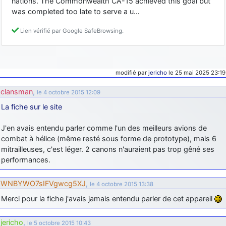
nations. The Commonwealth CA-15 achieved this goal but
was completed too late to serve a u…
Lien vérifié par Google SafeBrowsing.
modifié par
jericho
le 25 mai 2025 23:19
clansman
,
le 4 octobre 2015 12:09
La fiche sur le site
J'en avais entendu parler comme l'un des meilleurs avions de
combat à hélice (même resté sous forme de prototype), mais 6
mitrailleuses, c'est léger. 2 canons n'auraient pas trop gêné ses
performances.
WNBYWO7sIFVgwcg5XJ
,
le 4 octobre 2015 13:38
Merci pour la fiche j'avais jamais entendu parler de cet appareil
jericho
,
le 5 octobre 2015 10:43