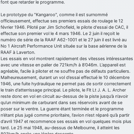
font que retarder le programme.
Le prototype du "Kangaroo", comme il est surnommé
officieusement, effectue ses premiers essais de roulage le 12
février 1946. Piloté par Jim Schofield, le pilote d'essai de CAC, il
effectue son premier vol le 4 mars 1946. Le 2 juin il reçoit le
numéro de série de la RAAF A62-1001 et le 27 juin il est livré au
No 1 Aircraft Performance Unit située sur la base aérienne de la
RAAF à Laverton.
Les essais en vol montrent rapidement des vitesses intéressantes
avec une vitesse en palier de 721km/h à 8’046m. L’appareil est
agréable, facile à piloter et ne souffre pas de défauts particuliers.
Malheureusement, durant un vol d’essai effectué le 10 décembre
1946, une fuite hydraulique ne permet pas de sortir correctement
le train d’atterrissage principal. Le pilote, le Flt Lt J. A. L. Archer
reste donc en vol en circuit au-dessus de la piste jusqu’à n’avoir
qu’un minimum de carburant dans ses réservoirs avant de se
poser sur le ventre. La guerre étant terminée et le programme
n’étant plus jugé comme prioritaire, l’avion n’est réparé qu’à partir
d’avril 1947 et recommence ses essais en vol quelques mois plus
tard. Le 25 mai 1948, au-dessus de Melbourne, il atteint les
803km/h après une légère descente.