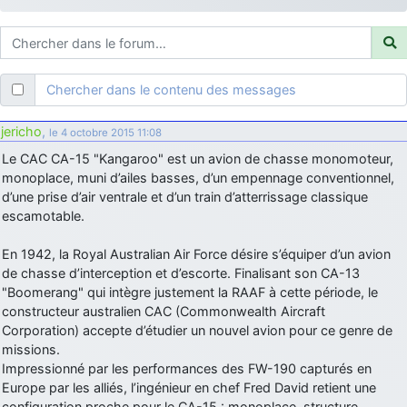
d9pouces
: ouakamois > si tu parles du sujet sur l'Armée de l'Air,
bien sûr que oui !
je suis un avion@,._,+
: Bonjour je viens d'arriver il y a quelques
moi et quelques avions n'ont pas les mêmes noms qu'aujourd'hui
Chercher dans le contenu des messages
ouakamois
: Bonjourà toutes et à tous.en espérantque ces
quelques images du Pays Basque vous auront plu ; Agur…
jericho
,
le 4 octobre 2015 11:08
d9pouces
: Je me rattraperai à la Ferté samedi
Le CAC CA-15 "Kangaroo" est un avion de chasse monomoteur,
d9pouces
monoplace, muni d’ailes basses, d’un empennage conventionnel,
: Malheureusement non
un peu trop loin pour moi !
d’une prise d’air ventrale et d’un train d’atterrissage classique
fox_50
: Bonjour, certains parmis vous étaient-ils présent au
escamotable.
meeting de Lann Bihoué de 2026 ?
cachée dans les pins
: Coucou et excellente année 2026 à tous et
En 1942, la Royal Australian Air Force désire s’équiper d’un avion
au site!
de chasse d’interception et d’escorte. Finalisant son CA-13
"Boomerang" qui intègre justement la RAAF à cette période, le
jericho
: Bonne année et tous mes meilleurs voeux à tous pour
constructeur australien CAC (Commonwealth Aircraft
2026 !
Corporation) accepte d’étudier un nouvel avion pour ce genre de
little boy
: je vous souhaite un bon réveillon pour cette nouvelle
missions.
année!
Impressionné par les performances des FW-190 capturés en
jericho
Europe par les alliés, l’ingénieur en chef Fred David retient une
: Merci D9pouces, à mon tour de souhaiter un Joyeux Noël
et de bonnes fêtes de fin d'année.
configuration proche pour le CA-15 : monoplace, structure