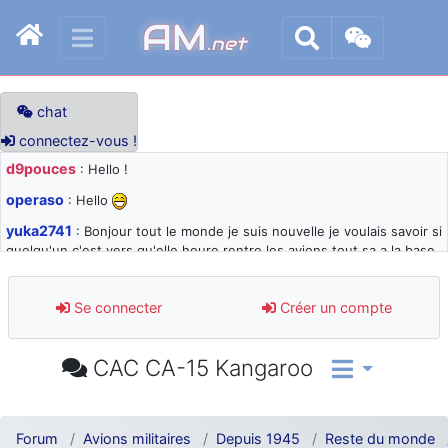
AM
.net
chat
connectez-vous !
d9pouces
: Hello !
operaso
: Hello
yuka2741
: Bonjour tout le monde je suis nouvelle je voulais savoir si
quelqu'un c'est vers qu'elle heure rentre les avions tout sa a la base
105 svp
d9pouces
: désolé pour les quelques blocages du site ces derniers
Se connecter
Créer un compte
jours : je teste des méthodes contre le spam et les bots trop nocifs
d9pouces
: Merci ! Un souvenir de la Ferté-Alais !
CAC CA-15 Kangaroo
paxwax
: Super, la nouvelle bannière
d9pouces
: je suis un avion@,._,+ > lesquels ? je ne suis pas sûr de
comprendre
Forum
Avions militaires
Depuis 1945
Reste du monde