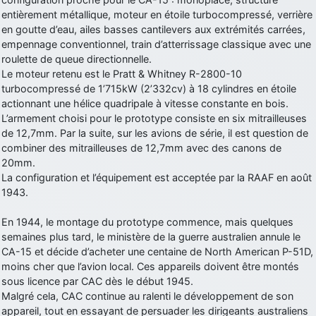
entièrement métallique, moteur en étoile turbocompressé, verrière
d9pouces
: Joyeux Noël à tous !
en goutte d’eau, ailes basses cantilevers aux extrémités carrées,
d9pouces
: mais tu peux tenter l'un des rares lycées militaires
empennage conventionnel, train d’atterrissage classique avec une
comme le Prytanée dans la Sarthe, ça ne peut pas faire de mal !
roulette de queue directionnelle.
Le moteur retenu est le Pratt & Whitney R-2800-10
d9pouces
: C'est plutôt après le lycée, voire après une prépa
turbocompressé de 1’715kW (2’332cv) à 18 cylindres en étoile
scientifique, tu as donc encore un peu de temps devant toi
actionnant une hélice quadripale à vitesse constante en bois.
yaellerigolow
: bonjour a tous je suis un élève de première
L’armement choisi pour le prototype consiste en six mitrailleuses
passionnée par l'aviation militaire , pourrais je savoir que faire après
de 12,7mm. Par la suite, sur les avions de série, il est question de
le lycée pour s'orienter et pouvoir devenir officier de l'armée de l'air?
combiner des mitrailleuses de 12,7mm avec des canons de
d9pouces
: lesquels, par exemple ?
20mm.
La configuration et l’équipement est acceptée par la RAAF en août
mahmoud
: bonsoir, très instructif ce site .mais nous aimerions avoir
1943.
les photo des anciens appareils de l'armée de l'air de la haute -volta
d9pouces
: Ça me casse quand même bien les pieds, j’avoue
En 1944, le montage du prototype commence, mais quelques
semaines plus tard, le ministère de la guerre australien annule le
jericho
: Pour moi tout est à nouveau OK dirait-on… Merci à toi.
CA-15 et décide d’acheter une centaine de North American P-51D,
d9pouces
: En espérant n’avoir coupé les accessoires de personne
moins cher que l’avion local. Ces appareils doivent être montés
au passage !
sous licence par CAC dès le début 1945.
Malgré cela, CAC continue au ralenti le développement de son
d9pouces
: j'ai trouvé un palliatif un peu violent, mais ça devrait aller
appareil, tout en essayant de persuader les dirigeants australiens
un peu mieux