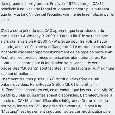
de reprendre le programme. En février 1945, le projet CA-15
d9pouces
: cette fois, c'est le Brésil et Singapour qui mettent le site
bénéficie à nouveau de l’appui du gouvernement : plus puissant
par terre
que le "Mustang", il devrait l’épauler, voir même le remplacer par la
jericho
: Ah ben je peux te confirmer que j'étais resté dans le filtre…
suite.
C’est à cette période que CAC apprend que la production du
d9pouces
: Désolé ! Mon filtrage a été un peu trop violent
moteur Pratt & Whitney R-2800-10 prend fin. Elle se renseigne
manifestement
alors sur la version R-2800-57W prévue pour les vols à haute
tout voir
altitude, afin d’en équiper ses "Kangaroo". Le motoriste se déclare
incapable d’assurer l’approvisionnement de ce type de moteur en
Australie, les forces armées américaines étant prioritaires. Par
contre, les accords sur la fabrication sous licence de certaines
pièces des "Mustang" sont facilités, afin de favoriser au maximum
leur construction…
Cherchant d’autres pistes, CAC reçoit du ministère de l’air
britannique deux Rolls-Royce Griffon Mk 61 en prêt, afin
d’effectuer les essais en vol, en attendant que les versions Mk120
ou Mk125 plus puissantes soient disponibles. L’architecture de la
cellule du CA-15 est modifiée afin d’intégrer ce Griffon muni de
douze cylindres en "V". Une prise d’air ventrale, un peu à la
"Mustang", est également rajoutée. Toutes ces modifications ne