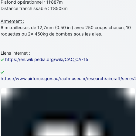
Plafond opérationnel : 11’887m
Distance franchissable : 1’850km
Armement :
6 mitrailleuses de 12,7mm (0.50 in.) avec 250 coups chacun, 10
roquettes ou 2x 450kg de bombes sous les ailes.
Liens internet :
https://en.wikipedia.org/wiki/CAC_CA-15
https://www.airforce.gov.au/raafmuseum/research/aircraft/serie