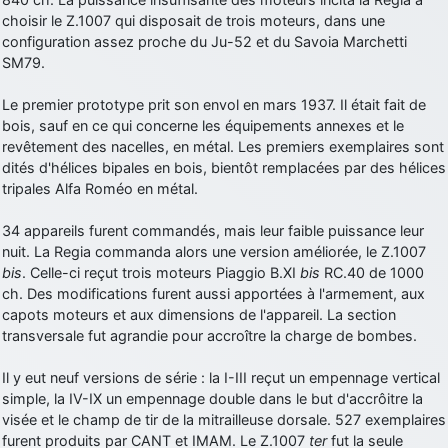
choisir le Z.1007 qui disposait de trois moteurs, dans une
d9pouces
: Joyeux Noël à tous !
configuration assez proche du Ju-52 et du Savoia Marchetti
d9pouces
: mais tu peux tenter l'un des rares lycées militaires
SM79.
comme le Prytanée dans la Sarthe, ça ne peut pas faire de mal !
Le premier prototype prit son envol en mars 1937. Il était fait de
d9pouces
: C'est plutôt après le lycée, voire après une prépa
bois, sauf en ce qui concerne les équipements annexes et le
scientifique, tu as donc encore un peu de temps devant toi
revêtement des nacelles, en métal. Les premiers exemplaires sont
yaellerigolow
: bonjour a tous je suis un élève de première
dités d'hélices bipales en bois, bientôt remplacées par des hélices
passionnée par l'aviation militaire , pourrais je savoir que faire après
tripales Alfa Roméo en métal.
le lycée pour s'orienter et pouvoir devenir officier de l'armée de l'air?
d9pouces
: lesquels, par exemple ?
34 appareils furent commandés, mais leur faible puissance leur
nuit. La Regia commanda alors une version améliorée, le Z.1007
mahmoud
: bonsoir, très instructif ce site .mais nous aimerions avoir
bis
. Celle-ci reçut trois moteurs Piaggio B.XI
bis
RC.40 de 1000
les photo des anciens appareils de l'armée de l'air de la haute -volta
ch. Des modifications furent aussi apportées à l'armement, aux
d9pouces
: Ça me casse quand même bien les pieds, j’avoue
capots moteurs et aux dimensions de l'appareil. La section
transversale fut agrandie pour accroître la charge de bombes.
jericho
: Pour moi tout est à nouveau OK dirait-on… Merci à toi.
d9pouces
: En espérant n’avoir coupé les accessoires de personne
Il y eut neuf versions de série : la I-III reçut un empennage vertical
au passage !
simple, la IV-IX un empennage double dans le but d'accrôitre la
visée et le champ de tir de la mitrailleuse dorsale. 527 exemplaires
d9pouces
: j'ai trouvé un palliatif un peu violent, mais ça devrait aller
furent produits par CANT et IMAM. Le Z.1007
ter
fut la seule
un peu mieux