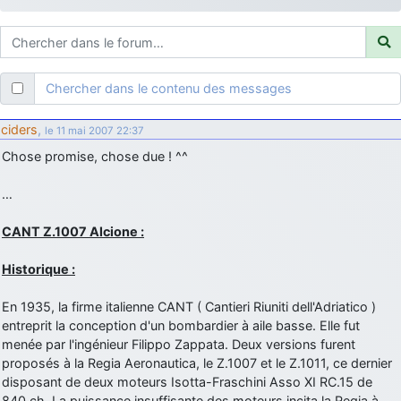
d9pouces
: ouakamois > si tu parles du sujet sur l'Armée de l'Air,
bien sûr que oui !
je suis un avion@,._,+
: Bonjour je viens d'arriver il y a quelques
moi et quelques avions n'ont pas les mêmes noms qu'aujourd'hui
Chercher dans le contenu des messages
ouakamois
: Bonjourà toutes et à tous.en espérantque ces
quelques images du Pays Basque vous auront plu ; Agur…
ciders
,
le 11 mai 2007 22:37
d9pouces
: Je me rattraperai à la Ferté samedi
Chose promise, chose due ! ^^
d9pouces
: Malheureusement non
un peu trop loin pour moi !
…
fox_50
: Bonjour, certains parmis vous étaient-ils présent au
meeting de Lann Bihoué de 2026 ?
CANT Z.1007 Alcione :
cachée dans les pins
: Coucou et excellente année 2026 à tous et
au site!
Historique :
jericho
: Bonne année et tous mes meilleurs voeux à tous pour
En 1935, la firme italienne CANT ( Cantieri Riuniti dell'Adriatico )
2026 !
entreprit la conception d'un bombardier à aile basse. Elle fut
little boy
: je vous souhaite un bon réveillon pour cette nouvelle
menée par l'ingénieur Filippo Zappata. Deux versions furent
année!
proposés à la Regia Aeronautica, le Z.1007 et le Z.1011, ce dernier
jericho
disposant de deux moteurs Isotta-Fraschini Asso XI RC.15 de
: Merci D9pouces, à mon tour de souhaiter un Joyeux Noël
et de bonnes fêtes de fin d'année.
840 ch. La puissance insuffisante des moteurs incita la Regia à