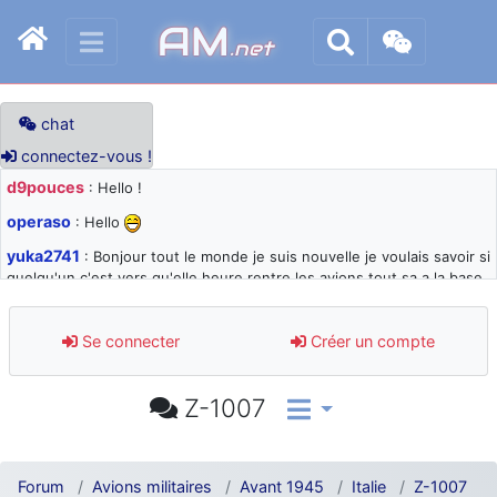
AM
.net
chat
connectez-vous !
d9pouces
: Hello !
operaso
: Hello
yuka2741
: Bonjour tout le monde je suis nouvelle je voulais savoir si
quelqu'un c'est vers qu'elle heure rentre les avions tout sa a la base
105 svp
d9pouces
: désolé pour les quelques blocages du site ces derniers
Se connecter
Créer un compte
jours : je teste des méthodes contre le spam et les bots trop nocifs
d9pouces
: Merci ! Un souvenir de la Ferté-Alais !
Z-1007
paxwax
: Super, la nouvelle bannière
d9pouces
: je suis un avion@,._,+ > lesquels ? je ne suis pas sûr de
comprendre
Forum
Avions militaires
Avant 1945
Italie
Z-1007