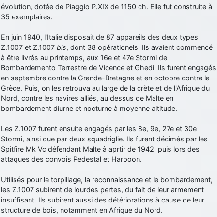
évolution, dotée de Piaggio P.XIX de 1150 ch. Elle fut construite à
d9pouces
: cette fois, c'est le Brésil et Singapour qui mettent le site
35 exemplaires.
par terre
jericho
: Ah ben je peux te confirmer que j'étais resté dans le filtre…
En juin 1940, l'Italie disposait de 87 appareils des deux types
Z.1007 et Z.1007
bis
, dont 38 opérationels. Ils avaient commencé
à être livrés au printemps, aux 16e et 47e Stormi de
d9pouces
: Désolé ! Mon filtrage a été un peu trop violent
Bombardemento Terrestre de Vicence et Ghedi. Ils furent engagés
manifestement
en septembre contre la Grande-Bretagne et en octobre contre la
tout voir
Grèce. Puis, on les retrouva au large de la crète et de l'Afrique du
Nord, contre les navires alliés, au dessus de Malte en
bombardement diurne et nocturne à moyenne altitude.
Les Z.1007 furent ensuite engagés par les 8e, 9e, 27e et 30e
Stormi, ainsi que par deux squadriglie. Ils furent décimés par les
Spitfire Mk Vc défendant Malte à aprtir de 1942, puis lors des
attaques des convois Pedestal et Harpoon.
Utilisés pour le torpillage, la reconnaissance et le bombardement,
les Z.1007 subirent de lourdes pertes, du fait de leur armement
insuffisant. Ils subirent aussi des détériorations à cause de leur
structure de bois, notamment en Afrique du Nord.