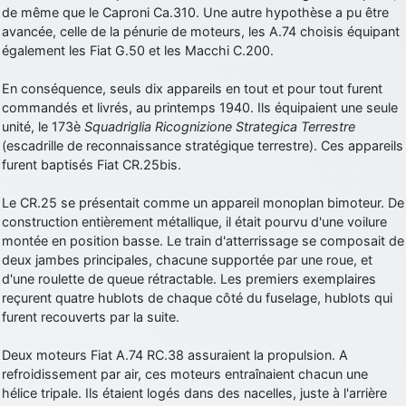
de même que le Caproni Ca.310. Une autre hypothèse a pu être
d9pouces
: cette fois, c'est le Brésil et Singapour qui mettent le site
avancée, celle de la pénurie de moteurs, les A.74 choisis équipant
par terre
également les Fiat G.50 et les Macchi C.200.
jericho
: Ah ben je peux te confirmer que j'étais resté dans le filtre…
En conséquence, seuls dix appareils en tout et pour tout furent
commandés et livrés, au printemps 1940. Ils équipaient une seule
d9pouces
: Désolé ! Mon filtrage a été un peu trop violent
unité, le 173è
Squadriglia Ricognizione Strategica Terrestre
manifestement
(escadrille de reconnaissance stratégique terrestre). Ces appareils
tout voir
furent baptisés Fiat CR.25bis.
Le CR.25 se présentait comme un appareil monoplan bimoteur. De
construction entièrement métallique, il était pourvu d'une voilure
montée en position basse. Le train d'atterrissage se composait de
deux jambes principales, chacune supportée par une roue, et
d'une roulette de queue rétractable. Les premiers exemplaires
reçurent quatre hublots de chaque côté du fuselage, hublots qui
furent recouverts par la suite.
Deux moteurs Fiat A.74 RC.38 assuraient la propulsion. A
refroidissement par air, ces moteurs entraînaient chacun une
hélice tripale. Ils étaient logés dans des nacelles, juste à l'arrière