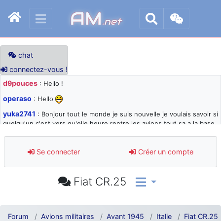
AM
.net
chat
connectez-vous !
d9pouces
: Hello !
operaso
: Hello
yuka2741
: Bonjour tout le monde je suis nouvelle je voulais savoir si
quelqu'un c'est vers qu'elle heure rentre les avions tout sa a la base
105 svp
d9pouces
: désolé pour les quelques blocages du site ces derniers
Se connecter
Créer un compte
jours : je teste des méthodes contre le spam et les bots trop nocifs
d9pouces
: Merci ! Un souvenir de la Ferté-Alais !
Fiat CR.25
paxwax
: Super, la nouvelle bannière
d9pouces
: je suis un avion@,._,+ > lesquels ? je ne suis pas sûr de
comprendre
Forum
Avions militaires
Avant 1945
Italie
Fiat CR.25