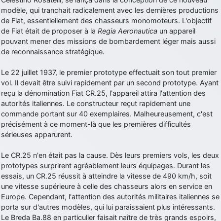
modèle, qui tranchait radicalement avec les dernières productions
d9pouces
: Joyeux Noël à tous !
de Fiat, essentiellement des chasseurs monomoteurs. L'objectif
d9pouces
: mais tu peux tenter l'un des rares lycées militaires
de Fiat était de proposer à la
Regia Aeronautica
un appareil
comme le Prytanée dans la Sarthe, ça ne peut pas faire de mal !
pouvant mener des missions de bombardement léger mais aussi
de reconnaissance stratégique.
d9pouces
: C'est plutôt après le lycée, voire après une prépa
scientifique, tu as donc encore un peu de temps devant toi
Le 22 juillet 1937, le premier prototype effectuait son tout premier
yaellerigolow
: bonjour a tous je suis un élève de première
vol. Il devait être suivi rapidement par un second prototype. Ayant
passionnée par l'aviation militaire , pourrais je savoir que faire après
reçu la dénomination Fiat CR.25, l'appareil attira l'attention des
le lycée pour s'orienter et pouvoir devenir officier de l'armée de l'air?
autorités italiennes. Le constructeur reçut rapidement une
d9pouces
: lesquels, par exemple ?
commande portant sur 40 exemplaires. Malheureusement, c'est
précisément à ce moment-là que les premières difficultés
mahmoud
: bonsoir, très instructif ce site .mais nous aimerions avoir
sérieuses apparurent.
les photo des anciens appareils de l'armée de l'air de la haute -volta
d9pouces
: Ça me casse quand même bien les pieds, j’avoue
Le CR.25 n'en était pas la cause. Dès leurs premiers vols, les deux
prototypes surprirent agréablement leurs équipages. Durant les
jericho
: Pour moi tout est à nouveau OK dirait-on… Merci à toi.
essais, un CR.25 réussit à atteindre la vitesse de 490 km/h, soit
d9pouces
: En espérant n’avoir coupé les accessoires de personne
une vitesse supérieure à celle des chasseurs alors en service en
au passage !
Europe. Cependant, l'attention des autorités militaires italiennes se
porta sur d'autres modèles, qui lui paraissaient plus intéressants.
d9pouces
: j'ai trouvé un palliatif un peu violent, mais ça devrait aller
Le Breda Ba.88 en particulier faisait naître de très grands espoirs,
un peu mieux