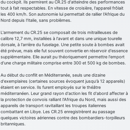
du cockpit. Ils permirent au CR.25 d'atteindre des performances
tout à fait respectables. En vitesse de croisière, l'appareil frôlait
les 400 km/h. Son autonomie lui permettait de rallier l'Afrique du
Nord depuis l'Italie, sans problèmes.
L'armement du CR.25 se composait de trois mitrailleuses de
calibre 12,7 mm, installées à l'avant et dans une unique tourelle
dorsale, à l'arrière du fuselage. Une petite soute à bombes avait
été prévue, mais elle fut souvent convertie en réservoir d'essence
supplémentaire. Elle aurait pu théoriquement permettre l'emport
d'une charge militaire comprise entre 300 et 500 kg de bombes.
Au début du conflit en Méditerranée, seuls une dizaine
d'exemplaires (certaines sources évoquent jusqu'à 12 appareils)
étaient en service. Ils furent employés sur le théâtre
méditerranéen. Leur grand rayon d'action les fit d'abord affecter à
la protection de convois ralliant l'Afrique du Nord, mais aussi des
appareils de transport ravitaillant les troupes italiennes
combattant en Libye. Les CR.25 enregistrèrent au passage
quelques victoires aériennes contre des bombardiers-torpilleurs
britanniques.