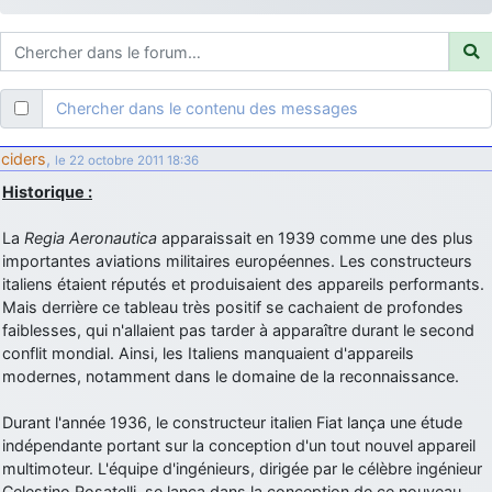
d9pouces
: ouakamois > si tu parles du sujet sur l'Armée de l'Air,
bien sûr que oui !
je suis un avion@,._,+
: Bonjour je viens d'arriver il y a quelques
moi et quelques avions n'ont pas les mêmes noms qu'aujourd'hui
Chercher dans le contenu des messages
ouakamois
: Bonjourà toutes et à tous.en espérantque ces
quelques images du Pays Basque vous auront plu ; Agur…
ciders
,
le 22 octobre 2011 18:36
d9pouces
: Je me rattraperai à la Ferté samedi
Historique :
d9pouces
: Malheureusement non
un peu trop loin pour moi !
La
Regia Aeronautica
apparaissait en 1939 comme une des plus
fox_50
: Bonjour, certains parmis vous étaient-ils présent au
importantes aviations militaires européennes. Les constructeurs
meeting de Lann Bihoué de 2026 ?
italiens étaient réputés et produisaient des appareils performants.
cachée dans les pins
: Coucou et excellente année 2026 à tous et
Mais derrière ce tableau très positif se cachaient de profondes
au site!
faiblesses, qui n'allaient pas tarder à apparaître durant le second
conflit mondial. Ainsi, les Italiens manquaient d'appareils
jericho
: Bonne année et tous mes meilleurs voeux à tous pour
modernes, notamment dans le domaine de la reconnaissance.
2026 !
little boy
: je vous souhaite un bon réveillon pour cette nouvelle
Durant l'année 1936, le constructeur italien Fiat lança une étude
année!
indépendante portant sur la conception d'un tout nouvel appareil
jericho
multimoteur. L'équipe d'ingénieurs, dirigée par le célèbre ingénieur
: Merci D9pouces, à mon tour de souhaiter un Joyeux Noël
et de bonnes fêtes de fin d'année.
Celestino Rosatelli, se lança dans la conception de ce nouveau