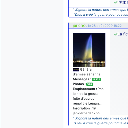
http
" J’ignore la nature des armes que l
"Dieu a créé la guerre pour que le
jericho
,
le 28 août 2020 16:22
La fic
Général
d'armée aérienne
Messages :
17 157
Photos :
378
Emplacement :
Pas
loin de la grosse
fuite d'eau qui
remplit le Léman...
Inscription :
19
janvier 2011 12:29
" J’ignore la nature des armes que l
"Dieu a créé la guerre pour que le