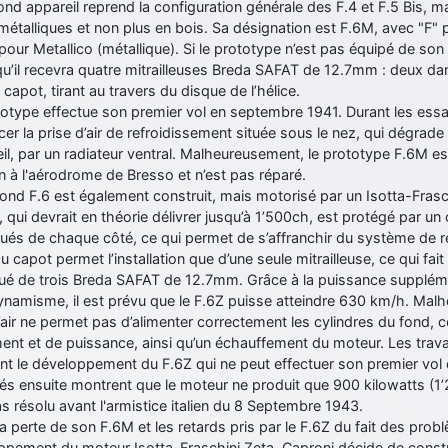
nd appareil reprend la configuration générale des F.4 et F.5 Bis, m
 métalliques et non plus en bois. Sa désignation est F.6M, avec "F"
pour Metallico (métallique). Si le prototype n’est pas équipé de son 
u’il recevra quatre mitrailleuses Breda SAFAT de 12.7mm : deux dan
 capot, tirant au travers du disque de l’hélice.
otype effectue son premier vol en septembre 1941. Durant les essais
er la prise d’air de refroidissement située sous le nez, qui dégrad
eil, par un radiateur ventral. Malheureusement, le prototype F.6M 
on à l'aérodrome de Bresso et n’est pas réparé.
ond F.6 est également construit, mais motorisé par un Isotta-Fras
 qui devrait en théorie délivrer jusqu’à 1’500ch, est protégé par un
itués de chaque côté, ce qui permet de s’affranchir du système de r
 capot permet l’installation que d’une seule mitrailleuse, ce qui fa
ué de trois Breda SAFAT de 12.7mm. Grâce à la puissance supplémen
ynamisme, il est prévu que le F.6Z puisse atteindre 630 km/h. Malh
’air ne permet pas d’alimenter correctement les cylindres du fond, c
ent et de puissance, ainsi qu’un échauffement du moteur. Les trava
nt le développement du F.6Z qui ne peut effectuer son premier vol
és ensuite montrent que le moteur ne produit que 900 kilowatts (1
s résolu avant l'armistice italien du 8 Septembre 1943.
a perte de son F.6M et les retards pris par le F.6Z du fait des prob
ppement du moteur Isotta-Fraschini Zeta, Caproni décide de constru