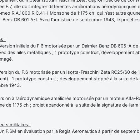
e F.7, elle doit intégrer différentes améliorations aérodynamiques 
meo R.A.1000 R.C.41-I Monsone de 1’175 ch, qui n’est autre qu’une
-Benz DB 601 A-I. Avec l’armistice de septembre 1943, le projet e
s :
Version initiale du F.6 motorisée par un Daimler-Benz DB 605-A de 
vec des ailes métalliques ; 1 prototype construit, développement a
magé.
Version du F.6 motorisée par un Isotta-Fraschini Zeta RC25/60 de 
ent) ; 1 prototype construit ; développement stoppé à la suite de la
bre 1943.
Version à l’aérodynamique améliorée motorisée par un moteur Alfa-
 de 1175 ch ; projet abandonné à la suite de la signature de l’ar
eurs militaires :
: Un F.6M en évaluation par la Regia Aeronautica à partir de septemb