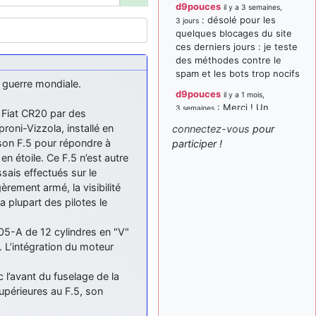
d9pouces
il y a 3 semaines,
: désolé pour les
3 jours
quelques blocages du site
ces derniers jours : je teste
des méthodes contre le
spam et les bots trop nocifs
 guerre mondiale.
d9pouces
il y a 1 mois,
: Merci ! Un
3 semaines
s Fiat CR20 par des
souvenir de la Ferté-Alais !
roni-Vizzola, installé en
connectez-vous
pour
paxwax
:
son F.5 pour répondre à
participer !
il y a 1 mois, 3 semaines
Super, la nouvelle bannière
en étoile. Ce F.5 n’est autre
ssais effectués sur le
d9pouces
il y a 2 mois,
rement armé, la visibilité
: je suis un
1 semaine
avion@,._,+ > lesquels ? je
la plupart des pilotes le
ne suis pas sûr de
comprendre
05-A de 12 cylindres en "V"
. L’intégration du moteur
d9pouces
il y a 2 mois,
: ouakamois > si tu
1 semaine
parles du sujet sur l'Armée
 l’avant du fuselage de la
de l'Air, bien sûr que oui !
upérieures au F.5, son
je suis un avion@,._,+
il y a