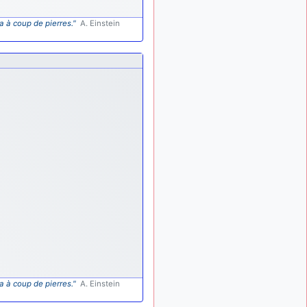
exemple ?
a à coup de pierres."
A. Einstein
mahmoud
:
il y a 9 mois
bonsoir, très instructif ce
site .mais nous aimerions
avoir les photo des anciens
appareils de l'armée de l'air
de la haute -volta
d9pouces
: Ça
il y a 10 mois
me casse quand même bien
les pieds, j’avoue
jericho
:
il y a 10 mois, 1 semaine
Pour moi tout est à nouveau
OK dirait-on… Merci à toi.
d9pouces
il y a 10 mois,
: En espérant
1 semaine
n’avoir coupé les
accessoires de personne au
passage !
d9pouces
il y a 10 mois,
a à coup de pierres."
A. Einstein
: j'ai trouvé un
1 semaine
palliatif un peu violent, mais