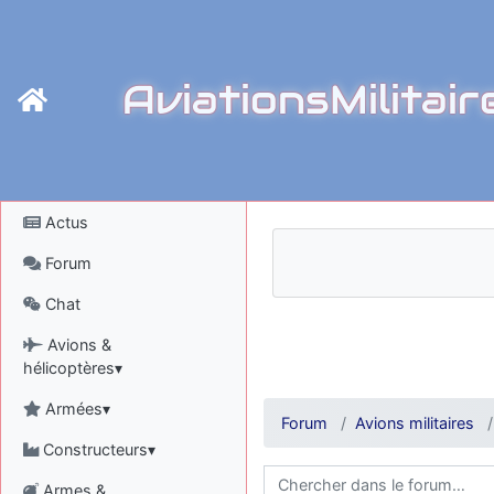
AviationsMilitair
Actus
Forum
Chat
Avions &
hélicoptères▾
Armées▾
Forum
Avions militaires
Constructeurs▾
Armes &