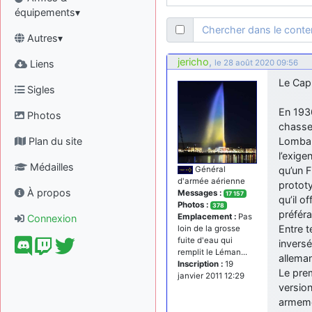
équipements▾
Chercher dans le cont
Autres▾
jericho
,
Liens
le 28 août 2020 09:56
Le Capr
Sigles
En 1936
Photos
chasseu
Plan du site
Lombar
l’exige
Médailles
qu’un F
Général
d'armée aérienne
prototy
À propos
Messages :
17 157
qu’il o
Photos :
378
préfér
Emplacement :
Pas
Connexion
Entre t
loin de la grosse
fuite d'eau qui
inversé
remplit le Léman...
alleman
Inscription :
19
Le prem
janvier 2011 12:29
version
armeme