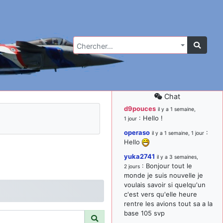
Chercher…
Chat
d9pouces
il y a 1 semaine,
: Hello !
1 jour
operaso
:
il y a 1 semaine, 1 jour
Hello
yuka2741
il y a 3 semaines,
: Bonjour tout le
2 jours
monde je suis nouvelle je
voulais savoir si quelqu'un
c'est vers qu'elle heure
rentre les avions tout sa a la
base 105 svp