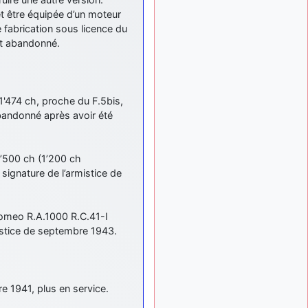
meeting de Lann Bihoué de
2026 ?
et être équipée d’un moteur
 fabrication sous licence du
cachée dans les pins
il y a
st abandonné.
: Coucou et
6 mois, 3 semaines
excellente année 2026 à
tous et au site!
jericho
: Bonne
il y a 7 mois
1'474 ch, proche du F.5bis,
année et tous mes meilleurs
bandonné après avoir été
voeux à tous pour 2026 !
little boy
: je vous
il y a 7 mois
souhaite un bon réveillon
1’500 ch (1’200 ch
pour cette nouvelle année!
 signature de l’armistice de
jericho
:
il y a 7 mois, 1 semaine
Merci D9pouces, à mon tour
de souhaiter un Joyeux
Romeo R.A.1000 R.C.41-I
Noël et de bonnes fêtes de
mistice de septembre 1943.
fin d'année.
d9pouces
il y a 7 mois,
: Joyeux Noël à
1 semaine
tous !
re 1941, plus en service.
d9pouces
: mais
il y a 8 mois