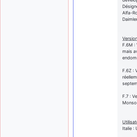
Désigné
Alfa-Ro
Daimler
Version
F.6M : 
mais a
endom
F.6Z : 
réellem
septem
F.7 : 
Monsone
Utilisat
Italie 