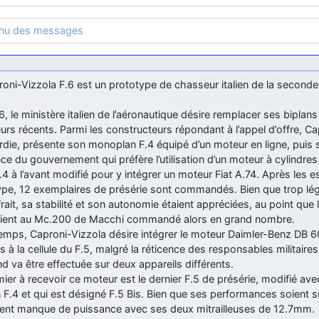
enu des messages
oni-Vizzola F.6 est un prototype de chasseur italien de la seconde
, le ministère italien de l’aéronautique désire remplacer ses biplan
rs récents. Parmi les constructeurs répondant à l’appel d’offre, Cap
die, présente son monoplan F.4 équipé d’un moteur en ligne, puis 
nce du gouvernement qui préfère l’utilisation d’un moteur à cylindres 
.4 à l’avant modifié pour y intégrer un moteur Fiat A.74. Après les e
pe, 12 exemplaires de présérie sont commandés. Bien que trop légè
ffrait, sa stabilité et son autonomie étaient appréciées, au point que 
aient au Mc.200 de Macchi commandé alors en grand nombre.
emps, Caproni-Vizzola désire intégrer le moteur Daimler-Benz DB 6
s à la cellule du F.5, malgré la réticence des responsables militaires
d va être effectuée sur deux appareils différents.
ier à recevoir ce moteur est le dernier F.5 de présérie, modifié avec
 F.4 et qui est désigné F.5 Bis. Bien que ses performances soient s
nt manque de puissance avec ses deux mitrailleuses de 12.7mm.