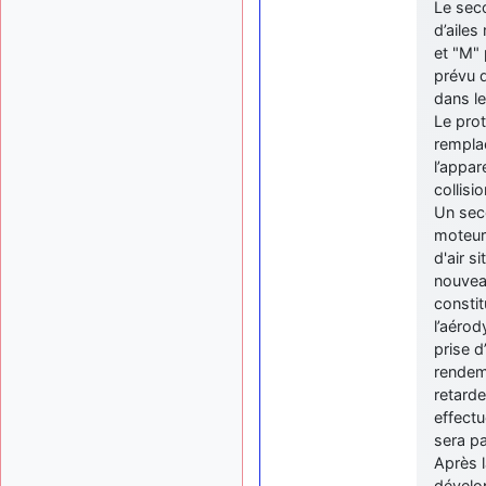
Le seco
d’ailes
et "M" 
prévu q
dans le
Le prot
remplac
l’appar
collisi
Un sec
moteur,
d'air s
nouveau
constit
l’aérod
prise d
rendem
retarde
effectu
sera pa
Après l
dévelo