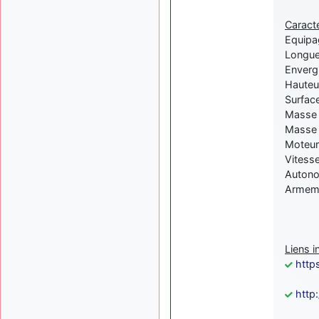
Caract
Equipag
Longue
Enverg
Hauteu
Surface
Masse 
Masse 
Moteur
Vitess
Autono
Armeme
Liens i
http
http