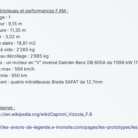
éristiques et performances F.6M :
e : 1
ur : 9,15 m
ure : 11,35 m
r : 3,02 m
 alaire : 18,81 m2
à vide : 2'265 kg
au décollage : 2'885 kg
s : un moteur en "V" inversé Daimler-Benz DB 605A de 1’099 kW (1
e max : 569 km/h
mie : 950 km
nt : quatre mitrailleuses Breda SAFAT de 12.7mm
nternet :
s://en.wikipedia.org/wiki/Caproni_Vizzola_F.6
://les-avions-de-legende.e-monsite.com/pages/les-prototypes/le