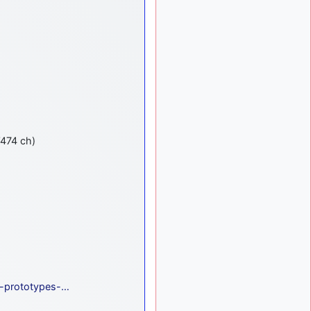
tu peux tenter l'un des
rares lycées militaires
comme le Prytanée dans la
Sarthe, ça ne peut pas faire
de mal !
d9pouces
: C'est
il y a 8 mois
plutôt après le lycée, voire
après une prépa
scientifique, tu as donc
encore un peu de temps
’474 ch)
devant toi
yaellerigolow
il y a 8 mois,
: bonjour a tous je
1 semaine
suis un élève de première
passionnée par l'aviation
militaire , pourrais je savoir
que faire après le lycée
pour s'orienter et pouvoir
devenir officier de l'armée
de l'air?
s-prototypes-…
d9pouces
il y a 8 mois,
: lesquels, par
4 semaines