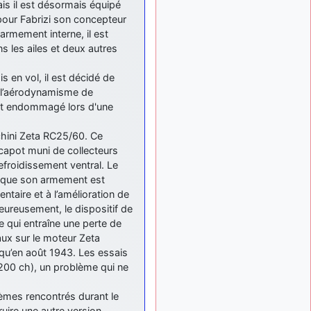
ais il est désormais équipé
: Bonjour je
2 mois, 1 semaine
 pour Fabrizi son concepteur
viens d'arriver il y a
quelques moi et quelques
armement interne, il est
avions n'ont pas les mêmes
s les ailes et deux autres
noms qu'aujourd'hui
 en vol, il est décidé de
ouakamois
il y a 2 mois,
e l’aérodynamisme de
: Bonjourà toutes
2 semaines
et à tous.en espérantque
est endommagé lors d'une
ces quelques images du
Pays Basque vous auront
chini Zeta RC25/60. Ce
plu ; Agur…
 capot muni de collecteurs
efroidissement ventral. Le
d9pouces
il y a 2 mois,
: Je me rattraperai
it que son armement est
2 semaines
à la Ferté samedi
taire et à l’amélioration de
eureusement, le dispositif de
d9pouces
il y a 2 mois,
e qui entraîne une perte de
:
2 semaines
ux sur le moteur Zeta
Malheureusement non
un
peu trop loin pour moi !
 qu’en août 1943. Les essais
’200 ch), un problème qui ne
fox_50
:
il y a 2 mois, 2 semaines
Bonjour, certains parmis
lèmes rencontrés durant le
vous étaient-ils présent au
ire une autre version.