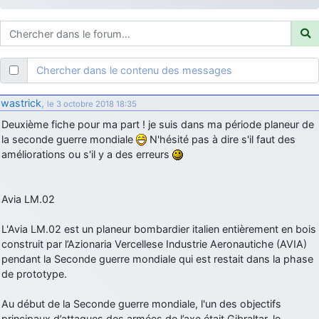
d9pouces
: ouakamois > si tu parles du sujet sur l'Armée de l'Air,
bien sûr que oui !
je suis un avion@,._,+
: Bonjour je viens d'arriver il y a quelques
moi et quelques avions n'ont pas les mêmes noms qu'aujourd'hui
Chercher dans le contenu des messages
ouakamois
: Bonjourà toutes et à tous.en espérantque ces
quelques images du Pays Basque vous auront plu ; Agur…
wastrick
,
le 3 octobre 2018 18:35
d9pouces
: Je me rattraperai à la Ferté samedi
Deuxième fiche pour ma part ! je suis dans ma période planeur de
d9pouces
la seconde guerre mondiale
N'hésité pas à dire s'il faut des
: Malheureusement non
un peu trop loin pour moi !
améliorations ou s'il y a des erreurs
fox_50
: Bonjour, certains parmis vous étaient-ils présent au
meeting de Lann Bihoué de 2026 ?
cachée dans les pins
: Coucou et excellente année 2026 à tous et
Avia LM.02
au site!
L'Avia LM.02 est un planeur bombardier italien entièrement en bois
jericho
: Bonne année et tous mes meilleurs voeux à tous pour
construit par l’Azionaria Vercellese Industrie Aeronautiche (AVIA)
2026 !
pendant la Seconde guerre mondiale qui est restait dans la phase
little boy
: je vous souhaite un bon réveillon pour cette nouvelle
de prototype.
année!
jericho
Au début de la Seconde guerre mondiale, l'un des objectifs
: Merci D9pouces, à mon tour de souhaiter un Joyeux Noël
et de bonnes fêtes de fin d'année.
principaux d’attaques des armées de l’axe était Gibraltar, le