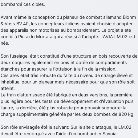
bombardé ces cibles.
d9pouces
: cette fois, c'est le Brésil et Singapour qui mettent le site
par terre
Avant même la conception du planeur de combat allemand Blohm
jericho
: Ah ben je peux te confirmer que j'étais resté dans le filtre…
& Voss BV.40, les concepteurs italiens avaient choisie d'adapter
des appareils non motorisés au bombardement. Le projet a été
confié à Pieraldo Mortara qui a réussi à l’adapté. L’AVIA LM.02 est
d9pouces
: Désolé ! Mon filtrage a été un peu trop violent
née.
manifestement
tout voir
Son fuselage, était constitué d'une structure en bois recouverte de
deux coquilles également en bois et dotée de compartiments
étanches pour assurer la flottaison à la fin de la mission.
Ces ailes était très robuste du faite du niveau de charge élevé et
inhabituel pour un planeur mais nécessaire pour que son rôle soit
atteint.
Le train d’atterrissage été fabriqué en deux versions, la première
plus légère pour les tests de développement et d'évaluation puis
l'autre, la dernière, été plus robuste pour pouvoir supporter la
charge supplémentaire générée par les deux bombes de 820 kg.
Son rôle envisagée été le suivant: Sur le site d'attaque, le LM.02
devait être remorqué avec l’aide d'un bombardier Savoia-