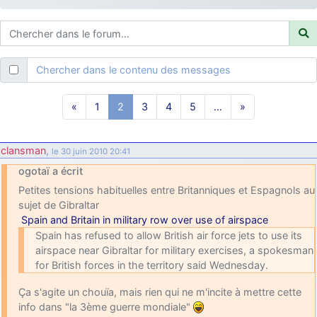
d9pouces
: ouakamois > si tu parles du sujet sur l'Armée de l'Air,
bien sûr que oui !
je suis un avion@,._,+
: Bonjour je viens d'arriver il y a quelques
moi et quelques avions n'ont pas les mêmes noms qu'aujourd'hui
Chercher dans le contenu des messages
ouakamois
: Bonjourà toutes et à tous.en espérantque ces
quelques images du Pays Basque vous auront plu ; Agur…
«
1
2
3
4
5
…
»
d9pouces
: Je me rattraperai à la Ferté samedi
d9pouces
: Malheureusement non
un peu trop loin pour moi !
clansman
,
le 30 juin 2010 20:41
fox_50
: Bonjour, certains parmis vous étaient-ils présent au
ogotaï a écrit
meeting de Lann Bihoué de 2026 ?
Petites tensions habituelles entre Britanniques et Espagnols au
cachée dans les pins
: Coucou et excellente année 2026 à tous et
sujet de Gibraltar
au site!
Spain and Britain in military row over use of airspace
jericho
: Bonne année et tous mes meilleurs voeux à tous pour
Spain has refused to allow British air force jets to use its
2026 !
airspace near Gibraltar for military exercises, a spokesman
for British forces in the territory said Wednesday.
little boy
: je vous souhaite un bon réveillon pour cette nouvelle
année!
Ça s'agite un chouïa, mais rien qui ne m'incite à mettre cette
jericho
: Merci D9pouces, à mon tour de souhaiter un Joyeux Noël
info dans "la 3ème guerre mondiale"
et de bonnes fêtes de fin d'année.