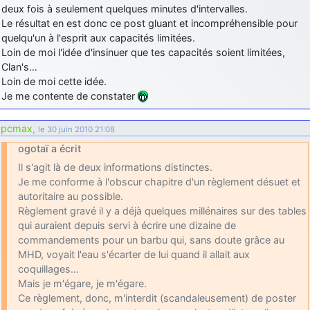
deux fois à seulement quelques minutes d'intervalles.
d9pouces
: cette fois, c'est le Brésil et Singapour qui mettent le site
Le résultat en est donc ce post gluant et incompréhensible pour
par terre
quelqu'un à l'esprit aux capacités limitées.
jericho
: Ah ben je peux te confirmer que j'étais resté dans le filtre…
Loin de moi l'idée d'insinuer que tes capacités soient limitées,
Clan's…
Loin de moi cette idée.
d9pouces
: Désolé ! Mon filtrage a été un peu trop violent
Je me contente de constater
manifestement
tout voir
pcmax
,
le 30 juin 2010 21:08
ogotaï a écrit
Il s'agit là de deux informations distinctes.
Je me conforme à l'obscur chapitre d'un règlement désuet et
autoritaire au possible.
Règlement gravé il y a déjà quelques millénaires sur des tables
qui auraient depuis servi à écrire une dizaine de
commandements pour un barbu qui, sans doute grâce au
MHD, voyait l'eau s'écarter de lui quand il allait aux
coquillages…
Mais je m'égare, je m'égare.
Ce règlement, donc, m'interdit (scandaleusement) de poster