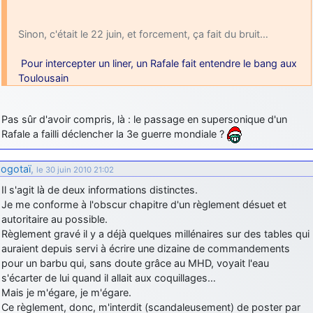
d9pouces
: Joyeux Noël à tous !
Sinon, c'était le 22 juin, et forcement, ça fait du bruit…
d9pouces
: mais tu peux tenter l'un des rares lycées militaires
comme le Prytanée dans la Sarthe, ça ne peut pas faire de mal !
Pour intercepter un liner, un Rafale fait entendre le bang aux
d9pouces
: C'est plutôt après le lycée, voire après une prépa
Toulousain
scientifique, tu as donc encore un peu de temps devant toi
yaellerigolow
: bonjour a tous je suis un élève de première
Pas sûr d'avoir compris, là : le passage en supersonique d'un
passionnée par l'aviation militaire , pourrais je savoir que faire après
Rafale a failli déclencher la 3e guerre mondiale ?
le lycée pour s'orienter et pouvoir devenir officier de l'armée de l'air?
d9pouces
: lesquels, par exemple ?
ogotaï
,
le 30 juin 2010 21:02
mahmoud
: bonsoir, très instructif ce site .mais nous aimerions avoir
Il s'agit là de deux informations distinctes.
les photo des anciens appareils de l'armée de l'air de la haute -volta
Je me conforme à l'obscur chapitre d'un règlement désuet et
d9pouces
: Ça me casse quand même bien les pieds, j’avoue
autoritaire au possible.
Règlement gravé il y a déjà quelques millénaires sur des tables qui
jericho
: Pour moi tout est à nouveau OK dirait-on… Merci à toi.
auraient depuis servi à écrire une dizaine de commandements
d9pouces
: En espérant n’avoir coupé les accessoires de personne
pour un barbu qui, sans doute grâce au MHD, voyait l'eau
au passage !
s'écarter de lui quand il allait aux coquillages…
Mais je m'égare, je m'égare.
d9pouces
: j'ai trouvé un palliatif un peu violent, mais ça devrait aller
Ce règlement, donc, m'interdit (scandaleusement) de poster par
un peu mieux