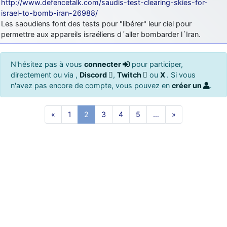
http://www.defencetalk.com/saudis-test-clearing-skies-for-
israel-to-bomb-iran-26988/
Les saoudiens font des tests pour "libérer" leur ciel pour
permettre aux appareils israéliens d´aller bombarder l´Iran.
N'hésitez pas à vous
connecter
pour participer,
directement ou via ,
Discord
,
Twitch
ou
X
. Si vous
n'avez pas encore de compte, vous pouvez en
créer un
.
«
1
2
3
4
5
…
»