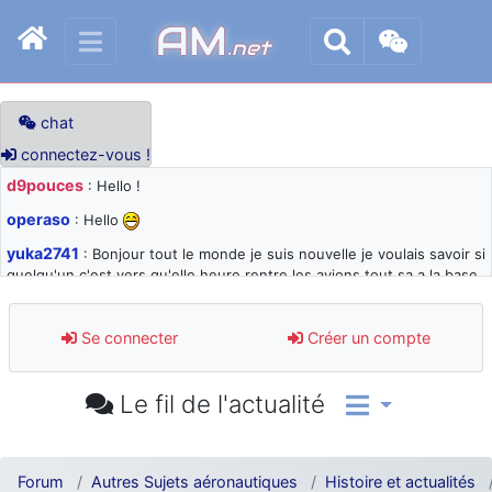
AM
.net
chat
connectez-vous !
d9pouces
: Hello !
operaso
: Hello
yuka2741
: Bonjour tout le monde je suis nouvelle je voulais savoir si
quelqu'un c'est vers qu'elle heure rentre les avions tout sa a la base
105 svp
d9pouces
: désolé pour les quelques blocages du site ces derniers
Se connecter
Créer un compte
jours : je teste des méthodes contre le spam et les bots trop nocifs
d9pouces
: Merci ! Un souvenir de la Ferté-Alais !
Le fil de l'actualité
paxwax
: Super, la nouvelle bannière
d9pouces
: je suis un avion@,._,+ > lesquels ? je ne suis pas sûr de
comprendre
Forum
Autres Sujets aéronautiques
Histoire et actualités