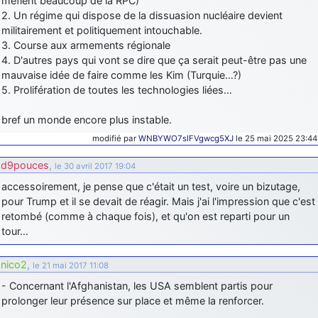
méfient beaucoup de la RPC)
2. Un régime qui dispose de la dissuasion nucléaire devient
militairement et politiquement intouchable.
3. Course aux armements régionale
4. D'autres pays qui vont se dire que ça serait peut-être pas une
mauvaise idée de faire comme les Kim (Turquie…?)
5. Prolifération de toutes les technologies liées…
bref un monde encore plus instable.
modifié par
WNBYWO7sIFVgwcg5XJ
le 25 mai 2025 23:44
d9pouces
,
le 30 avril 2017 19:04
accessoirement, je pense que c'était un test, voire un bizutage,
pour Trump et il se devait de réagir. Mais j'ai l'impression que c'est
retombé (comme à chaque fois), et qu'on est reparti pour un
tour…
nico2
,
le 21 mai 2017 11:08
- Concernant l'Afghanistan, les USA semblent partis pour
prolonger leur présence sur place et même la renforcer.