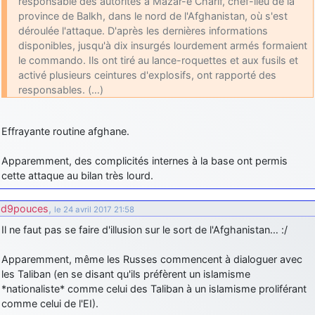
responsable des autorités à Mazar-e Charif, chef-lieu de la
province de Balkh, dans le nord de l'Afghanistan, où s'est
déroulée l'attaque. D'après les dernières informations
disponibles, jusqu'à dix insurgés lourdement armés formaient
le commando. Ils ont tiré au lance-roquettes et aux fusils et
activé plusieurs ceintures d'explosifs, ont rapporté des
responsables. (…)
Effrayante routine afghane.
Apparemment, des complicités internes à la base ont permis
cette attaque au bilan très lourd.
d9pouces
,
le 24 avril 2017 21:58
Il ne faut pas se faire d'illusion sur le sort de l'Afghanistan… :/
Apparemment, même les Russes commencent à dialoguer avec
les Taliban (en se disant qu'ils préfèrent un islamisme
*nationaliste* comme celui des Taliban à un islamisme proliférant
comme celui de l'EI).