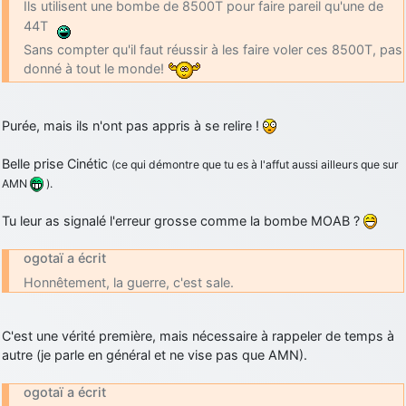
Ils utilisent une bombe de 8500T pour faire pareil qu'une de
d9pouces
: Joyeux Noël à tous !
44T
Sans compter qu'il faut réussir à les faire voler ces 8500T, pas
d9pouces
: mais tu peux tenter l'un des rares lycées militaires
donné à tout le monde!
comme le Prytanée dans la Sarthe, ça ne peut pas faire de mal !
d9pouces
: C'est plutôt après le lycée, voire après une prépa
scientifique, tu as donc encore un peu de temps devant toi
Purée, mais ils n'ont pas appris à se relire !
yaellerigolow
: bonjour a tous je suis un élève de première
passionnée par l'aviation militaire , pourrais je savoir que faire après
Belle prise Cinétic
(ce qui démontre que tu es à l'affut aussi ailleurs que sur
le lycée pour s'orienter et pouvoir devenir officier de l'armée de l'air?
AMN
).
d9pouces
: lesquels, par exemple ?
Tu leur as signalé l'erreur grosse comme la bombe MOAB ?
mahmoud
: bonsoir, très instructif ce site .mais nous aimerions avoir
les photo des anciens appareils de l'armée de l'air de la haute -volta
ogotaï a écrit
d9pouces
: Ça me casse quand même bien les pieds, j’avoue
Honnêtement, la guerre, c'est sale.
jericho
: Pour moi tout est à nouveau OK dirait-on… Merci à toi.
C'est une vérité première, mais nécessaire à rappeler de temps à
d9pouces
: En espérant n’avoir coupé les accessoires de personne
au passage !
autre (je parle en général et ne vise pas que AMN).
d9pouces
: j'ai trouvé un palliatif un peu violent, mais ça devrait aller
ogotaï a écrit
un peu mieux