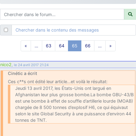
d9pouces
: ouakamois > si tu parles du sujet sur l'Armée de l'Air,
bien sûr que oui !
je suis un avion@,._,+
: Bonjour je viens d'arriver il y a quelques
moi et quelques avions n'ont pas les mêmes noms qu'aujourd'hui
Chercher dans le contenu des messages
ouakamois
: Bonjourà toutes et à tous.en espérantque ces
quelques images du Pays Basque vous auront plu ; Agur…
«
…
63
64
65
66
…
»
d9pouces
: Je me rattraperai à la Ferté samedi
d9pouces
: Malheureusement non
un peu trop loin pour moi !
nico2
,
le 24 avril 2017 21:24
fox_50
: Bonjour, certains parmis vous étaient-ils présent au
Cinétic a écrit
meeting de Lann Bihoué de 2026 ?
Ces c**s ont édité leur article…et voilà le résultat:
cachée dans les pins
: Coucou et excellente année 2026 à tous et
Jeudi 13 avril 2017, les États-Unis ont largué en
au site!
Afghanistan leur plus grosse bombe.La bombe GBU-43/B
jericho
: Bonne année et tous mes meilleurs voeux à tous pour
est une bombe à effet de souffle d’artillerie lourde (MOAB)
2026 !
chargée de 8 500 tonnes d’explosif H6, ce qui équivaut
selon le site Global Security à une puissance d’environ 44
little boy
: je vous souhaite un bon réveillon pour cette nouvelle
tonnes de TNT.
année!
jericho
: Merci D9pouces, à mon tour de souhaiter un Joyeux Noël
et de bonnes fêtes de fin d'année.