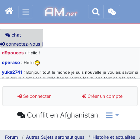
AM
.net
chat
connectez-vous !
d9pouces
: Hello !
operaso
: Hello
yuka2741
: Bonjour tout le monde je suis nouvelle je voulais savoir si
quelqu'un c'est vers qu'elle heure rentre les avions tout sa a la base
105 svp
d9pouces
: désolé pour les quelques blocages du site ces derniers
Se connecter
Créer un compte
jours : je teste des méthodes contre le spam et les bots trop nocifs
d9pouces
: Merci ! Un souvenir de la Ferté-Alais !
Conflit en Afghanistan.
paxwax
: Super, la nouvelle bannière
d9pouces
: je suis un avion@,._,+ > lesquels ? je ne suis pas sûr de
comprendre
Forum
Autres Sujets aéronautiques
Histoire et actualités