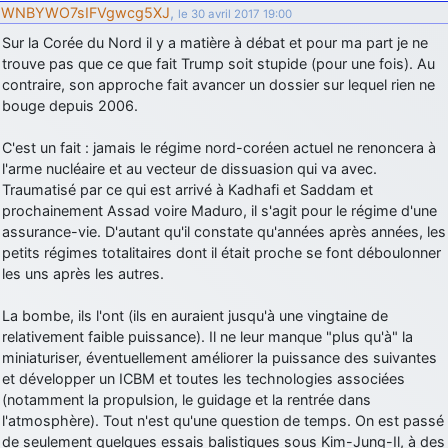
WNBYWO7sIFVgwcg5XJ
,
le 30 avril 2017 19:00
Sur la Corée du Nord il y a matière à débat et pour ma part je ne
trouve pas que ce que fait Trump soit stupide (pour une fois). Au
contraire, son approche fait avancer un dossier sur lequel rien ne
bouge depuis 2006.
C'est un fait : jamais le régime nord-coréen actuel ne renoncera à
l'arme nucléaire et au vecteur de dissuasion qui va avec.
Traumatisé par ce qui est arrivé à Kadhafi et Saddam et
prochainement Assad voire Maduro, il s'agit pour le régime d'une
assurance-vie. D'autant qu'il constate qu'années après années, les
petits régimes totalitaires dont il était proche se font déboulonner
les uns après les autres.
La bombe, ils l'ont (ils en auraient jusqu'à une vingtaine de
relativement faible puissance). Il ne leur manque "plus qu'à" la
miniaturiser, éventuellement améliorer la puissance des suivantes
et développer un ICBM et toutes les technologies associées
(notamment la propulsion, le guidage et la rentrée dans
l'atmosphère). Tout n'est qu'une question de temps. On est passé
de seulement quelques essais balistiques sous Kim-Jung-Il, à des