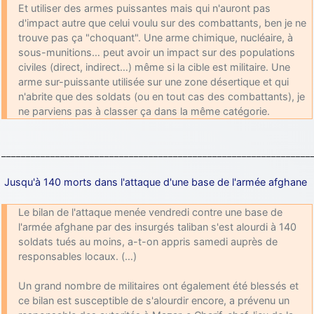
Et utiliser des armes puissantes mais qui n'auront pas
d9pouces
: cette fois, c'est le Brésil et Singapour qui mettent le site
d'impact autre que celui voulu sur des combattants, ben je ne
par terre
trouve pas ça "choquant". Une arme chimique, nucléaire, à
jericho
: Ah ben je peux te confirmer que j'étais resté dans le filtre…
sous-munitions… peut avoir un impact sur des populations
civiles (direct, indirect…) même si la cible est militaire. Une
arme sur-puissante utilisée sur une zone désertique et qui
d9pouces
: Désolé ! Mon filtrage a été un peu trop violent
n'abrite que des soldats (ou en tout cas des combattants), je
manifestement
ne parviens pas à classer ça dans la même catégorie.
tout voir
_______________________________________________________________
Jusqu'à 140 morts dans l'attaque d'une base de l'armée afghane
Le bilan de l'attaque menée vendredi contre une base de
l'armée afghane par des insurgés taliban s'est alourdi à 140
soldats tués au moins, a-t-on appris samedi auprès de
responsables locaux. (…)
Un grand nombre de militaires ont également été blessés et
ce bilan est susceptible de s'alourdir encore, a prévenu un