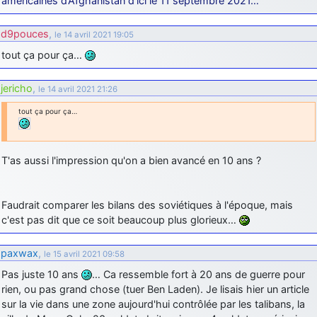
américaines d’Afghanistan d’ici le 11 septembre 2021…
d9pouces
,
le 14 avril 2021 19:05
tout ça pour ça…
jericho
,
le 14 avril 2021 21:26
tout ça pour ça…
T'as aussi l'impression qu'on a bien avancé en 10 ans ?
Faudrait comparer les bilans des soviétiques à l'époque, mais
c'est pas dit que ce soit beaucoup plus glorieux…
paxwax
,
le 15 avril 2021 09:58
Pas juste 10 ans
… Ca ressemble fort à 20 ans de guerre pour
rien, ou pas grand chose (tuer Ben Laden). Je lisais hier un article
sur la vie dans une zone aujourd'hui contrôlée par les talibans, la