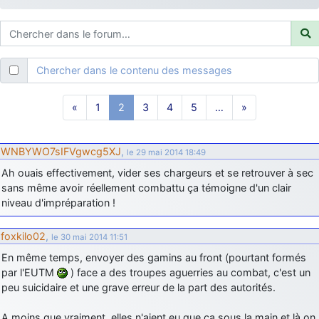
d9pouces
: ouakamois > si tu parles du sujet sur l'Armée de l'Air,
bien sûr que oui !
je suis un avion@,._,+
: Bonjour je viens d'arriver il y a quelques
moi et quelques avions n'ont pas les mêmes noms qu'aujourd'hui
Chercher dans le contenu des messages
ouakamois
: Bonjourà toutes et à tous.en espérantque ces
quelques images du Pays Basque vous auront plu ; Agur…
«
1
2
3
4
5
…
»
d9pouces
: Je me rattraperai à la Ferté samedi
d9pouces
: Malheureusement non
un peu trop loin pour moi !
WNBYWO7sIFVgwcg5XJ
,
le 29 mai 2014 18:49
fox_50
: Bonjour, certains parmis vous étaient-ils présent au
Ah ouais effectivement, vider ses chargeurs et se retrouver à sec
meeting de Lann Bihoué de 2026 ?
sans même avoir réellement combattu ça témoigne d'un clair
cachée dans les pins
: Coucou et excellente année 2026 à tous et
niveau d'impréparation !
au site!
jericho
: Bonne année et tous mes meilleurs voeux à tous pour
foxkilo02
,
le 30 mai 2014 11:51
2026 !
En même temps, envoyer des gamins au front (pourtant formés
little boy
: je vous souhaite un bon réveillon pour cette nouvelle
par l'EUTM
) face a des troupes aguerries au combat, c'est un
année!
peu suicidaire et une grave erreur de la part des autorités.
jericho
: Merci D9pouces, à mon tour de souhaiter un Joyeux Noël
A moins que vraiment, elles n'aient eu que ça sous la main et là on
et de bonnes fêtes de fin d'année.