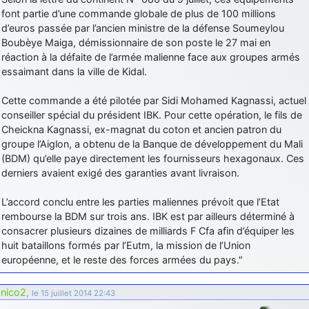
font partie d’une commande globale de plus de 100 millions
d’euros passée par l’ancien ministre de la défense Soumeylou
Boubèye Maiga, démissionnaire de son poste le 27 mai en
réaction à la défaite de l’armée malienne face aux groupes armés
essaimant dans la ville de Kidal.
Cette commande a été pilotée par Sidi Mohamed Kagnassi, actuel
conseiller spécial du président IBK. Pour cette opération, le fils de
Cheickna Kagnassi, ex-magnat du coton et ancien patron du
groupe l’Aiglon, a obtenu de la Banque de développement du Mali
(BDM) qu’elle paye directement les fournisseurs hexagonaux. Ces
derniers avaient exigé des garanties avant livraison.
L’accord conclu entre les parties maliennes prévoit que l’Etat
rembourse la BDM sur trois ans. IBK est par ailleurs déterminé à
consacrer plusieurs dizaines de milliards F Cfa afin d’équiper les
huit bataillons formés par l’Eutm, la mission de l’Union
européenne, et le reste des forces armées du pays."
nico2
,
le 15 juillet 2014 22:43