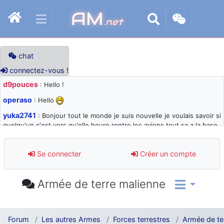
AM
.net
chat
connectez-vous !
d9pouces
: Hello !
operaso
: Hello
yuka2741
: Bonjour tout le monde je suis nouvelle je voulais savoir si
quelqu'un c'est vers qu'elle heure rentre les avions tout sa a la base
105 svp
d9pouces
: désolé pour les quelques blocages du site ces derniers
Se connecter
Créer un compte
jours : je teste des méthodes contre le spam et les bots trop nocifs
d9pouces
: Merci ! Un souvenir de la Ferté-Alais !
Armée de terre malienne
paxwax
: Super, la nouvelle bannière
d9pouces
: je suis un avion@,._,+ > lesquels ? je ne suis pas sûr de
comprendre
Forum
Les autres Armes
Forces terrestres
Armée de te