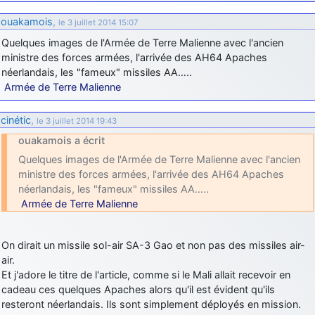
d9pouces
: cette fois, c'est le Brésil et Singapour qui mettent le site
ouakamois
,
le 3 juillet 2014 15:07
par terre
Quelques images de l'Armée de Terre Malienne avec l'ancien
jericho
: Ah ben je peux te confirmer que j'étais resté dans le filtre…
ministre des forces armées, l'arrivée des AH64 Apaches
néerlandais, les "fameux" missiles AA…..
d9pouces
Armée de Terre Malienne
: Désolé ! Mon filtrage a été un peu trop violent
manifestement
cinétic
,
le 3 juillet 2014 19:43
tout voir
ouakamois a écrit
Quelques images de l'Armée de Terre Malienne avec l'ancien
ministre des forces armées, l'arrivée des AH64 Apaches
néerlandais, les "fameux" missiles AA…..
Armée de Terre Malienne
On dirait un missile sol-air SA-3 Gao et non pas des missiles air-
air.
Et j'adore le titre de l'article, comme si le Mali allait recevoir en
cadeau ces quelques Apaches alors qu'il est évident qu'ils
resteront néerlandais. Ils sont simplement déployés en mission.