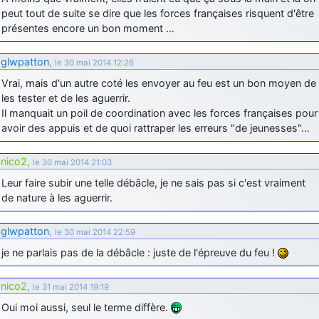
peut tout de suite se dire que les forces françaises risquent d'être
d9pouces
: Joyeux Noël à tous !
présentes encore un bon moment …
d9pouces
: mais tu peux tenter l'un des rares lycées militaires
comme le Prytanée dans la Sarthe, ça ne peut pas faire de mal !
glwpatton
,
le 30 mai 2014 12:26
d9pouces
: C'est plutôt après le lycée, voire après une prépa
Vrai, mais d'un autre coté les envoyer au feu est un bon moyen de
scientifique, tu as donc encore un peu de temps devant toi
les tester et de les aguerrir.
Il manquait un poil de coordination avec les forces françaises pour
yaellerigolow
: bonjour a tous je suis un élève de première
passionnée par l'aviation militaire , pourrais je savoir que faire après
avoir des appuis et de quoi rattraper les erreurs "de jeunesses"…
le lycée pour s'orienter et pouvoir devenir officier de l'armée de l'air?
nico2
,
d9pouces
: lesquels, par exemple ?
le 30 mai 2014 21:03
Leur faire subir une telle débâcle, je ne sais pas si c'est vraiment
mahmoud
: bonsoir, très instructif ce site .mais nous aimerions avoir
de nature à les aguerrir.
les photo des anciens appareils de l'armée de l'air de la haute -volta
d9pouces
: Ça me casse quand même bien les pieds, j’avoue
glwpatton
,
le 30 mai 2014 22:59
jericho
: Pour moi tout est à nouveau OK dirait-on… Merci à toi.
je ne parlais pas de la débâcle : juste de l'épreuve du feu !
d9pouces
: En espérant n’avoir coupé les accessoires de personne
au passage !
nico2
,
le 31 mai 2014 19:19
d9pouces
: j'ai trouvé un palliatif un peu violent, mais ça devrait aller
Oui moi aussi, seul le terme diffère.
un peu mieux