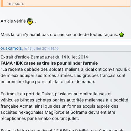
mission.
Article vérifié
.
Mais là, on n'y aurait pas cru une seconde de toutes façons.
ouakamois
,
le 15 juillet 2014 14:10
Extrait d'article Bamada.net du 14 juillet 2014
FAMA : IBK casse sa tirelire pour blinder l’armée
"La récente débâcle des soldats maliens à Kidal ont convaincu IBK
de mieux équiper ses forces armées. Les groupes français sont
en première ligne pour satisfaire cette demande.
En transit au port de Dakar, plusieurs automitrailleuses et
véhicules blindés achetés par les autorités maliennes à la société
française Acmat, ainsi que des uniformes acquis auprès des
sociétés hexagonales MagForce et Soframa devraient être
réceptionnés par Bamako courant juillet.
Selon la lettre du continent N° 686 du 9 juillet, ces équipements