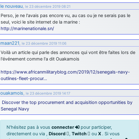
le nouveau
,
le 23 décembre 2019 08:21
Perso, je ne l'avais pas encore vu, au cas ou je ne serais pas le
seul, voici le site internet de la marine :
http://marinenationale.sn/
maan221
,
le 23 décembre 2019 11:06
Voilà un article qui parle des annonces qui vont être faites lors de
l'événement comme l'a dit Ouakamois
https://www.africanmilitaryblog.com/2019/12/senegals-navy-
outlines-fleet-procur…
ouakamois
,
le 23 décembre 2019 14:17
Discover the top procurement and acquisition opportunities by
Senegal Navy
N'hésitez pas à vous
connecter
pour participer,
directement ou via ,
Discord
,
Twitch
ou
X
. Si vous