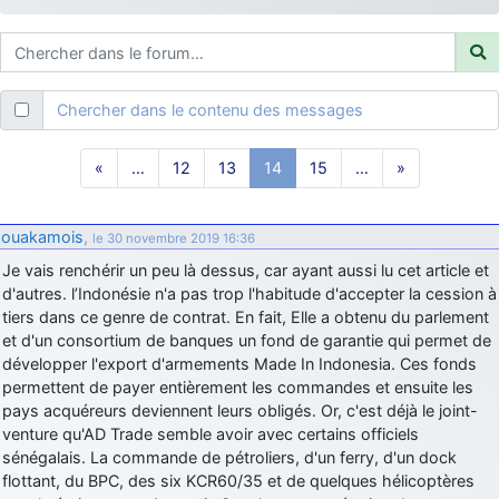
d9pouces
: ouakamois > si tu parles du sujet sur l'Armée de l'Air,
bien sûr que oui !
je suis un avion@,._,+
: Bonjour je viens d'arriver il y a quelques
moi et quelques avions n'ont pas les mêmes noms qu'aujourd'hui
Chercher dans le contenu des messages
ouakamois
: Bonjourà toutes et à tous.en espérantque ces
quelques images du Pays Basque vous auront plu ; Agur…
«
…
12
13
14
15
…
»
d9pouces
: Je me rattraperai à la Ferté samedi
d9pouces
: Malheureusement non
un peu trop loin pour moi !
ouakamois
,
le 30 novembre 2019 16:36
fox_50
: Bonjour, certains parmis vous étaient-ils présent au
Je vais renchérir un peu là dessus, car ayant aussi lu cet article et
meeting de Lann Bihoué de 2026 ?
d'autres. l’Indonésie n'a pas trop l'habitude d'accepter la cession à
cachée dans les pins
: Coucou et excellente année 2026 à tous et
tiers dans ce genre de contrat. En fait, Elle a obtenu du parlement
au site!
et d'un consortium de banques un fond de garantie qui permet de
jericho
développer l'export d'armements Made In Indonesia. Ces fonds
: Bonne année et tous mes meilleurs voeux à tous pour
2026 !
permettent de payer entièrement les commandes et ensuite les
pays acquéreurs deviennent leurs obligés. Or, c'est déjà le joint-
little boy
: je vous souhaite un bon réveillon pour cette nouvelle
venture qu'AD Trade semble avoir avec certains officiels
année!
sénégalais. La commande de pétroliers, d'un ferry, d'un dock
jericho
: Merci D9pouces, à mon tour de souhaiter un Joyeux Noël
flottant, du BPC, des six KCR60/35 et de quelques hélicoptères
et de bonnes fêtes de fin d'année.