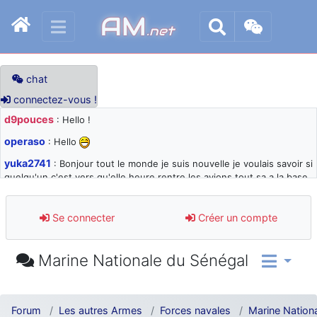
AM
.net
chat
connectez-vous !
d9pouces
: Hello !
operaso
: Hello
yuka2741
: Bonjour tout le monde je suis nouvelle je voulais savoir si
quelqu'un c'est vers qu'elle heure rentre les avions tout sa a la base
105 svp
d9pouces
: désolé pour les quelques blocages du site ces derniers
Se connecter
Créer un compte
jours : je teste des méthodes contre le spam et les bots trop nocifs
d9pouces
: Merci ! Un souvenir de la Ferté-Alais !
Marine Nationale du Sénégal
paxwax
: Super, la nouvelle bannière
d9pouces
: je suis un avion@,._,+ > lesquels ? je ne suis pas sûr de
comprendre
Forum
Les autres Armes
Forces navales
Marine Nation