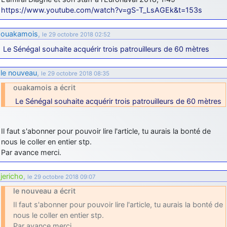
https://www.youtube.com/watch?v=gS-T_LsAGEk&t=153s
d9pouces
: cette fois, c'est le Brésil et Singapour qui mettent le site
par terre
ouakamois
,
le 29 octobre 2018 02:52
jericho
: Ah ben je peux te confirmer que j'étais resté dans le filtre…
Le Sénégal souhaite acquérir trois patrouilleurs de 60 mètres
d9pouces
: Désolé ! Mon filtrage a été un peu trop violent
manifestement
le nouveau
,
le 29 octobre 2018 08:35
ouakamois a écrit
tout voir
Le Sénégal souhaite acquérir trois patrouilleurs de 60 mètres
Il faut s'abonner pour pouvoir lire l'article, tu aurais la bonté de
nous le coller en entier stp.
Par avance merci.
jericho
,
le 29 octobre 2018 09:07
le nouveau a écrit
Il faut s'abonner pour pouvoir lire l'article, tu aurais la bonté de
nous le coller en entier stp.
Par avance merci.