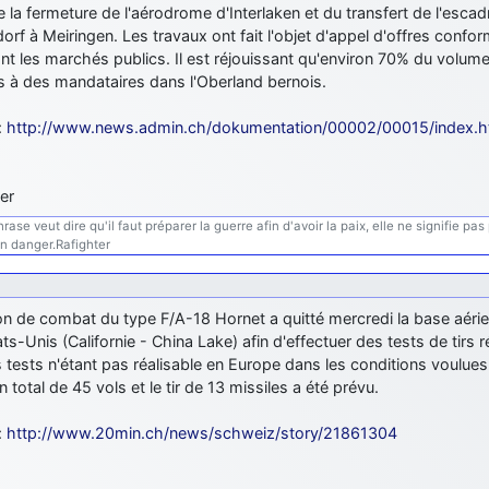
e la fermeture de l'aérodrome d'Interlaken et du transfert de l'escadr
rf à Meiringen. Les travaux ont fait l'objet d'appel d'offres conf
nt les marchés publics. Il est réjouissant qu'environ 70% du volume
s à des mandataires dans l'Oberland bernois.
:
http://www.news.admin.ch/dokumentation/00002/00015/index.h
er
se veut dire qu'il faut préparer la guerre afin d'avoir la paix, elle ne signifie pas po
en danger.Rafighter
on de combat du type F/A-18 Hornet a quitté mercredi la base aéri
ts-Unis (Californie - China Lake) afin d'effectuer des tests de tirs r
 tests n'étant pas réalisable en Europe dans les conditions voulue
 total de 45 vols et le tir de 13 missiles a été prévu.
:
http://www.20min.ch/news/schweiz/story/21861304