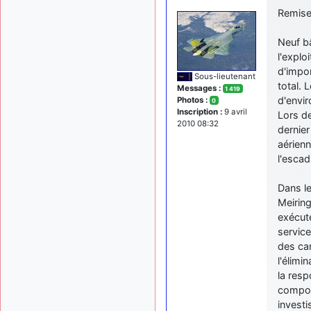
Remise 
Neuf bâ
l'explo
d'impor
Sous-lieutenant
total. 
Messages :
1 419
d'envir
Photos :
0
Inscription :
9 avril
Lors de
2010 08:32
dernie
aérienn
l'escad
Dans le
Meiring
exécuté
service
des can
l'élim
la resp
comport
investi