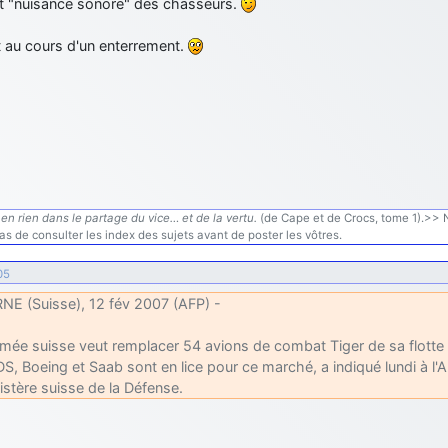
ct "nuisance sonore" des chasseurs.
t au cours d'un enterrement.
en rien dans le partage du vice… et de la vertu.
(de Cape et de Crocs, tome 1).>> N'
s de consulter les index des sujets avant de poster les vôtres.
05
NE (Suisse), 12 fév 2007 (AFP) -
rmée suisse veut remplacer 54 avions de combat Tiger de sa flotte d
S, Boeing et Saab sont en lice pour ce marché, a indiqué lundi à l'
istère suisse de la Défense.