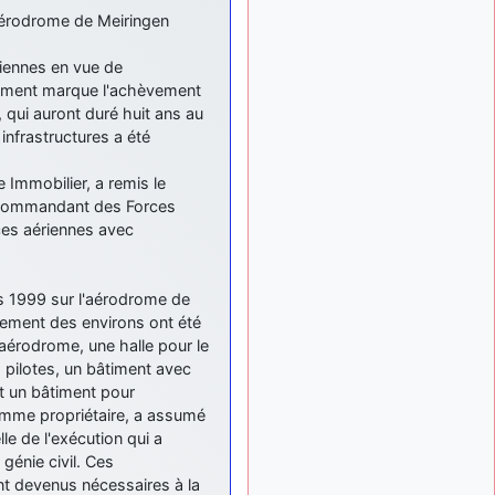
exemple ?
'aérodrome de Meiringen
mahmoud
:
il y a 9 mois
riennes en vue de
bonsoir, très instructif ce
site .mais nous aimerions
bâtiment marque l'achèvement
avoir les photo des anciens
 qui auront duré huit ans au
appareils de l'armée de l'air
infrastructures a été
de la haute -volta
 Immobilier, a remis le
d9pouces
: Ça
il y a 10 mois
me casse quand même bien
 commandant des Forces
les pieds, j’avoue
rces aériennes avec
jericho
:
il y a 10 mois, 1 semaine
Pour moi tout est à nouveau
is 1999 sur l'aérodrome de
OK dirait-on… Merci à toi.
agement des environs ont été
d9pouces
il y a 10 mois,
aérodrome, une halle pour le
: En espérant
1 semaine
s pilotes, un bâtiment avec
n’avoir coupé les
et un bâtiment pour
accessoires de personne au
omme propriétaire, a assumé
passage !
lle de l'exécution qui a
d9pouces
il y a 10 mois,
génie civil. Ces
: j'ai trouvé un
1 semaine
ent devenus nécessaires à la
palliatif un peu violent, mais