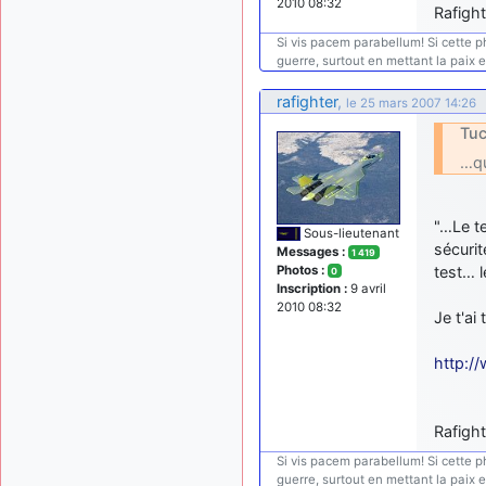
2010 08:32
Rafight
Si vis pacem parabellum! Si cette phra
guerre, surtout en mettant la paix 
rafighter
,
le 25 mars 2007 14:26
Tuc
…qu
"…Le te
Sous-lieutenant
sécurit
Messages :
1 419
Photos :
test… 
0
Inscription :
9 avril
2010 08:32
Je t'ai
http:/
Rafigh
Si vis pacem parabellum! Si cette phra
guerre, surtout en mettant la paix 