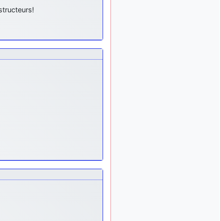
meeting de Lann Bihoué de
structeurs!
2026 ?
cachée dans les pins
il y a
: Coucou et
6 mois, 3 semaines
excellente année 2026 à
tous et au site!
jericho
: Bonne
il y a 7 mois
année et tous mes meilleurs
voeux à tous pour 2026 !
little boy
: je vous
il y a 7 mois
souhaite un bon réveillon
pour cette nouvelle année!
jericho
:
il y a 7 mois, 1 semaine
Merci D9pouces, à mon tour
de souhaiter un Joyeux
Noël et de bonnes fêtes de
fin d'année.
d9pouces
il y a 7 mois,
: Joyeux Noël à
1 semaine
tous !
d9pouces
: mais
il y a 8 mois