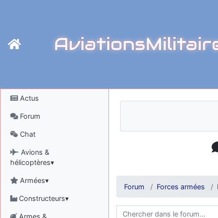
AviationsMilitair
Actus
Forum
Chat
Avions &
hélicoptères▾
Armées▾
Forum
Forces armées
Constructeurs▾
Armes &