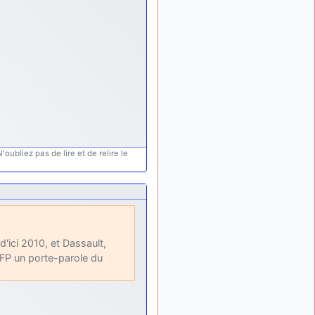
: Bonjour je
2 mois, 1 semaine
viens d'arriver il y a
quelques moi et quelques
avions n'ont pas les mêmes
noms qu'aujourd'hui
ouakamois
il y a 2 mois,
: Bonjourà toutes
2 semaines
et à tous.en espérantque
ces quelques images du
Pays Basque vous auront
plu ; Agur…
oubliez pas de lire et de relire le
d9pouces
il y a 2 mois,
: Je me rattraperai
2 semaines
à la Ferté samedi
d9pouces
il y a 2 mois,
:
2 semaines
Malheureusement non
un
'ici 2010, et Dassault,
peu trop loin pour moi !
AFP un porte-parole du
fox_50
:
il y a 2 mois, 2 semaines
Bonjour, certains parmis
vous étaient-ils présent au