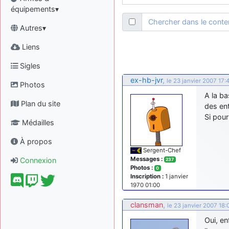
équipements▾
Chercher dans le cont
Autres▾
Liens
Sigles
ex-hb-jvr
,
le 23 janvier 2007 17:
Photos
A la ba
Plan du site
des en
Si pour
Médailles
À propos
Sergent-Chef
Messages :
Connexion
237
Photos :
0
Inscription :
1 janvier
1970 01:00
clansman
,
le 23 janvier 2007 18:
Oui, en