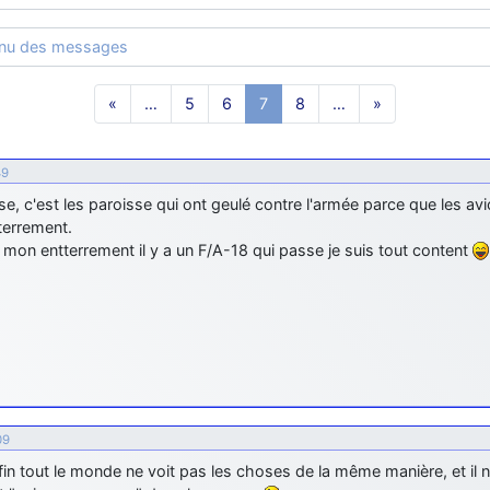
enu des messages
«
…
5
6
7
8
…
»
49
se, c'est les paroisse qui ont geulé contre l'armée parce que les avio
terrement.
 mon entterrement il y a un F/A-18 qui passe je suis tout content
09
fin tout le monde ne voit pas les choses de la même manière, et il