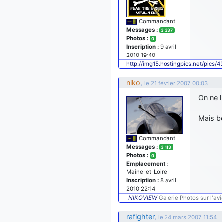
Commandant
Messages :
3 337
Photos :
0
Inscription :
9 avril
2010 19:40
http://img15.hostingpics.net/pics/
niko
,
le 21 février 2007 00:03
On ne l
Mais b
Commandant
Messages :
3 113
Photos :
0
Emplacement :
Maine-et-Loire
Inscription :
8 avril
2010 22:14
NIKOVIEW
Galerie Photos sur l'avia
rafighter
,
le 24 mars 2007 11:54