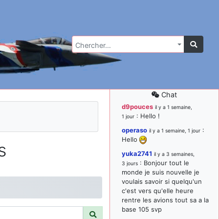
Chercher…
Chat
d9pouces
il y a 1 semaine,
: Hello !
1 jour
operaso
:
il y a 1 semaine, 1 jour
Hello
s
yuka2741
il y a 3 semaines,
: Bonjour tout le
3 jours
monde je suis nouvelle je
voulais savoir si quelqu'un
c'est vers qu'elle heure
rentre les avions tout sa a la
base 105 svp