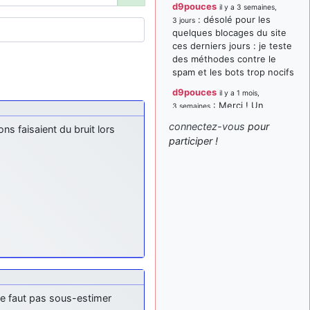
d9pouces
il y a 3 semaines,
: désolé pour les
3 jours
quelques blocages du site
ces derniers jours : je teste
des méthodes contre le
spam et les bots trop nocifs
d9pouces
il y a 1 mois,
: Merci ! Un
3 semaines
souvenir de la Ferté-Alais !
connectez-vous
pour
ns faisaient du bruit lors
paxwax
:
participer !
il y a 1 mois, 3 semaines
Super, la nouvelle bannière
d9pouces
il y a 2 mois,
: je suis un
1 semaine
avion@,._,+ > lesquels ? je
ne suis pas sûr de
comprendre
d9pouces
il y a 2 mois,
: ouakamois > si tu
1 semaine
parles du sujet sur l'Armée
de l'Air, bien sûr que oui !
 ne faut pas sous-estimer
je suis un avion@,._,+
il y a