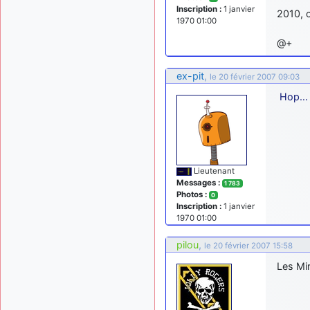
Inscription :
1 janvier
2010, 
1970 01:00
@+
ex-pit
,
le 20 février 2007 09:03
Hop…
Lieutenant
Messages :
1 783
Photos :
0
Inscription :
1 janvier
1970 01:00
pilou
,
le 20 février 2007 15:58
Les Mir