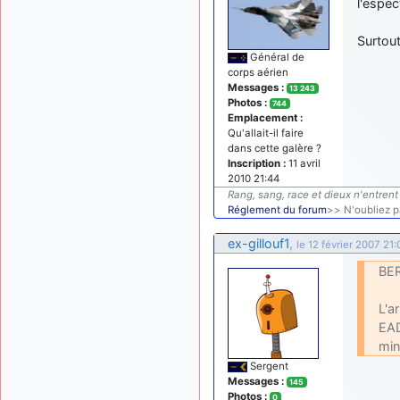
l'espe
Surtou
Général de
corps aérien
Messages :
13 243
Photos :
744
Emplacement :
Qu'allait-il faire
dans cette galère ?
Inscription :
11 avril
2010 21:44
Rang, sang, race et dieux n'entrent 
Réglement du forum
>> N'oubliez pa
ex-gillouf1
,
le 12 février 2007 21:
BER
L'a
EAD
min
Sergent
Messages :
145
Photos :
0