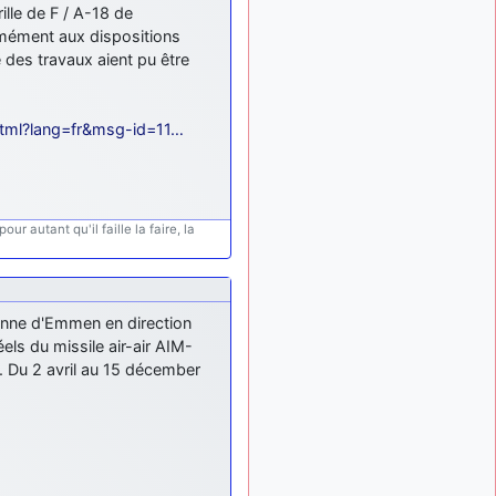
ille de F / A-18 de
ça devrait aller un peu
ormément aux dispositions
mieux
 des travaux aient pu être
d9pouces
il y a 10 mois,
: cette fois, c'est le
1 semaine
Brésil et Singapour qui
tml?lang=fr&msg-id=11…
mettent le site par terre
jericho
:
il y a 11 mois, 2 semaines
Ah ben je peux te confirmer
que j'étais resté dans le
filtre…
ur autant qu'il faille la faire, la
d9pouces
il y a 11 mois,
: Désolé ! Mon
2 semaines
filtrage a été un peu trop
violent manifestement
enne d'Emmen en direction
éels du missile air-air AIM-
tout voir
s. Du 2 avril au 15 décember