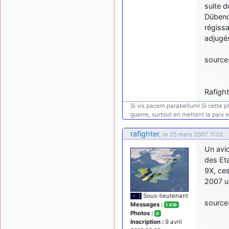
suite d
Dübendo
régissa
adjugé
source
Rafight
Si vis pacem parabellum! Si cette phra
guerre, surtout en mettant la paix 
rafighter
,
le 25 mars 2007 11:02
Un avi
des Eta
9X, ces
2007 un
Sous-lieutenant
source
Messages :
1 419
Photos :
0
Inscription :
9 avril