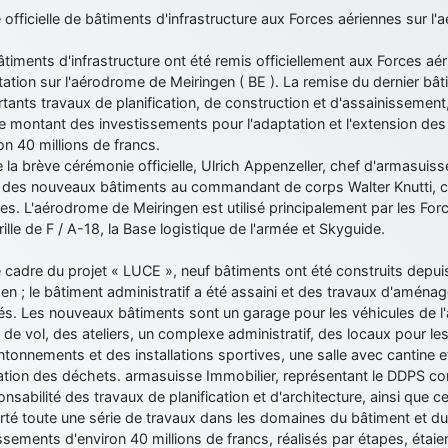
officielle de bâtiments d'infrastructure aux Forces aériennes sur l
timents d'infrastructure ont été remis officiellement aux Forces aé
itation sur l'aérodrome de Meiringen ( BE ). La remise du dernier 
tants travaux de planification, de construction et d'assainissement,
Le montant des investissements pour l'adaptation et l'extension des 
on 40 millions de francs.
 la brève cérémonie officielle, Ulrich Appenzeller, chef d'armasuisse
r des nouveaux bâtiments au commandant de corps Walter Knutti,
es. L'aérodrome de Meiringen est utilisé principalement par les Fo
rille de F / A-18, la Base logistique de l'armée et Skyguide.
 cadre du projet « LUCE », neuf bâtiments ont été construits depu
en ; le bâtiment administratif a été assaini et des travaux d'amén
s. Les nouveaux bâtiments sont un garage pour les véhicules de l'
 de vol, des ateliers, un complexe administratif, des locaux pour le
tonnements et des installations sportives, une salle avec cantine 
ination des déchets. armasuisse Immobilier, représentant le DDPS c
onsabilité des travaux de planification et d'architecture, ainsi que ce
é toute une série de travaux dans les domaines du bâtiment et du 
ssements d'environ 40 millions de francs, réalisés par étapes, étai