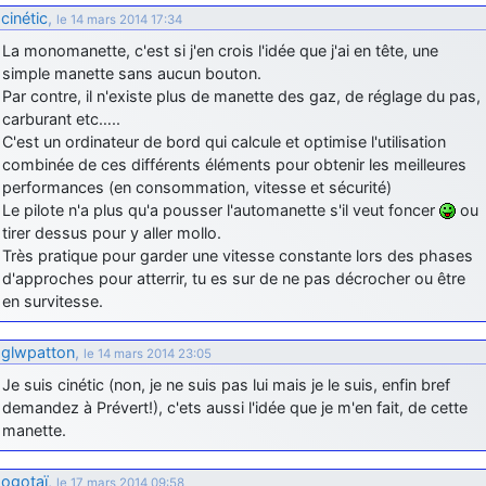
cinétic
,
le 14 mars 2014 17:34
La monomanette, c'est si j'en crois l'idée que j'ai en tête, une
simple manette sans aucun bouton.
Par contre, il n'existe plus de manette des gaz, de réglage du pas,
carburant etc…..
C'est un ordinateur de bord qui calcule et optimise l'utilisation
combinée de ces différents éléments pour obtenir les meilleures
performances (en consommation, vitesse et sécurité)
Le pilote n'a plus qu'a pousser l'automanette s'il veut foncer
ou
tirer dessus pour y aller mollo.
Très pratique pour garder une vitesse constante lors des phases
d'approches pour atterrir, tu es sur de ne pas décrocher ou être
en survitesse.
glwpatton
,
le 14 mars 2014 23:05
Je suis cinétic (non, je ne suis pas lui mais je le suis, enfin bref
demandez à Prévert!), c'ets aussi l'idée que je m'en fait, de cette
manette.
ogotaï
,
le 17 mars 2014 09:58