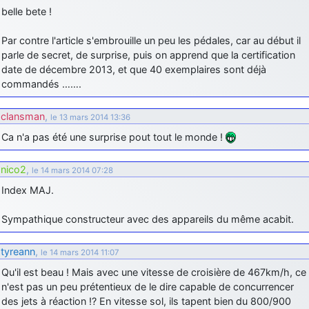
belle bete !
d9pouces
: Joyeux Noël à tous !
Par contre l'article s'embrouille un peu les pédales, car au début il
d9pouces
: mais tu peux tenter l'un des rares lycées militaires
comme le Prytanée dans la Sarthe, ça ne peut pas faire de mal !
parle de secret, de surprise, puis on apprend que la certification
date de décembre 2013, et que 40 exemplaires sont déjà
d9pouces
: C'est plutôt après le lycée, voire après une prépa
commandés …….
scientifique, tu as donc encore un peu de temps devant toi
yaellerigolow
: bonjour a tous je suis un élève de première
clansman
,
le 13 mars 2014 13:36
passionnée par l'aviation militaire , pourrais je savoir que faire après
le lycée pour s'orienter et pouvoir devenir officier de l'armée de l'air?
Ca n'a pas été une surprise pout tout le monde !
d9pouces
: lesquels, par exemple ?
nico2
,
le 14 mars 2014 07:28
mahmoud
: bonsoir, très instructif ce site .mais nous aimerions avoir
Index MAJ.
les photo des anciens appareils de l'armée de l'air de la haute -volta
d9pouces
: Ça me casse quand même bien les pieds, j’avoue
Sympathique constructeur avec des appareils du même acabit.
jericho
: Pour moi tout est à nouveau OK dirait-on… Merci à toi.
tyreann
,
le 14 mars 2014 11:07
d9pouces
: En espérant n’avoir coupé les accessoires de personne
au passage !
Qu'il est beau ! Mais avec une vitesse de croisière de 467km/h, ce
n'est pas un peu prétentieux de le dire capable de concurrencer
d9pouces
: j'ai trouvé un palliatif un peu violent, mais ça devrait aller
des jets à réaction !? En vitesse sol, ils tapent bien du 800/900
un peu mieux