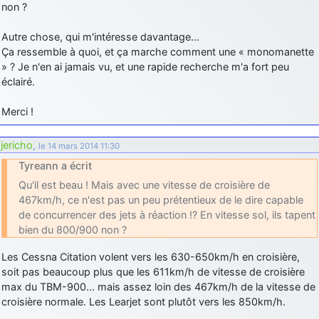
non ?
d9pouces
: cette fois, c'est le Brésil et Singapour qui mettent le site
par terre
Autre chose, qui m'intéresse davantage…
Ça ressemble à quoi, et ça marche comment une « monomanette
jericho
: Ah ben je peux te confirmer que j'étais resté dans le filtre…
» ? Je n'en ai jamais vu, et une rapide recherche m'a fort peu
éclairé.
d9pouces
: Désolé ! Mon filtrage a été un peu trop violent
manifestement
Merci !
tout voir
jericho
,
le 14 mars 2014 11:30
Tyreann a écrit
Qu'il est beau ! Mais avec une vitesse de croisière de
467km/h, ce n'est pas un peu prétentieux de le dire capable
de concurrencer des jets à réaction !? En vitesse sol, ils tapent
bien du 800/900 non ?
Les Cessna Citation volent vers les 630-650km/h en croisière,
soit pas beaucoup plus que les 611km/h de vitesse de croisière
max du TBM-900… mais assez loin des 467km/h de la vitesse de
croisière normale. Les Learjet sont plutôt vers les 850km/h.