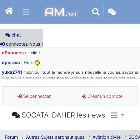
AM
.net
chat
connectez-vous !
d9pouces
: Hello !
operaso
: Hello
yuka2741
: Bonjour tout le monde je suis nouvelle je voulais savoir si
quelqu'un c'est vers qu'elle heure rentre les avions tout sa a la base
105 svp
d9pouces
: désolé pour les quelques blocages du site ces derniers
Se connecter
Créer un compte
jours : je teste des méthodes contre le spam et les bots trop nocifs
d9pouces
: Merci ! Un souvenir de la Ferté-Alais !
SOCATA-DAHER les news
paxwax
: Super, la nouvelle bannière
d9pouces
: je suis un avion@,._,+ > lesquels ? je ne suis pas sûr de
comprendre
Forum
Autres Sujets aéronautiques
Aviation civile
SOCA