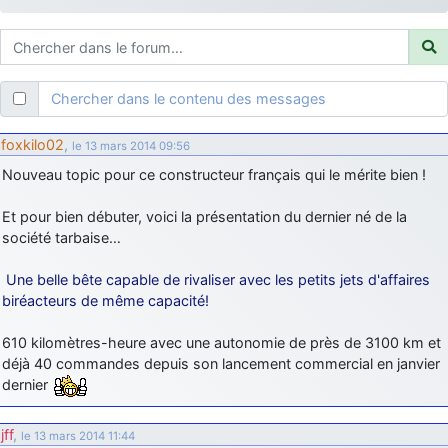
d9pouces
: ouakamois > si tu parles du sujet sur l'Armée de l'Air,
bien sûr que oui !
je suis un avion@,._,+
: Bonjour je viens d'arriver il y a quelques
moi et quelques avions n'ont pas les mêmes noms qu'aujourd'hui
Chercher dans le contenu des messages
ouakamois
: Bonjourà toutes et à tous.en espérantque ces
quelques images du Pays Basque vous auront plu ; Agur…
foxkilo02
,
le 13 mars 2014 09:56
d9pouces
: Je me rattraperai à la Ferté samedi
Nouveau topic pour ce constructeur français qui le mérite bien !
d9pouces
: Malheureusement non
un peu trop loin pour moi !
Et pour bien débuter, voici la présentation du dernier né de la
fox_50
: Bonjour, certains parmis vous étaient-ils présent au
société tarbaise…
meeting de Lann Bihoué de 2026 ?
cachée dans les pins
: Coucou et excellente année 2026 à tous et
Une belle bête capable de rivaliser avec les petits jets d'affaires
au site!
biréacteurs de même capacité!
jericho
: Bonne année et tous mes meilleurs voeux à tous pour
610 kilomètres-heure avec une autonomie de près de 3100 km et
2026 !
déjà 40 commandes depuis son lancement commercial en janvier
little boy
: je vous souhaite un bon réveillon pour cette nouvelle
dernier
année!
jericho
: Merci D9pouces, à mon tour de souhaiter un Joyeux Noël
jff
,
le 13 mars 2014 11:44
et de bonnes fêtes de fin d'année.