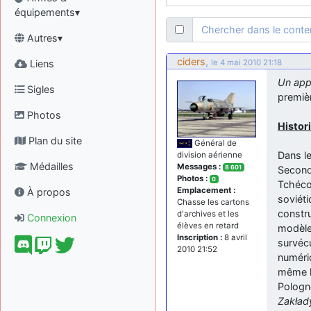
équipements▾
Chercher dans le cont
Autres▾
ciders
,
Liens
le 4 mai 2010 21:18
Un appa
Sigles
premièr
Photos
Histori
Plan du site
Général de
Dans le
division aérienne
Médailles
Messages :
8 601
Second
Photos :
0
Tchécos
Emplacement :
À propos
soviét
Chasse les cartons
constr
d'archives et les
Connexion
élèves en retard
modèles
Inscription :
8 avril
survécu
2010 21:52
numériq
même l’
Pologne
Zakład