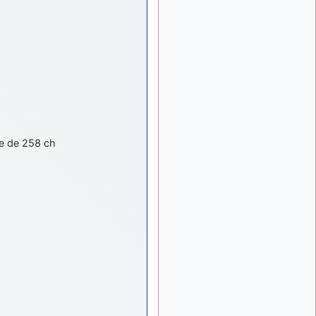
tous !
d9pouces
: mais
il y a 8 mois
tu peux tenter l'un des
rares lycées militaires
comme le Prytanée dans la
Sarthe, ça ne peut pas faire
de mal !
d9pouces
: C'est
il y a 8 mois
plutôt après le lycée, voire
après une prépa
ce de 258 ch
scientifique, tu as donc
encore un peu de temps
devant toi
yaellerigolow
il y a 8 mois,
: bonjour a tous je
1 semaine
suis un élève de première
passionnée par l'aviation
militaire , pourrais je savoir
que faire après le lycée
pour s'orienter et pouvoir
devenir officier de l'armée
de l'air?