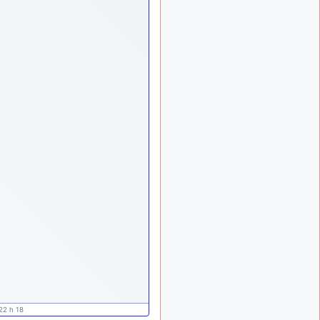
d9pouces
:
il y a 9 mois
lesquels, par exemple ?
mahmoud
:
il y a 9 mois
bonsoir, très instructif ce
site .mais nous aimerions
avoir les photo des anciens
appareils de l'armée de l'air
de la haute -volta
d9pouces
: Ça
il y a 10 mois
me casse quand même bien
les pieds, j’avoue
jericho
:
il y a 10 mois, 1 semaine
Pour moi tout est à nouveau
OK dirait-on… Merci à toi.
d9pouces
il y a 10 mois,
: En espérant
1 semaine
n’avoir coupé les
accessoires de personne au
passage !
d9pouces
il y a 10 mois,
22 h 18
: j'ai trouvé un
1 semaine