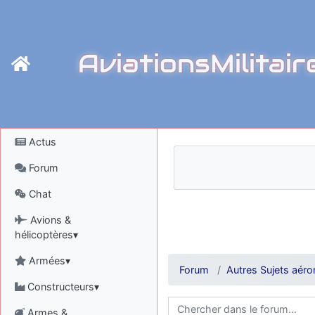
AviationsMilitair
Actus
Forum
Chat
Avions &
hélicoptères▾
Armées▾
Forum
Autres Sujets aéro
Constructeurs▾
Armes &