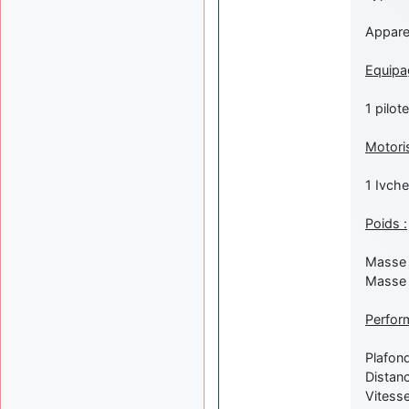
Apparei
Equipa
1 pilote
Motoris
1 Ivche
Poids :
Masse 
Masse 
Perfor
Plafon
Distan
Vitess