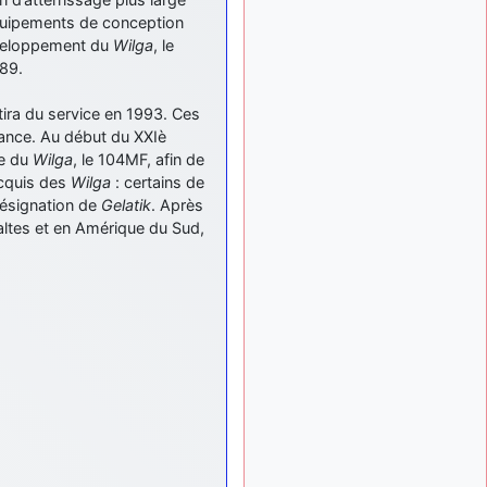
meeting de Lann Bihoué de
2026 ?
équipements de conception
éveloppement du
Wilga
, le
cachée dans les pins
il y a
989.
: Coucou et
6 mois, 3 semaines
excellente année 2026 à
retira du service en 1993. Ces
tous et au site!
sance. Au début du XXIè
jericho
:
il y a 7 mois, 1 semaine
ée du
Wilga
, le 104MF, afin de
Bonne année et tous mes
acquis des
Wilga
: certains de
meilleurs voeux à tous pour
désignation de
Gelatik
. Après
2026 !
ltes et en Amérique du Sud,
little boy
il y a 7 mois,
: je vous souhaite
1 semaine
un bon réveillon pour cette
nouvelle année!
jericho
:
il y a 7 mois, 1 semaine
Merci D9pouces, à mon tour
de souhaiter un Joyeux
Noël et de bonnes fêtes de
fin d'année.
d9pouces
il y a 7 mois,
: Joyeux Noël à
1 semaine