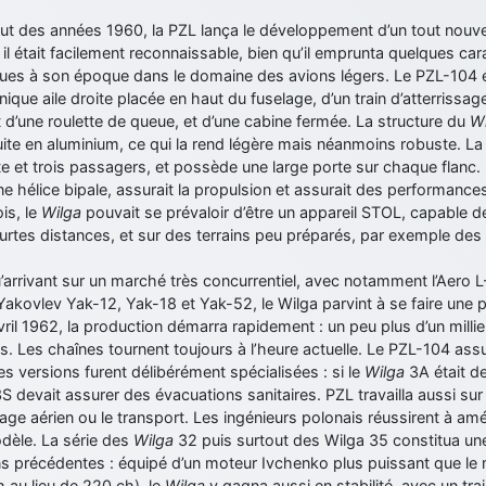
ut des années 1960, la PZL lança le développement d’un tout nouve
, il était facilement reconnaissable, bien qu’il emprunta quelques ca
ues à son époque dans le domaine des avions légers. Le PZL-104 éta
nique aile droite placée en haut du fuselage, d’un train d’atterri
t d’une roulette de queue, et d’une cabine fermée. La structure du
Wi
uite en aluminium, ce qui la rend légère mais néanmoins robuste. L
te et trois passagers, et possède une large porte sur chaque flanc.
e hélice bipale, assurait la propulsion et assurait des performanc
is, le
Wilga
pouvait se prévaloir d’être un appareil STOL, capable de 
urtes distances, et sur des terrains peu préparés, par exemple des 
’arrivant sur un marché très concurrentiel, avec notamment l’Aero 
Yakovlev Yak-12, Yak-18 et Yak-52, le Wilga parvint à se faire une 
vril 1962, la production démarra rapidement : un peu plus d’un millie
s. Les chaînes tournent toujours à l’heure actuelle. Le PZL-104 assu
es versions furent délibérément spécialisées : si le
Wilga
3A était de
S devait assurer des évacuations sanitaires. PZL travailla aussi su
age aérien ou le transport. Les ingénieurs polonais réussirent à amél
dèle. La série des
Wilga
32 puis surtout des Wilga 35 constitua une 
s précédentes : équipé d’un moteur Ivchenko plus puissant que le 
 au lieu de 220 ch), le
Wilga
y gagna aussi en stabilité, avec un trai