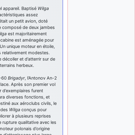
: Bonjour je
2 mois, 1 semaine
l appareil. Baptisé
Wilga
viens d'arriver il y a
quelques moi et quelques
ractéristiques assez
avions n'ont pas les mêmes
it un petit avion, doté
noms qu'aujourd'hui
ssage composé de deux jambes
lga
est majoritairement
ouakamois
il y a 2 mois,
a cabine est aménagée pour
: Bonjourà toutes
2 semaines
et à tous.en espérantque
 Un unique moteur en étoile,
ces quelques images du
es relativement modestes.
Pays Basque vous auront
décoller et d’atterrir sur de
plu ; Agur…
terrains herbeux.
d9pouces
il y a 2 mois,
: Je me rattraperai
L-60
Brigadyr
, l’Antonov An-2
3 semaines
à la Ferté samedi
place. Après son premier vol
r d’exemplaires furent
d9pouces
il y a 2 mois,
ra diverses fonctions, et
:
3 semaines
stiné aux aéroclubs civils, le
Malheureusement non
un
peu trop loin pour moi !
r des
Wilga
conçus pour
iorer à plusieurs reprises
fox_50
:
il y a 2 mois, 3 semaines
rupture qualitative avec les
Bonjour, certains parmis
moteur polonais d’origine
vous étaient-ils présent au
n d’atterrissage plus large