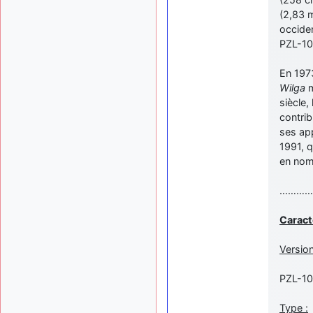
(2,83 m
occide
PZL-1
En 1973
Wilga
m
siècle,
contrib
ses app
1991, 
en nomb
…………
Caract
Version
PZL-1
Type :