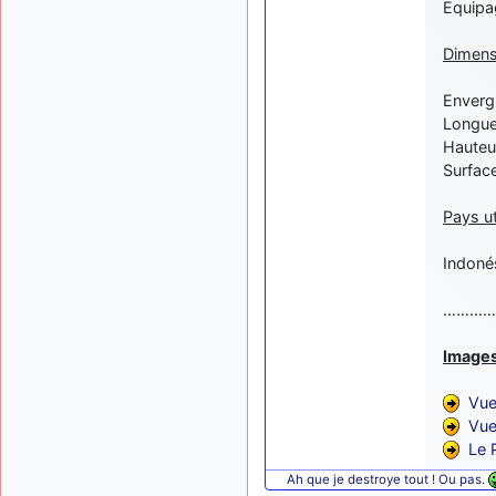
Equipag
Dimens
Envergu
Longue
Hauteur
Surface
Pays ut
Indonés
…………
Images
Vue
Vue
Le 
Ah que je destroye tout ! Ou pas.