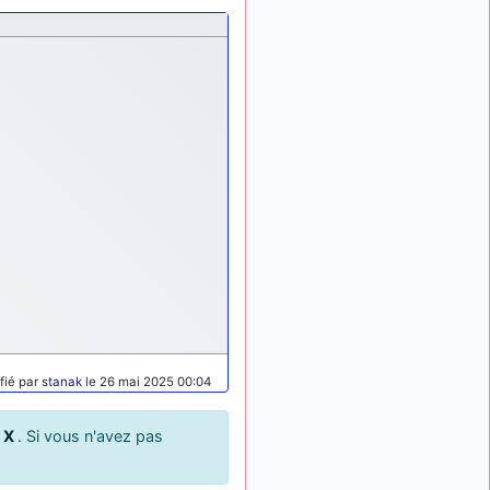
palliatif un peu violent, mais
ça devrait aller un peu
mieux
d9pouces
il y a 10 mois,
: cette fois, c'est le
1 semaine
Brésil et Singapour qui
mettent le site par terre
jericho
:
il y a 11 mois, 2 semaines
Ah ben je peux te confirmer
que j'étais resté dans le
filtre…
d9pouces
il y a 11 mois,
: Désolé ! Mon
2 semaines
filtrage a été un peu trop
violent manifestement
tout voir
fié par
stanak
le 26 mai 2025 00:04
u
X
. Si vous n'avez pas