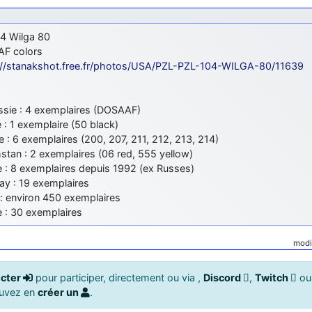
4 Wilga 80
AF colors
://stanakshot.free.fr/photos/USA/PZL-PZL-104-WILGA-80/11639
ussie : 4 exemplaires (DOSAAF)
 : 1 exemplaire (50 black)
e : 6 exemplaires (200, 207, 211, 212, 213, 214)
stan : 2 exemplaires (06 red, 555 yellow)
e : 8 exemplaires depuis 1992 (ex Russes)
ay : 19 exemplaires
 : environ 450 exemplaires
e : 30 exemplaires
modi
cter
pour participer, directement ou via ,
Discord
,
Twitch
o
ouvez en
créer un
.