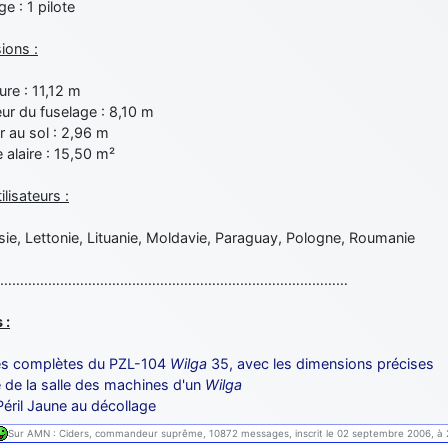
e : 1 pilote
ions :
re : 11,12 m
ur du fuselage : 8,10 m
 au sol : 2,96 m
 alaire : 15,50 m²
ilisateurs :
ie, Lettonie, Lituanie, Moldavie, Paraguay, Pologne, Roumanie
……………………………………………………………………………
 :
s complètes du PZL-104
Wilga
35, avec les dimensions précises
 de la salle des machines d'un
Wilga
Péril Jaune au décollage
Sur AMN : Ciders, commandeur suprême, 10872 messages, inscrit le 02 septembre 2006, à 