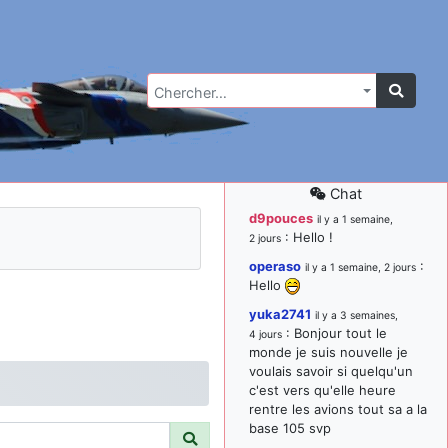
Chercher…
Chat
d9pouces
il y a 1 semaine,
: Hello !
2 jours
operaso
:
il y a 1 semaine, 2 jours
Hello
yuka2741
il y a 3 semaines,
: Bonjour tout le
4 jours
monde je suis nouvelle je
voulais savoir si quelqu'un
c'est vers qu'elle heure
rentre les avions tout sa a la
base 105 svp