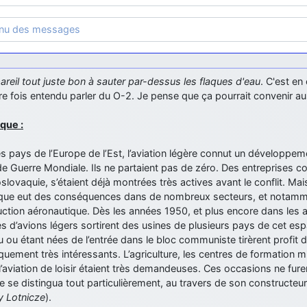
enu des messages
reil tout juste bon à sauter par-dessus les flaques d'eau
. C'est en
e fois entendu parler du O-2. Je pense que ça pourrait convenir a
que :
s pays de l’Europe de l’Est, l’aviation légère connut un développem
e Guerre Mondiale. Ils ne partaient pas de zéro. Des entreprises 
lovaquie, s’étaient déjà montrées très actives avant le conflit. Mai
ique eut des conséquences dans de nombreux secteurs, et notamme
uction aéronautique. Dès les années 1950, et plus encore dans les
 d’avions légers sortirent des usines de plusieurs pays de cet espa
 ou étant nées de l’entrée dans le bloc communiste tirèrent profit 
uement très intéressants. L’agriculture, les centres de formation mil
aviation de loisir étaient très demandeuses. Ces occasions ne furen
 se distingua tout particulièrement, au travers de son constructeur 
y Lotnicze
).