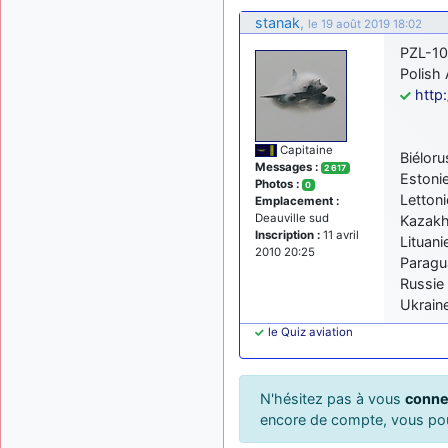
stanak
,
le 19 août 2019 18:02
PZL-10
Polish 
http
Capitaine
Biélor
Messages :
2 617
Estonie
Photos :
0
Lettoni
Emplacement :
Deauville sud
Kazakh
Inscription :
11 avril
Lituani
2010 20:25
Paragu
Russie
Ukrain
le Quiz aviation
N'hésitez pas à vous
conne
encore de compte, vous p