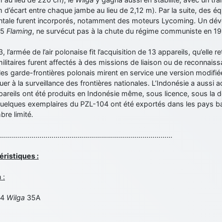
 d’écart entre chaque jambe au lieu de 2,12 m). Par la suite, des 
ntale furent incorporés, notamment des moteurs Lycoming. Un d
05
Flaming
, ne survécut pas à la chute du régime communiste en 1
, l’armée de l’air polonaise fit l’acquisition de 13 appareils, qu’elle 
ilitaires furent affectés à des missions de liaison ou de reconnais
 les garde-frontières polonais mirent en service une version modifi
uer à la surveillance des frontières nationales. L’Indonésie a aussi 
areils ont été produits en Indonésie même, sous licence, sous la 
quelques exemplaires du PZL-104 ont été exportés dans les pays ba
re limité.
……………………………………………………………………………
éristiques :
 :
04
Wilga
35A