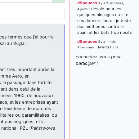
d9pouces
il y a 3 semaines,
: désolé pour les
4 jours
quelques blocages du site
ces derniers jours : je teste
des méthodes contre le
spam et les bots trop nocifs
 ces termes que j'ai pour la
d9pouces
il y a 1 mois,
ussi au
Wilga
.
: Merci ! Un
3 semaines
souvenir de la Ferté-Alais !
connectez-vous
pour
paxwax
:
participer !
il y a 1 mois, 3 semaines
Super, la nouvelle bannière
ent très important après la
comme Aero, en
d9pouces
il y a 2 mois,
s le passage dans l’orbite
: je suis un
1 semaine
avion@,._,+ > lesquels ? je
nt dans celui de la
ne suis pas sûr de
 années 1960, de nouveaux
comprendre
ce, et les entreprises ayant
de l’existence de marchés
d9pouces
il y a 2 mois,
itaires ou paramilitaires, ou
: ouakamois > si tu
1 semaine
parles du sujet sur l'Armée
t pas négligées, et la
de l'Air, bien sûr que oui !
national, PZL (
Państwowe
je suis un avion@,._,+
il y a