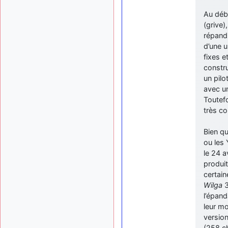
Au déb
(grive)
répand
d’une u
fixes e
constr
un pilo
avec un
Toutefo
très co
Bien qu
ou les 
le 24 a
produit
certain
Wilga
3
l’épand
leur mo
version
(258 ch