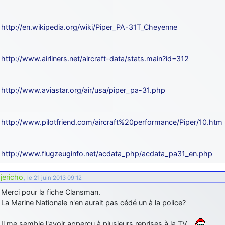
http://en.wikipedia.org/wiki/Piper_PA-31T_Cheyenne
http://www.airliners.net/aircraft-data/stats.main?id=312
http://www.aviastar.org/air/usa/piper_pa-31.php
http://www.pilotfriend.com/aircraft%20performance/Piper/10.htm
http://www.flugzeuginfo.net/acdata_php/acdata_pa31_en.php
jericho
,
le 21 juin 2013 09:12
Merci pour la fiche Clansman.
La Marine Nationale n'en aurait pas cédé un à la police?
Il me semble l'avoir apperçu à plusieurs reprises à la TV…