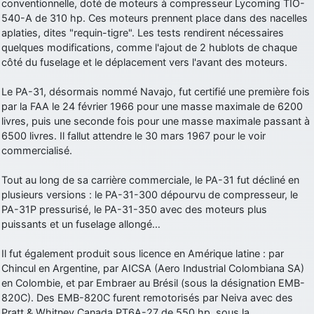
conventionnelle, doté de moteurs à compresseur Lycoming TIO-
540-A de 310 hp. Ces moteurs prennent place dans des nacelles
d9pouces
: Joyeux Noël à tous !
aplaties, dites "requin-tigre". Les tests rendirent nécessaires
d9pouces
: mais tu peux tenter l'un des rares lycées militaires
quelques modifications, comme l'ajout de 2 hublots de chaque
comme le Prytanée dans la Sarthe, ça ne peut pas faire de mal !
côté du fuselage et le déplacement vers l'avant des moteurs.
d9pouces
: C'est plutôt après le lycée, voire après une prépa
scientifique, tu as donc encore un peu de temps devant toi
Le PA-31, désormais nommé Navajo, fut certifié une première fois
par la FAA le 24 février 1966 pour une masse maximale de 6200
yaellerigolow
: bonjour a tous je suis un élève de première
livres, puis une seconde fois pour une masse maximale passant à
passionnée par l'aviation militaire , pourrais je savoir que faire après
6500 livres. Il fallut attendre le 30 mars 1967 pour le voir
le lycée pour s'orienter et pouvoir devenir officier de l'armée de l'air?
commercialisé.
d9pouces
: lesquels, par exemple ?
Tout au long de sa carrière commerciale, le PA-31 fut décliné en
mahmoud
: bonsoir, très instructif ce site .mais nous aimerions avoir
plusieurs versions : le PA-31-300 dépourvu de compresseur, le
les photo des anciens appareils de l'armée de l'air de la haute -volta
PA-31P pressurisé, le PA-31-350 avec des moteurs plus
d9pouces
: Ça me casse quand même bien les pieds, j’avoue
puissants et un fuselage allongé…
jericho
: Pour moi tout est à nouveau OK dirait-on… Merci à toi.
Il fut également produit sous licence en Amérique latine : par
d9pouces
: En espérant n’avoir coupé les accessoires de personne
Chincul en Argentine, par AICSA (Aero Industrial Colombiana SA)
au passage !
en Colombie, et par Embraer au Brésil (sous la désignation EMB-
d9pouces
: j'ai trouvé un palliatif un peu violent, mais ça devrait aller
820C). Des EMB-820C furent remotorisés par Neiva avec des
un peu mieux
Pratt & Whitney Canada PT6A-27 de 550 hp, sous la