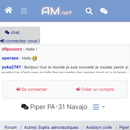
AM
.net
chat
connectez-vous !
d9pouces
: Hello !
operaso
: Hello
yuka2741
: Bonjour tout le monde je suis nouvelle je voulais savoir si
quelqu'un c'est vers qu'elle heure rentre les avions tout sa a la base
105 svp
d9pouces
: désolé pour les quelques blocages du site ces derniers
Se connecter
Créer un compte
jours : je teste des méthodes contre le spam et les bots trop nocifs
d9pouces
: Merci ! Un souvenir de la Ferté-Alais !
Piper PA-31 Navajo
paxwax
: Super, la nouvelle bannière
d9pouces
: je suis un avion@,._,+ > lesquels ? je ne suis pas sûr de
comprendre
Forum
Autres Sujets aéronautiques
Aviation civile
Piper