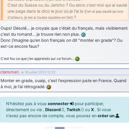
C'est du Suisse ou du Jericho ? Ou alors c'est moi qui ai sauté
une page dans le dico le jour où je l'ai lu
(j'en ai pas sauté qu'une
?
d'ailleurs, je les ai toutes sautées en fait)
Oups! Désolé… je croyais que c'était du français, mais visiblement
c'est du romand… je trouve rien non plus.
Donc j'imagine qu'en bon français on dit "monter en grade"? Ou
est-ce encore faux?
C'est fou ce que j'en apprends sur ce forum…
clansman
,
le 18 juillet 2013 12:22
Monter en grade, ouaip, c'est l'expression juste en France. Quand
à moi, je l'ai rétrogradé.
N'hésitez pas à vous
connecter
pour participer,
directement ou via ,
Discord
,
Twitch
ou
X
. Si vous
n'avez pas encore de compte, vous pouvez en
créer un
.