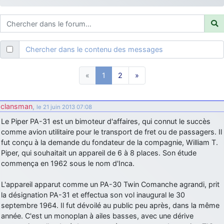
d9pouces
: ouakamois > si tu parles du sujet sur l'Armée de l'Air,
bien sûr que oui !
je suis un avion@,._,+
: Bonjour je viens d'arriver il y a quelques
moi et quelques avions n'ont pas les mêmes noms qu'aujourd'hui
Chercher dans le contenu des messages
ouakamois
: Bonjourà toutes et à tous.en espérantque ces
quelques images du Pays Basque vous auront plu ; Agur…
«
1
2
»
d9pouces
: Je me rattraperai à la Ferté samedi
d9pouces
: Malheureusement non
un peu trop loin pour moi !
clansman
,
le 21 juin 2013 07:08
fox_50
: Bonjour, certains parmis vous étaient-ils présent au
Le Piper PA-31 est un bimoteur d'affaires, qui connut le succès
meeting de Lann Bihoué de 2026 ?
comme avion utilitaire pour le transport de fret ou de passagers. Il
cachée dans les pins
: Coucou et excellente année 2026 à tous et
fut conçu à la demande du fondateur de la compagnie, William T.
au site!
Piper, qui souhaitait un appareil de 6 à 8 places. Son étude
jericho
commença en 1962 sous le nom d'Inca.
: Bonne année et tous mes meilleurs voeux à tous pour
2026 !
L'appareil apparut comme un PA-30 Twin Comanche agrandi, prit
little boy
: je vous souhaite un bon réveillon pour cette nouvelle
la désignation PA-31 et effectua son vol inaugural le 30
année!
septembre 1964. Il fut dévoilé au public peu après, dans la même
jericho
: Merci D9pouces, à mon tour de souhaiter un Joyeux Noël
année. C'est un monoplan à ailes basses, avec une dérive
et de bonnes fêtes de fin d'année.