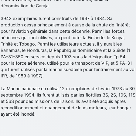
dénomination de Caraja.
d9pouces
: cette fois, c'est le Brésil et Singapour qui mettent le site
par terre
3942 exemplaires furent construits de 1967 à 1984. Sa
jericho
: Ah ben je peux te confirmer que j'étais resté dans le filtre…
production cessa principalement à cause de la chute de l'intérêt
pour l'aviation générale dans cette décennie. Parmi les forces
d9pouces
aériennes qui l'ont utilisés, on peut noter la Finlande, le Kenya,
: Désolé ! Mon filtrage a été un peu trop violent
manifestement
Trinité et Tobago. Parmi les utilisateurs actuels, il y aurait les
Bahamas, le Honduras, la République dominicaine et la Suède (1
tout voir
PA-31-350 en service depuis 1993 sous la désignation Tp 54
pour la force aérienne, utilisé pour le transport de VIP, et 5 PA-31
qui furent utilisés par la marine suédoise pour l'entraînement au vol
IFR, de 1989 à 1997).
La Marine nationale en utilisa 12 exemplaires de février 1973 au 30
septembre 1994. Ils furent utilisés par les flottilles 3S, 2S, 10S, 11S
et 56S pour des missions de liaison. Ils avait été acquis après
reconditionnement et changement de leurs moteurs, leur hangar
ayant été inondé.