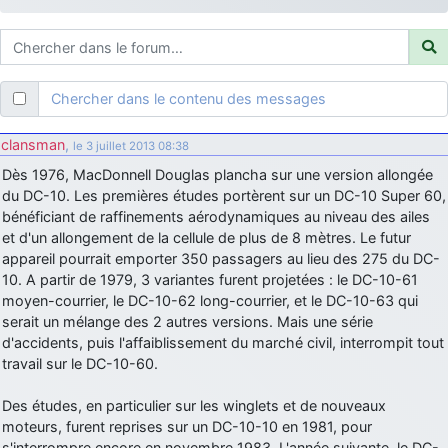
d9pouces
: ouakamois > si tu parles du sujet sur l'Armée de l'Air,
bien sûr que oui !
je suis un avion@,._,+
: Bonjour je viens d'arriver il y a quelques
moi et quelques avions n'ont pas les mêmes noms qu'aujourd'hui
Chercher dans le contenu des messages
ouakamois
: Bonjourà toutes et à tous.en espérantque ces
quelques images du Pays Basque vous auront plu ; Agur…
clansman
,
le 3 juillet 2013 08:38
d9pouces
: Je me rattraperai à la Ferté samedi
Dès 1976, MacDonnell Douglas plancha sur une version allongée
d9pouces
du DC-10. Les premières études portèrent sur un DC-10 Super 60,
: Malheureusement non
un peu trop loin pour moi !
bénéficiant de raffinements aérodynamiques au niveau des ailes
fox_50
: Bonjour, certains parmis vous étaient-ils présent au
et d'un allongement de la cellule de plus de 8 mètres. Le futur
meeting de Lann Bihoué de 2026 ?
appareil pourrait emporter 350 passagers au lieu des 275 du DC-
cachée dans les pins
: Coucou et excellente année 2026 à tous et
10. A partir de 1979, 3 variantes furent projetées : le DC-10-61
au site!
moyen-courrier, le DC-10-62 long-courrier, et le DC-10-63 qui
serait un mélange des 2 autres versions. Mais une série
jericho
: Bonne année et tous mes meilleurs voeux à tous pour
d'accidents, puis l'affaiblissement du marché civil, interrompit tout
2026 !
travail sur le DC-10-60.
little boy
: je vous souhaite un bon réveillon pour cette nouvelle
année!
Des études, en particulier sur les winglets et de nouveaux
jericho
moteurs, furent reprises sur un DC-10-10 en 1981, pour
: Merci D9pouces, à mon tour de souhaiter un Joyeux Noël
et de bonnes fêtes de fin d'année.
s'interrompre encore en novembre 1983. L'année suivante, le DC-