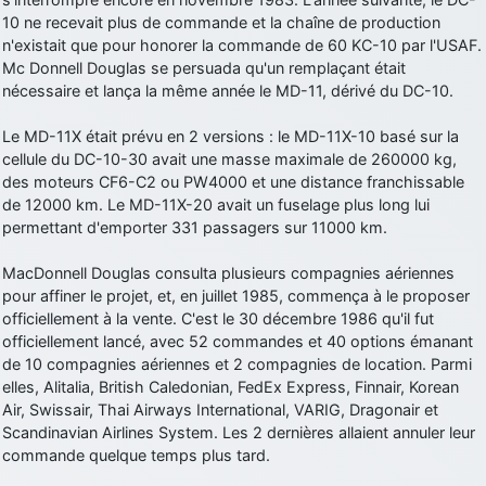
10 ne recevait plus de commande et la chaîne de production
d9pouces
: Joyeux Noël à tous !
n'existait que pour honorer la commande de 60 KC-10 par l'USAF.
d9pouces
: mais tu peux tenter l'un des rares lycées militaires
Mc Donnell Douglas se persuada qu'un remplaçant était
comme le Prytanée dans la Sarthe, ça ne peut pas faire de mal !
nécessaire et lança la même année le MD-11, dérivé du DC-10.
d9pouces
: C'est plutôt après le lycée, voire après une prépa
Le MD-11X était prévu en 2 versions : le MD-11X-10 basé sur la
scientifique, tu as donc encore un peu de temps devant toi
cellule du DC-10-30 avait une masse maximale de 260000 kg,
yaellerigolow
: bonjour a tous je suis un élève de première
des moteurs CF6-C2 ou PW4000 et une distance franchissable
passionnée par l'aviation militaire , pourrais je savoir que faire après
de 12000 km. Le MD-11X-20 avait un fuselage plus long lui
le lycée pour s'orienter et pouvoir devenir officier de l'armée de l'air?
permettant d'emporter 331 passagers sur 11000 km.
d9pouces
: lesquels, par exemple ?
MacDonnell Douglas consulta plusieurs compagnies aériennes
mahmoud
: bonsoir, très instructif ce site .mais nous aimerions avoir
pour affiner le projet, et, en juillet 1985, commença à le proposer
les photo des anciens appareils de l'armée de l'air de la haute -volta
officiellement à la vente. C'est le 30 décembre 1986 qu'il fut
d9pouces
: Ça me casse quand même bien les pieds, j’avoue
officiellement lancé, avec 52 commandes et 40 options émanant
de 10 compagnies aériennes et 2 compagnies de location. Parmi
jericho
: Pour moi tout est à nouveau OK dirait-on… Merci à toi.
elles, Alitalia, British Caledonian, FedEx Express, Finnair, Korean
d9pouces
: En espérant n’avoir coupé les accessoires de personne
Air, Swissair, Thai Airways International, VARIG, Dragonair et
au passage !
Scandinavian Airlines System. Les 2 dernières allaient annuler leur
commande quelque temps plus tard.
d9pouces
: j'ai trouvé un palliatif un peu violent, mais ça devrait aller
un peu mieux