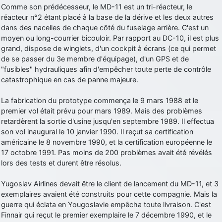
Comme son prédécesseur, le MD-11 est un tri-réacteur, le
d9pouces
: cette fois, c'est le Brésil et Singapour qui mettent le site
réacteur n°2 étant placé à la base de la dérive et les deux autres
par terre
dans des nacelles de chaque côté du fuselage arrière. C'est un
jericho
: Ah ben je peux te confirmer que j'étais resté dans le filtre…
moyen ou long-courrier bicouloir. Par rapport au DC-10, il est plus
grand, dispose de winglets, d'un cockpit à écrans (ce qui permet
de se passer du 3e membre d'équipage), d'un GPS et de
d9pouces
: Désolé ! Mon filtrage a été un peu trop violent
"fusibles" hydrauliques afin d'empêcher toute perte de contrôle
manifestement
catastrophique en cas de panne majeure.
tout voir
La fabrication du prototype commença le 9 mars 1988 et le
premier vol était prévu pour mars 1989. Mais des problèmes
retardèrent la sortie d'usine jusqu'en septembre 1989. Il effectua
son vol inaugural le 10 janvier 1990. Il reçut sa certification
américaine le 8 novembre 1990, et la certification européenne le
17 octobre 1991. Pas moins de 200 problèmes avait été révélés
lors des tests et durent être résolus.
Yugoslav Airlines devait être le client de lancement du MD-11, et 3
exemplaires avaient été construits pour cette compagnie. Mais la
guerre qui éclata en Yougoslavie empêcha toute livraison. C'est
Finnair qui reçut le premier exemplaire le 7 décembre 1990, et le