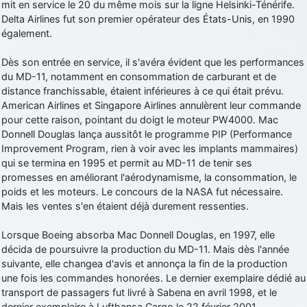
mit en service le 20 du même mois sur la ligne Helsinki-Ténérife.
Delta Airlines fut son premier opérateur des États-Unis, en 1990
également.
Dès son entrée en service, il s'avéra évident que les performances
du MD-11, notamment en consommation de carburant et de
distance franchissable, étaient inférieures à ce qui était prévu.
American Airlines et Singapore Airlines annulèrent leur commande
pour cette raison, pointant du doigt le moteur PW4000. Mac
Donnell Douglas lança aussitôt le programme PIP (Performance
Improvement Program, rien à voir avec les implants mammaires)
qui se termina en 1995 et permit au MD-11 de tenir ses
promesses en améliorant l'aérodynamisme, la consommation, le
poids et les moteurs. Le concours de la NASA fut nécessaire.
Mais les ventes s'en étaient déjà durement ressenties.
Lorsque Boeing absorba Mac Donnell Douglas, en 1997, elle
décida de poursuivre la production du MD-11. Mais dès l'année
suivante, elle changea d'avis et annonça la fin de la production
une fois les commandes honorées. Le dernier exemplaire dédié au
transport de passagers fut livré à Sabena en avril 1998, et le
dernier exemplaire à Lufthansa Cargo le 22 février 2001.