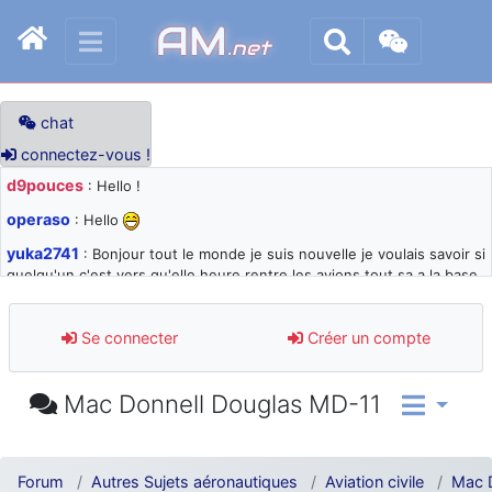
AM
.net
chat
connectez-vous !
d9pouces
: Hello !
operaso
: Hello
yuka2741
: Bonjour tout le monde je suis nouvelle je voulais savoir si
quelqu'un c'est vers qu'elle heure rentre les avions tout sa a la base
105 svp
d9pouces
: désolé pour les quelques blocages du site ces derniers
Se connecter
Créer un compte
jours : je teste des méthodes contre le spam et les bots trop nocifs
d9pouces
: Merci ! Un souvenir de la Ferté-Alais !
Mac Donnell Douglas MD-11
paxwax
: Super, la nouvelle bannière
d9pouces
: je suis un avion@,._,+ > lesquels ? je ne suis pas sûr de
comprendre
Forum
Autres Sujets aéronautiques
Aviation civile
Mac 