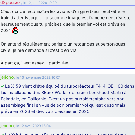
d9pouces
,
le 10 juin 2020 19:20
C'est dur de reconnaître les avions d'origine (sauf peut-être le
train d'atterrissage). La seconde image est franchement réaliste,
heureusement que tu précises que le premier vol est prévu en
2021
On entend régulièrement parler d'un retour des supersoniques
civils, je me demande si c'est bien vrai.
À part ça, il est assez… particulier.
jericho
,
le 16 novembre 2022 16:07
Le X-59 vient d'être équipé du turboréacteur F414-GE-100 dans
les installations des Skunk Works de l'usine Lockheed Martin à
Palmdale, en Californie. C'est un pas supplémentaire vers son
assemblage final en vue de son premier vol qui est désormais
prévu en 2023 et des vols d'essais en 2025.
jericho
,
le 12 avril 2023 15:04
Le X-59, en cours d'assemblage au sein de la division Skunk