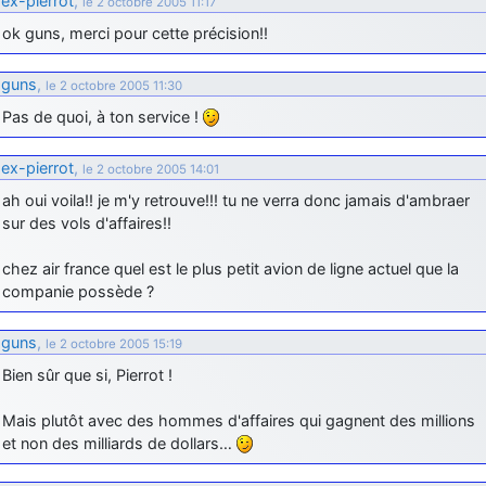
ex-pierrot
,
le 2 octobre 2005 11:17
d9pouces
: cette fois, c'est le Brésil et Singapour qui mettent le site
ok guns, merci pour cette précision!!
par terre
jericho
: Ah ben je peux te confirmer que j'étais resté dans le filtre…
guns
,
le 2 octobre 2005 11:30
Pas de quoi, à ton service !
d9pouces
: Désolé ! Mon filtrage a été un peu trop violent
manifestement
ex-pierrot
,
le 2 octobre 2005 14:01
tout voir
ah oui voila!! je m'y retrouve!!! tu ne verra donc jamais d'ambraer
sur des vols d'affaires!!
chez air france quel est le plus petit avion de ligne actuel que la
companie possède ?
guns
,
le 2 octobre 2005 15:19
Bien sûr que si, Pierrot !
Mais plutôt avec des hommes d'affaires qui gagnent des millions
et non des milliards de dollars…