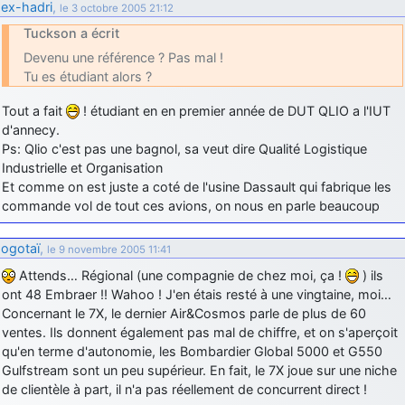
ex-hadri
,
le 3 octobre 2005 21:12
Tuckson a écrit
Devenu une référence ? Pas mal !
Tu es étudiant alors ?
Tout a fait
! étudiant en en premier année de DUT QLIO a l'IUT
d'annecy.
Ps: Qlio c'est pas une bagnol, sa veut dire Qualité Logistique
Industrielle et Organisation
Et comme on est juste a coté de l'usine Dassault qui fabrique les
commande vol de tout ces avions, on nous en parle beaucoup
ogotaï
,
le 9 novembre 2005 11:41
Attends… Régional (une compagnie de chez moi, ça !
) ils
ont 48 Embraer !! Wahoo ! J'en étais resté à une vingtaine, moi…
Concernant le 7X, le dernier Air&Cosmos parle de plus de 60
ventes. Ils donnent également pas mal de chiffre, et on s'aperçoit
qu'en terme d'autonomie, les Bombardier Global 5000 et G550
Gulfstream sont un peu supérieur. En fait, le 7X joue sur une niche
de clientèle à part, il n'a pas réellement de concurrent direct !