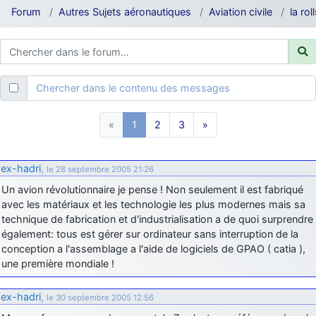
d9pouces
: ouakamois > si tu parles du sujet sur l'Armée de l'Air,
Forum
Autres Sujets aéronautiques
Aviation civile
la ro
bien sûr que oui !
je suis un avion@,._,+
: Bonjour je viens d'arriver il y a quelques
moi et quelques avions n'ont pas les mêmes noms qu'aujourd'hui
ouakamois
: Bonjourà toutes et à tous.en espérantque ces
Chercher dans le contenu des messages
quelques images du Pays Basque vous auront plu ; Agur…
d9pouces
: Je me rattraperai à la Ferté samedi
«
1
2
3
»
d9pouces
: Malheureusement non
un peu trop loin pour moi !
fox_50
: Bonjour, certains parmis vous étaient-ils présent au
ex-hadri
,
le 28 septembre 2005 21:26
meeting de Lann Bihoué de 2026 ?
Un avion révolutionnaire je pense ! Non seulement il est fabriqué
cachée dans les pins
: Coucou et excellente année 2026 à tous et
avec les matériaux et les technologie les plus modernes mais sa
au site!
technique de fabrication et d'industrialisation a de quoi surprendre
jericho
: Bonne année et tous mes meilleurs voeux à tous pour
également: tous est gérer sur ordinateur sans interruption de la
2026 !
conception a l'assemblage a l'aide de logiciels de GPAO ( catia ),
une première mondiale !
little boy
: je vous souhaite un bon réveillon pour cette nouvelle
année!
ex-hadri
,
le 30 septembre 2005 12:56
jericho
: Merci D9pouces, à mon tour de souhaiter un Joyeux Noël
et de bonnes fêtes de fin d'année.