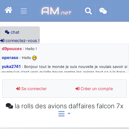
AM
.net
chat
connectez-vous !
d9pouces
: Hello !
operaso
: Hello
yuka2741
: Bonjour tout le monde je suis nouvelle je voulais savoir si
quelqu'un c'est vers qu'elle heure rentre les avions tout sa a la base
105 svp
d9pouces
: désolé pour les quelques blocages du site ces derniers
Se connecter
Créer un compte
jours : je teste des méthodes contre le spam et les bots trop nocifs
d9pouces
: Merci ! Un souvenir de la Ferté-Alais !
la rolls des avions daffaires falcon 7x
paxwax
: Super, la nouvelle bannière
d9pouces
: je suis un avion@,._,+ > lesquels ? je ne suis pas sûr de
comprendre