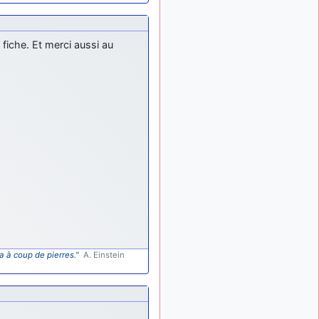
tous !
d9pouces
: mais
il y a 8 mois
tu peux tenter l'un des
 fiche. Et merci aussi au
rares lycées militaires
comme le Prytanée dans la
Sarthe, ça ne peut pas faire
de mal !
d9pouces
: C'est
il y a 8 mois
plutôt après le lycée, voire
après une prépa
scientifique, tu as donc
encore un peu de temps
devant toi
yaellerigolow
il y a 8 mois,
: bonjour a tous je
1 semaine
suis un élève de première
passionnée par l'aviation
militaire , pourrais je savoir
a à coup de pierres."
A. Einstein
que faire après le lycée
pour s'orienter et pouvoir
devenir officier de l'armée
de l'air?