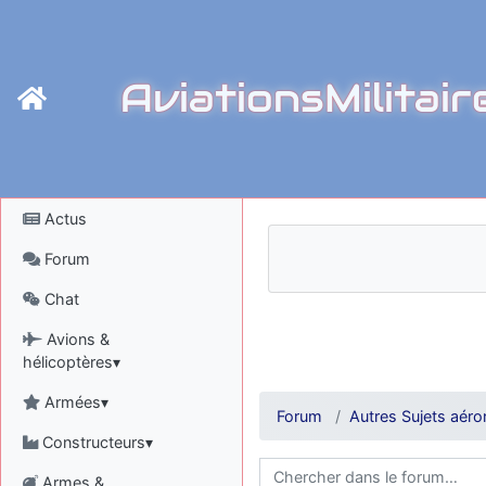
AviationsMilitair
Actus
Forum
Chat
Avions &
hélicoptères▾
Armées▾
Forum
Autres Sujets aéro
Constructeurs▾
Armes &