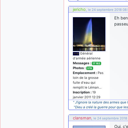
jericho
,
le 24 septembre 2018 08:
Eh ben 
passeu
Général
d'armée aérienne
Messages :
17 162
Photos :
378
Emplacement :
Pas
loin de la grosse
fuite d'eau qui
remplit le Léman...
Inscription :
19
janvier 2011 12:29
" J’ignore la nature des armes que l
"Dieu a créé la guerre pour que le
clansman
,
le 24 septembre 2018
Oui, c'