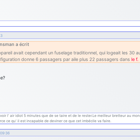
53
nsman a écrit
ppareil avait cependant un fuselage traditionnel, qui logeait les 30 
figuration donne 6 passagers par aile plus 22 passagers dans
le f.
ge?
ir l' air idiot 5 minutes que de se taire et de le rester.Le meilleur bretteur au mon
rce ce qu' il est incapable de deviner ce que cet imbécile va faire.
 09:36