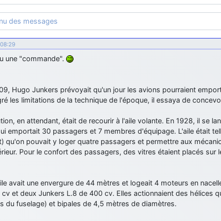
enu des messages
 08:29
eçu une "commande".
9, Hugo Junkers prévoyait qu'un jour les avions pourraient emport
ré les limitations de la technique de l'époque, il essaya de concevoir
tion, en attendant, était de recourir à l'aile volante. En 1928, il se 
ui emportait 30 passagers et 7 membres d'équipage. L'aile était te
t) qu'on pouvait y loger quatre passagers et permettre aux mécani
térieur. Pour le confort des passagers, des vitres étaient placés sur 
ile avait une envergure de 44 mètres et logeait 4 moteurs en nacel
cv et deux Junkers L.8 de 400 cv. Elles actionnaient des hélices q
s du fuselage) et bipales de 4,5 mètres de diamètres.