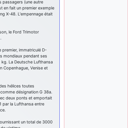
res passagers (une autre
: Bonjour je
2 mois, 1 semaine
st en fait un premier exemple
viens d'arriver il y a
quelques moi et quelques
oeing X-48. L'empennage était
avions n'ont pas les mêmes
noms qu'aujourd'hui
son, le Ford Trimotor
ouakamois
il y a 2 mois,
.
: Bonjourà toutes
2 semaines
et à tous.en espérantque
ces quelques images du
e premier, immatriculé D-
Pays Basque vous auront
rds mondiaux pendant ses
plu ; Agur…
00 kg. La Deutsche Lufthansa
ion Copenhague, Venise et
d9pouces
il y a 2 mois,
: Je me rattraperai
3 semaines
à la Ferté samedi
des hélices toutes
d9pouces
il y a 2 mois,
ut comme désignation G 38a.
:
3 semaines
vec deux ponts et emportait
Malheureusement non
un
peu trop loin pour moi !
 par la Lufthansa entre
ce.
fox_50
:
il y a 2 mois, 3 semaines
Bonjour, certains parmis
ournissant un total de 3000
vous étaient-ils présent au
de victime.