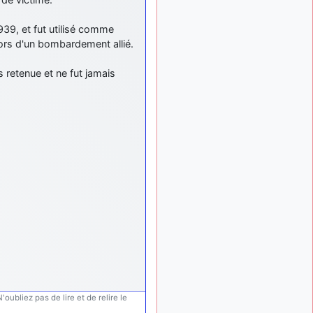
meeting de Lann Bihoué de
2026 ?
39, et fut utilisé comme
cachée dans les pins
il y a
t lors d'un bombardement allié.
: Coucou et
6 mois, 3 semaines
excellente année 2026 à
s retenue et ne fut jamais
tous et au site!
jericho
:
il y a 7 mois, 1 semaine
Bonne année et tous mes
meilleurs voeux à tous pour
2026 !
little boy
il y a 7 mois,
: je vous souhaite
1 semaine
un bon réveillon pour cette
nouvelle année!
jericho
:
il y a 7 mois, 1 semaine
Merci D9pouces, à mon tour
de souhaiter un Joyeux
Noël et de bonnes fêtes de
fin d'année.
d9pouces
il y a 7 mois,
oubliez pas de lire et de relire le
: Joyeux Noël à
1 semaine