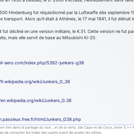
500 Hindenburg fut réquisitionné par la Luftwaffe dès septembre 19
e transport. Alors qu'il était à Athènes, le 17 mai 1941, il fut détrui
 fut décliné en une version militaire, le K.51. Cette version ne fut pa
ite, mais elle servit de base au Mitsubishi Ki-20.
/all-aero.com/index.php/5392-junkers-g38
/fr.wikipedia.org/wiki/Junkers_G_38
/en.wikipedia.org/wiki/Junkers_G.38
jn.passieux.free.fr/html/Junkers_G38.php
en rien dans le partage du vice… et de la vertu.
(de Cape et de Crocs, tome 1).>> N'
s de consulter les index des sujets avant de poster les vôtres.