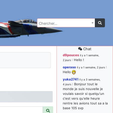
Chercher…
Chat
d9pouces
il y a 1 semaine,
: Hello !
2 jours
operaso
:
il y a 1 semaine, 2 jours
Hello
yuka2741
il y a 3 semaines,
: Bonjour tout le
4 jours
monde je suis nouvelle je
voulais savoir si quelqu'un
c'est vers qu'elle heure
rentre les avions tout sa a la
base 105 svp