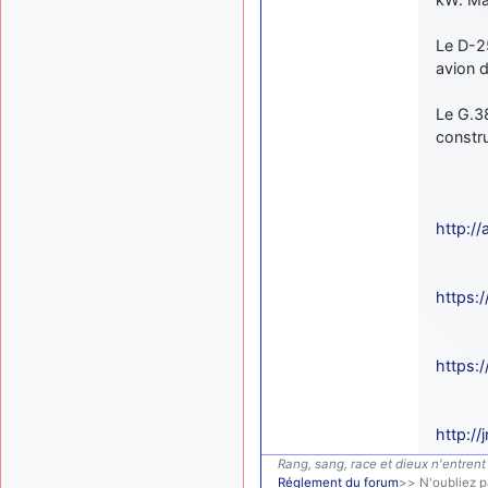
Le D-2
avion d
Le G.38
constru
http:/
https:/
https:/
http://
Rang, sang, race et dieux n'entrent 
Réglement du forum
>> N'oubliez pa