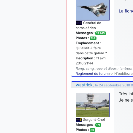
La fich
Général de
corps aérien
Messages :
13 243
Photos :
744
Emplacement :
Qu'allait-il faire
dans cette galère ?
Inscription :
11 avril
2010 21:44
Rang, sang, race et dieux n'entrent 
Réglement du forum
>> N'oubliez pa
wastrick
,
le 24 septembre 2018 
Très in
Je ne 
Sergent-Chef
Messages :
171
Photos :
89