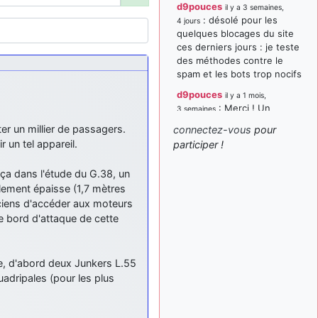
d9pouces
il y a 3 semaines,
: désolé pour les
4 jours
quelques blocages du site
ces derniers jours : je teste
des méthodes contre le
spam et les bots trop nocifs
d9pouces
il y a 1 mois,
: Merci ! Un
3 semaines
souvenir de la Ferté-Alais !
er un millier de passagers.
connectez-vous
pour
paxwax
:
 un tel appareil.
participer !
il y a 1 mois, 3 semaines
Super, la nouvelle bannière
lança dans l'étude du G.38, un
d9pouces
il y a 2 mois,
llement épaisse (1,7 mètres
: je suis un
1 semaine
avion@,._,+ > lesquels ? je
ciens d'accéder aux moteurs
ne suis pas sûr de
le bord d'attaque de cette
comprendre
d9pouces
il y a 2 mois,
le, d'abord deux Junkers L.55
: ouakamois > si tu
1 semaine
parles du sujet sur l'Armée
uadripales (pour les plus
de l'Air, bien sûr que oui !
je suis un avion@,._,+
il y a