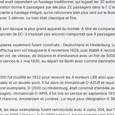
eil avait cependant un fuselage traditionnel, qui logeait les 30 aut
ration donne 6 passagers par aile plus 22 passagers dans le f. C'e
volante à fuselage intégré, qu'on retrouvera bien plus tard sur le B
avec 3 dérives. Le train était classique et fixe.
 à son époque le plus grand appareil du monde. A titre de comparai
porain (le DC-3 n'existait pas encore) n'emportait que 9 passagers
laires seulement furent construits : Deutschland et Hindenburg. L
effectua son vol inaugural le 6 novembre 1929, puis établit 4 reco
en vol, de vitesse, de distance et d'endurance avec un fret de 50
en service le 2 mai 1930, au départ de Berlin avec comme destinat
00 fut modifié en 1932 pour recevoir les 4 moteurs L88 ainsi que 
ales et un double-pont. Il fut alors ré-immatriculé D-AZUR et reç
ond exemplaire, D-2500 ou Hindenburg, était construit d'emblée a
agers. Immatriculé D-APIS, il fut mis en service en septembre 1931
 et Hanovre, Amsterdam et Londres. Lui reçut pour désignation G 38
4, les deux exemplaires furent remotorisés avec 4 Jumo 204, leur f
is en 1936 à Dessau, le D-2000 s'écrasa, heureusement sans faire 