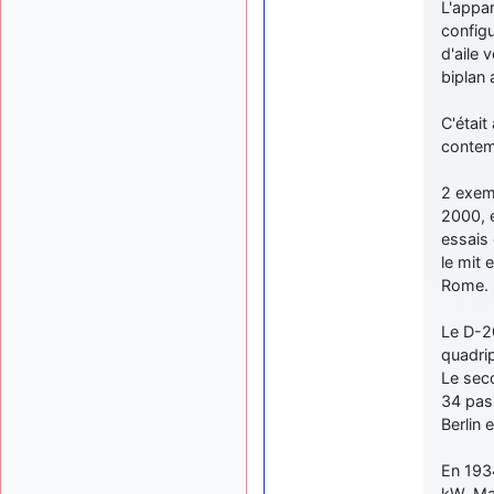
L'appar
configu
d'aile 
biplan 
C'était
contem
2 exemp
2000, 
essais 
le mit 
Rome.
Le D-20
quadrip
Le sec
34 pass
Berlin
En 193
kW. Ma