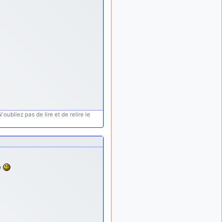
d9pouces
:
il y a 9 mois
lesquels, par exemple ?
mahmoud
:
il y a 9 mois
bonsoir, très instructif ce
site .mais nous aimerions
avoir les photo des anciens
appareils de l'armée de l'air
de la haute -volta
d9pouces
: Ça
il y a 10 mois
me casse quand même bien
les pieds, j’avoue
oubliez pas de lire et de relire le
jericho
:
il y a 10 mois, 1 semaine
Pour moi tout est à nouveau
OK dirait-on… Merci à toi.
d9pouces
il y a 10 mois,
p
: En espérant
1 semaine
n’avoir coupé les
accessoires de personne au
passage !
d9pouces
il y a 10 mois,
: j'ai trouvé un
1 semaine