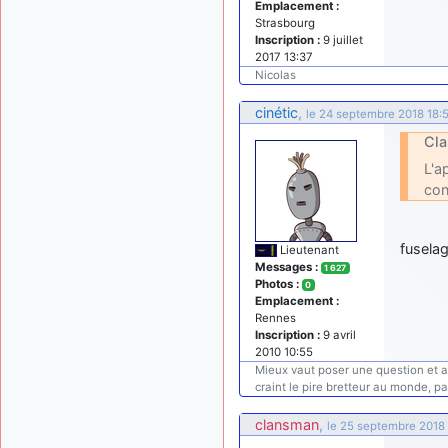
Emplacement :
Strasbourg
Inscription :
9 juillet
2017 13:37
Nicolas
cinétic
,
le 24 septembre 2018 18:
Cla
L'a
con
fusela
Lieutenant
Messages :
1 627
Photos :
0
Emplacement :
Rennes
Inscription :
9 avril
2010 10:55
Mieux vaut poser une question et avo
craint le pire bretteur au monde, pa
clansman
,
le 25 septembre 2018