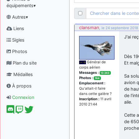
équipements▾
Chercher dans le cont
Autres▾
clansman
,
Liens
le 24 septembre 2018
J'ai r
Sigles
Photos
Dès 190
Général de
Plan du site
Et malg
corps aérien
Messages :
13 243
Médailles
Sa solu
Photos :
744
avion q
Emplacement :
À propos
de hau
Qu'allait-il faire
dans cette galère ?
de l'in
Connexion
Inscription :
11 avril
aile.
2010 21:44
Cette a
de 650 
proche