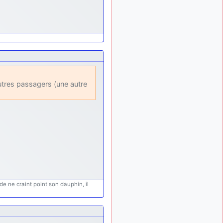
palliatif un peu violent, mais
ça devrait aller un peu
mieux
d9pouces
il y a 10 mois,
: cette fois, c'est le
1 semaine
Brésil et Singapour qui
mettent le site par terre
jericho
:
autres passagers (une autre
il y a 11 mois, 2 semaines
Ah ben je peux te confirmer
que j'étais resté dans le
filtre…
d9pouces
il y a 11 mois,
: Désolé ! Mon
2 semaines
filtrage a été un peu trop
violent manifestement
tout voir
de ne craint point son dauphin, il