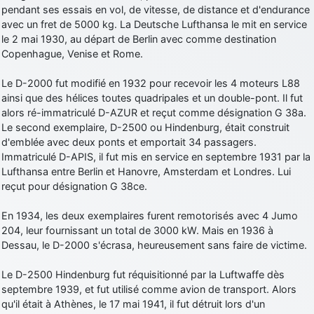
pendant ses essais en vol, de vitesse, de distance et d'endurance
d9pouces
: cette fois, c'est le Brésil et Singapour qui mettent le site
avec un fret de 5000 kg. La Deutsche Lufthansa le mit en service
par terre
le 2 mai 1930, au départ de Berlin avec comme destination
jericho
: Ah ben je peux te confirmer que j'étais resté dans le filtre…
Copenhague, Venise et Rome.
Le D-2000 fut modifié en 1932 pour recevoir les 4 moteurs L88
d9pouces
: Désolé ! Mon filtrage a été un peu trop violent
ainsi que des hélices toutes quadripales et un double-pont. Il fut
manifestement
alors ré-immatriculé D-AZUR et reçut comme désignation G 38a.
tout voir
Le second exemplaire, D-2500 ou Hindenburg, était construit
d'emblée avec deux ponts et emportait 34 passagers.
Immatriculé D-APIS, il fut mis en service en septembre 1931 par la
Lufthansa entre Berlin et Hanovre, Amsterdam et Londres. Lui
reçut pour désignation G 38ce.
En 1934, les deux exemplaires furent remotorisés avec 4 Jumo
204, leur fournissant un total de 3000 kW. Mais en 1936 à
Dessau, le D-2000 s'écrasa, heureusement sans faire de victime.
Le D-2500 Hindenburg fut réquisitionné par la Luftwaffe dès
septembre 1939, et fut utilisé comme avion de transport. Alors
qu'il était à Athènes, le 17 mai 1941, il fut détruit lors d'un