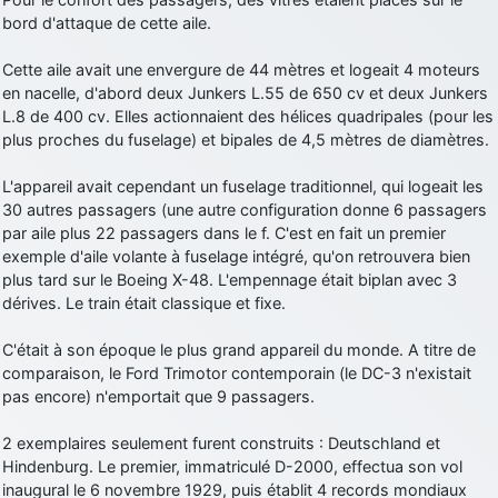
bord d'attaque de cette aile.
d9pouces
: Joyeux Noël à tous !
d9pouces
: mais tu peux tenter l'un des rares lycées militaires
Cette aile avait une envergure de 44 mètres et logeait 4 moteurs
comme le Prytanée dans la Sarthe, ça ne peut pas faire de mal !
en nacelle, d'abord deux Junkers L.55 de 650 cv et deux Junkers
L.8 de 400 cv. Elles actionnaient des hélices quadripales (pour les
d9pouces
: C'est plutôt après le lycée, voire après une prépa
plus proches du fuselage) et bipales de 4,5 mètres de diamètres.
scientifique, tu as donc encore un peu de temps devant toi
yaellerigolow
: bonjour a tous je suis un élève de première
L'appareil avait cependant un fuselage traditionnel, qui logeait les
passionnée par l'aviation militaire , pourrais je savoir que faire après
30 autres passagers (une autre configuration donne 6 passagers
le lycée pour s'orienter et pouvoir devenir officier de l'armée de l'air?
par aile plus 22 passagers dans le f. C'est en fait un premier
d9pouces
: lesquels, par exemple ?
exemple d'aile volante à fuselage intégré, qu'on retrouvera bien
plus tard sur le Boeing X-48. L'empennage était biplan avec 3
mahmoud
: bonsoir, très instructif ce site .mais nous aimerions avoir
dérives. Le train était classique et fixe.
les photo des anciens appareils de l'armée de l'air de la haute -volta
d9pouces
: Ça me casse quand même bien les pieds, j’avoue
C'était à son époque le plus grand appareil du monde. A titre de
comparaison, le Ford Trimotor contemporain (le DC-3 n'existait
jericho
: Pour moi tout est à nouveau OK dirait-on… Merci à toi.
pas encore) n'emportait que 9 passagers.
d9pouces
: En espérant n’avoir coupé les accessoires de personne
au passage !
2 exemplaires seulement furent construits : Deutschland et
Hindenburg. Le premier, immatriculé D-2000, effectua son vol
d9pouces
: j'ai trouvé un palliatif un peu violent, mais ça devrait aller
inaugural le 6 novembre 1929, puis établit 4 records mondiaux
un peu mieux