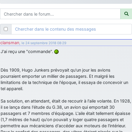
d9pouces
: ouakamois > si tu parles du sujet sur l'Armée de l'Air,
bien sûr que oui !
je suis un avion@,._,+
: Bonjour je viens d'arriver il y a quelques
moi et quelques avions n'ont pas les mêmes noms qu'aujourd'hui
Chercher dans le contenu des messages
ouakamois
: Bonjourà toutes et à tous.en espérantque ces
quelques images du Pays Basque vous auront plu ; Agur…
clansman
,
le 24 septembre 2018 08:29
d9pouces
: Je me rattraperai à la Ferté samedi
J'ai reçu une "commande".
d9pouces
: Malheureusement non
un peu trop loin pour moi !
fox_50
: Bonjour, certains parmis vous étaient-ils présent au
Dès 1909, Hugo Junkers prévoyait qu'un jour les avions
meeting de Lann Bihoué de 2026 ?
pourraient emporter un millier de passagers. Et malgré les
cachée dans les pins
: Coucou et excellente année 2026 à tous et
limitations de la technique de l'époque, il essaya de concevoir un
au site!
tel appareil.
jericho
: Bonne année et tous mes meilleurs voeux à tous pour
Sa solution, en attendant, était de recourir à l'aile volante. En 1928,
2026 !
il se lança dans l'étude du G.38, un avion qui emportait 30
little boy
: je vous souhaite un bon réveillon pour cette nouvelle
passagers et 7 membres d'équipage. L'aile était tellement épaisse
année!
(1,7 mètres de haut) qu'on pouvait y loger quatre passagers et
jericho
permettre aux mécaniciens d'accéder aux moteurs de l'intérieur.
: Merci D9pouces, à mon tour de souhaiter un Joyeux Noël
et de bonnes fêtes de fin d'année.
Pour le confort des passagers, des vitres étaient placés sur le