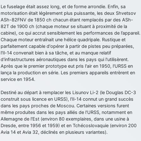
Le fuselage était assez long, et de forme arrondie. Enfin, sa
d9pouces
: Joyeux Noël à tous !
motorisation était légèrement plus puissante, les deux Shvetsov
d9pouces
: mais tu peux tenter l'un des rares lycées militaires
ASh-82FNV de 1850 ch chacun étant remplacés par des ASh-
comme le Prytanée dans la Sarthe, ça ne peut pas faire de mal !
82T de 1900 ch (chaque moteur se situant à proximité de la
cabine), ce qui accrut sensiblement les performances de l’appareil.
d9pouces
: C'est plutôt après le lycée, voire après une prépa
Chaque moteur entraînait une hélice quadripale. Rustique et
scientifique, tu as donc encore un peu de temps devant toi
parfaitement capable d'opérer à partir de pistes peu préparées,
yaellerigolow
: bonjour a tous je suis un élève de première
l'Il-14 convenait bien à sa tâche, et au manque relatif
passionnée par l'aviation militaire , pourrais je savoir que faire après
d'infrastructures aéronautiques dans les pays qui l'utilisèrent.
le lycée pour s'orienter et pouvoir devenir officier de l'armée de l'air?
Après que le premier prototype eut pris l'air en 1950, l'URSS en
d9pouces
: lesquels, par exemple ?
lança la production en série. Les premiers appareils entrèrent en
service en 1954.
mahmoud
: bonsoir, très instructif ce site .mais nous aimerions avoir
les photo des anciens appareils de l'armée de l'air de la haute -volta
Destiné au départ à remplacer les Lisunov Li-2 (le Douglas DC-3
d9pouces
: Ça me casse quand même bien les pieds, j’avoue
construit sous licence en URSS), l’Il-14 connut un grand succès
dans les pays proches de Moscou. Certaines versions furent
jericho
: Pour moi tout est à nouveau OK dirait-on… Merci à toi.
même produites dans les pays alliés de l’URSS, notamment en
d9pouces
: En espérant n’avoir coupé les accessoires de personne
Allemagne de l'Est (environ 80 exemplaires, dans une usine à
au passage !
Dresde, entre 1956 et 1959) et en Tchécoslovaquie (environ 200
Avia 14 et Avia 32, déclinés en plusieurs variantes).
d9pouces
: j'ai trouvé un palliatif un peu violent, mais ça devrait aller
un peu mieux