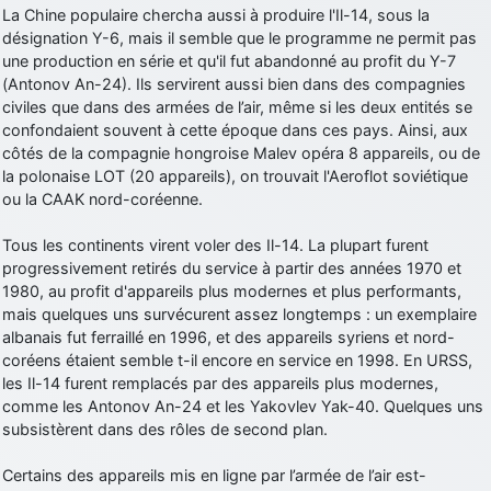
La Chine populaire chercha aussi à produire l'Il-14, sous la
d9pouces
: cette fois, c'est le Brésil et Singapour qui mettent le site
désignation Y-6, mais il semble que le programme ne permit pas
par terre
une production en série et qu'il fut abandonné au profit du Y-7
jericho
: Ah ben je peux te confirmer que j'étais resté dans le filtre…
(Antonov An-24). Ils servirent aussi bien dans des compagnies
civiles que dans des armées de l’air, même si les deux entités se
confondaient souvent à cette époque dans ces pays. Ainsi, aux
d9pouces
: Désolé ! Mon filtrage a été un peu trop violent
côtés de la compagnie hongroise Malev opéra 8 appareils, ou de
manifestement
la polonaise LOT (20 appareils), on trouvait l'Aeroflot soviétique
tout voir
ou la CAAK nord-coréenne.
Tous les continents virent voler des Il-14. La plupart furent
progressivement retirés du service à partir des années 1970 et
1980, au profit d'appareils plus modernes et plus performants,
mais quelques uns survécurent assez longtemps : un exemplaire
albanais fut ferraillé en 1996, et des appareils syriens et nord-
coréens étaient semble t-il encore en service en 1998. En URSS,
les Il-14 furent remplacés par des appareils plus modernes,
comme les Antonov An-24 et les Yakovlev Yak-40. Quelques uns
subsistèrent dans des rôles de second plan.
Certains des appareils mis en ligne par l’armée de l’air est-