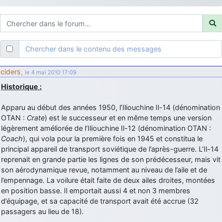
d9pouces
: ouakamois > si tu parles du sujet sur l'Armée de l'Air,
bien sûr que oui !
je suis un avion@,._,+
: Bonjour je viens d'arriver il y a quelques
moi et quelques avions n'ont pas les mêmes noms qu'aujourd'hui
Chercher dans le contenu des messages
ouakamois
: Bonjourà toutes et à tous.en espérantque ces
quelques images du Pays Basque vous auront plu ; Agur…
ciders
,
le 4 mai 2010 17:09
d9pouces
: Je me rattraperai à la Ferté samedi
Historique :
d9pouces
: Malheureusement non
un peu trop loin pour moi !
Apparu au début des années 1950, l’Iliouchine Il-14 (dénomination
fox_50
: Bonjour, certains parmis vous étaient-ils présent au
OTAN :
Crate
) est le successeur et en même temps une version
meeting de Lann Bihoué de 2026 ?
légèrement améliorée de l’Iliouchine Il-12 (dénomination OTAN :
cachée dans les pins
: Coucou et excellente année 2026 à tous et
Coach
), qui vola pour la première fois en 1945 et constitua le
au site!
principal appareil de transport soviétique de l’après-guerre. L’Il-14
reprenait en grande partie les lignes de son prédécesseur, mais vit
jericho
: Bonne année et tous mes meilleurs voeux à tous pour
son aérodynamique revue, notamment au niveau de l’aile et de
2026 !
l’empennage. La voilure était faite de deux ailes droites, montées
little boy
: je vous souhaite un bon réveillon pour cette nouvelle
en position basse. Il emportait aussi 4 et non 3 membres
année!
d’équipage, et sa capacité de transport avait été accrue (32
jericho
passagers au lieu de 18).
: Merci D9pouces, à mon tour de souhaiter un Joyeux Noël
et de bonnes fêtes de fin d'année.