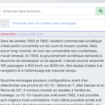
d9pouces
: ouakamois > si tu parles du sujet sur l'Armée de l'Air,
bien sûr que oui !
je suis un avion@,._,+
: Bonjour je viens d'arriver il y a quelques
moi et quelques avions n'ont pas les mêmes noms qu'aujourd'hui
Chercher dans le contenu des messages
ouakamois
: Bonjourà toutes et à tous.en espérantque ces
quelques images du Pays Basque vous auront plu ; Agur…
clansman
,
le 9 mars 2012 12:56
d9pouces
: Je me rattraperai à la Ferté samedi
Dans les années 1950 et 1960, l'aviation commerciale soviétique
d9pouces
s'était plutôt concentrée sur les court et moyen-courrier. Mais
: Malheureusement non
un peu trop loin pour moi !
aucun long-courrier, en tout cas comparable aux occidentaux,
fox_50
: Bonjour, certains parmis vous étaient-ils présent au
n'avait émergé. En 1958, le gouvernement soviétique demanda à
meeting de Lann Bihoué de 2026 ?
Iliouchine de développer un tel appareil. Il devait pouvoir emporter
cachée dans les pins
: Coucou et excellente année 2026 à tous et
165 passagers à 900 km/h sur 8000 km, être équipé d'aides à la
au site!
navigation et à l'atterrissage par mauvais temps.
jericho
: Bonne année et tous mes meilleurs voeux à tous pour
Iliouchine envisagea plusieurs configurations avant d'en
2026 !
sélectionner une proche du VC-10 : dérive en T, ailes basses et en
little boy
: je vous souhaite un bon réveillon pour cette nouvelle
flèche de 35°, 4 moteurs montés en nacelles à l'arrière du
année!
fuselage. Le VC-10 n'ayant pas volé avant 1962, il est possible
jericho
qu'il s'agisse d'une coïncidence. Il est même possible qu'elle soit
: Merci D9pouces, à mon tour de souhaiter un Joyeux Noël
et de bonnes fêtes de fin d'année.
due au TsaGi. Iliouchine présenta son projet en février 1960, qui