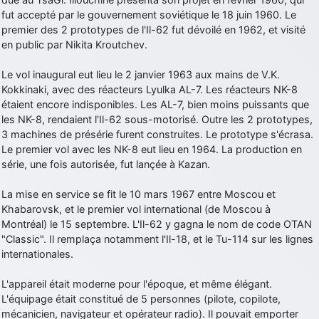
fut accepté par le gouvernement soviétique le 18 juin 1960. Le
d9pouces
: Joyeux Noël à tous !
premier des 2 prototypes de l'Il-62 fut dévoilé en 1962, et visité
d9pouces
: mais tu peux tenter l'un des rares lycées militaires
en public par Nikita Kroutchev.
comme le Prytanée dans la Sarthe, ça ne peut pas faire de mal !
Le vol inaugural eut lieu le 2 janvier 1963 aux mains de V.K.
d9pouces
: C'est plutôt après le lycée, voire après une prépa
Kokkinaki, avec des réacteurs Lyulka AL-7. Les réacteurs NK-8
scientifique, tu as donc encore un peu de temps devant toi
étaient encore indisponibles. Les AL-7, bien moins puissants que
yaellerigolow
: bonjour a tous je suis un élève de première
les NK-8, rendaient l'Il-62 sous-motorisé. Outre les 2 prototypes,
passionnée par l'aviation militaire , pourrais je savoir que faire après
3 machines de présérie furent construites. Le prototype s'écrasa.
le lycée pour s'orienter et pouvoir devenir officier de l'armée de l'air?
Le premier vol avec les NK-8 eut lieu en 1964. La production en
d9pouces
: lesquels, par exemple ?
série, une fois autorisée, fut lançée à Kazan.
mahmoud
: bonsoir, très instructif ce site .mais nous aimerions avoir
La mise en service se fit le 10 mars 1967 entre Moscou et
les photo des anciens appareils de l'armée de l'air de la haute -volta
Khabarovsk, et le premier vol international (de Moscou à
d9pouces
: Ça me casse quand même bien les pieds, j’avoue
Montréal) le 15 septembre. L'Il-62 y gagna le nom de code OTAN
"Classic". Il remplaça notamment l'Il-18, et le Tu-114 sur les lignes
jericho
: Pour moi tout est à nouveau OK dirait-on… Merci à toi.
internationales.
d9pouces
: En espérant n’avoir coupé les accessoires de personne
au passage !
L'appareil était moderne pour l'époque, et même élégant.
L'équipage était constitué de 5 personnes (pilote, copilote,
d9pouces
: j'ai trouvé un palliatif un peu violent, mais ça devrait aller
mécanicien, navigateur et opérateur radio). Il pouvait emporter
un peu mieux