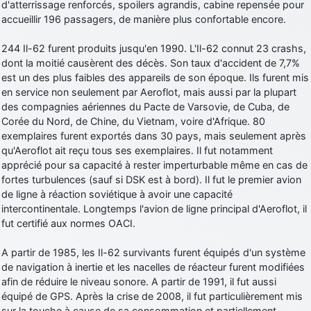
d'atterrissage renforcés, spoilers agrandis, cabine repensée pour
accueillir 196 passagers, de manière plus confortable encore.
244 Il-62 furent produits jusqu'en 1990. L'Il-62 connut 23 crashs,
dont la moitié causèrent des décès. Son taux d'accident de 7,7%
est un des plus faibles des appareils de son époque. Ils furent mis
en service non seulement par Aeroflot, mais aussi par la plupart
des compagnies aériennes du Pacte de Varsovie, de Cuba, de
Corée du Nord, de Chine, du Vietnam, voire d'Afrique. 80
exemplaires furent exportés dans 30 pays, mais seulement après
qu'Aeroflot ait reçu tous ses exemplaires. Il fut notamment
apprécié pour sa capacité à rester imperturbable même en cas de
fortes turbulences (sauf si DSK est à bord). Il fut le premier avion
de ligne à réaction soviétique à avoir une capacité
intercontinentale. Longtemps l'avion de ligne principal d'Aeroflot, il
fut certifié aux normes OACI.
A partir de 1985, les Il-62 survivants furent équipés d'un système
de navigation à inertie et les nacelles de réacteur furent modifiées
afin de réduire le niveau sonore. A partir de 1991, il fut aussi
équipé de GPS. Après la crise de 2008, il fut particulièrement mis
sur la touche à cause de sa consommation et partiellement