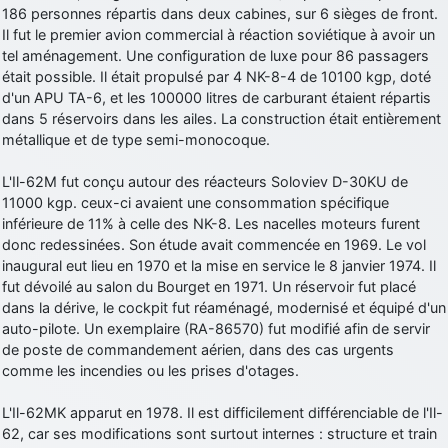
186 personnes répartis dans deux cabines, sur 6 sièges de front.
d9pouces
: cette fois, c'est le Brésil et Singapour qui mettent le site
Il fut le premier avion commercial à réaction soviétique à avoir un
par terre
tel aménagement. Une configuration de luxe pour 86 passagers
jericho
: Ah ben je peux te confirmer que j'étais resté dans le filtre…
était possible. Il était propulsé par 4 NK-8-4 de 10100 kgp, doté
d'un APU TA-6, et les 100000 litres de carburant étaient répartis
dans 5 réservoirs dans les ailes. La construction était entièrement
d9pouces
: Désolé ! Mon filtrage a été un peu trop violent
métallique et de type semi-monocoque.
manifestement
tout voir
L'Il-62M fut conçu autour des réacteurs Soloviev D-30KU de
11000 kgp. ceux-ci avaient une consommation spécifique
inférieure de 11% à celle des NK-8. Les nacelles moteurs furent
donc redessinées. Son étude avait commencée en 1969. Le vol
inaugural eut lieu en 1970 et la mise en service le 8 janvier 1974. Il
fut dévoilé au salon du Bourget en 1971. Un réservoir fut placé
dans la dérive, le cockpit fut réaménagé, modernisé et équipé d'un
auto-pilote. Un exemplaire (RA-86570) fut modifié afin de servir
de poste de commandement aérien, dans des cas urgents
comme les incendies ou les prises d'otages.
L'Il-62MK apparut en 1978. Il est difficilement différenciable de l'Il-
62, car ses modifications sont surtout internes : structure et train