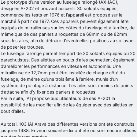
Le prototype d’une version au fuselage rallongé (AX-IAO),
désignée A-202 et pouvant accueillir 30 soldats équipés,
commence les tests en 1976 et l’appareil est proposé sur le
marché à partir de 1977. Ces appareils peuvent également être
équipés de mitrailleuses sur les côtés du fuselage et à l’arrière, de
même que de des paniers à roquettes de 68mm ou de 82mm
sous les ailes, afin de détruire d’éventuelles positions au sol avant
de poser les troupes.
Le fuselage rallongé permet l’emport de 30 soldats équipés ou 20
parachutistes. Des ailettes en bouts d’ailes permettent également
d’améliorer les performances en vitesse et autonomie. Une
mitrailleuse de 12,7mm peut être installée de chaque côté du
fuselage, de même qu’une troisième à l’arrière, munie d’un
système de pointage à distance. Les ailes sont munies de points
d’attache afin d’y fixer des paniers à roquettes.
Par la suite, IAI propose aux utilisateurs de ses A-201 la
possibilité de les modifier afin de les équiper avec des ailettes en
bout d’ailes.
Au total, 103 IAI Arava des différentes versions ont été construits
jusqu’en 1988. Environ soixante-dix ont été ou sont encore utilisés
par des forces armées.