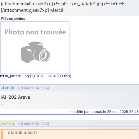
[attachment=0:cjaak7xp]<!– ia0 –>m_patate1.jpg<!– ia0 –>
[/attachment:cjaak7xp] Merci!
Pièces jointes
m_patate1.jpg (2,0 Kio — vu 4 993 fois)
stanak
,
le 8 mai 2014 15:34
IAI-202 Arava
…
modifié par
stanak
le 25 mai 2025 22:45
jericho
,
le 8 mai 2014 16:03
stanak a écrit