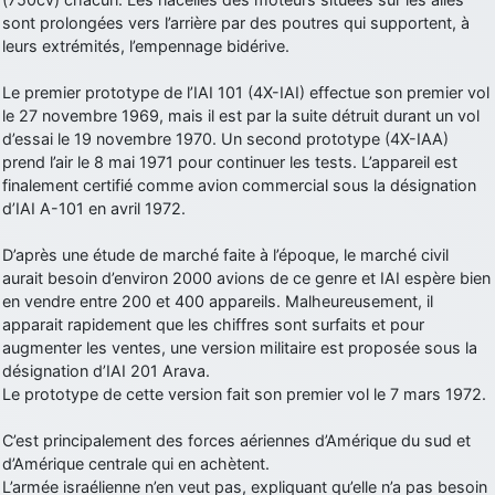
sont prolongées vers l’arrière par des poutres qui supportent, à
d9pouces
: Joyeux Noël à tous !
leurs extrémités, l’empennage bidérive.
d9pouces
: mais tu peux tenter l'un des rares lycées militaires
comme le Prytanée dans la Sarthe, ça ne peut pas faire de mal !
Le premier prototype de l’IAI 101 (4X-IAI) effectue son premier vol
le 27 novembre 1969, mais il est par la suite détruit durant un vol
d9pouces
: C'est plutôt après le lycée, voire après une prépa
d’essai le 19 novembre 1970. Un second prototype (4X-IAA)
scientifique, tu as donc encore un peu de temps devant toi
prend l’air le 8 mai 1971 pour continuer les tests. L’appareil est
yaellerigolow
: bonjour a tous je suis un élève de première
finalement certifié comme avion commercial sous la désignation
passionnée par l'aviation militaire , pourrais je savoir que faire après
d’IAI A-101 en avril 1972.
le lycée pour s'orienter et pouvoir devenir officier de l'armée de l'air?
d9pouces
: lesquels, par exemple ?
D’après une étude de marché faite à l’époque, le marché civil
aurait besoin d’environ 2000 avions de ce genre et IAI espère bien
mahmoud
: bonsoir, très instructif ce site .mais nous aimerions avoir
en vendre entre 200 et 400 appareils. Malheureusement, il
les photo des anciens appareils de l'armée de l'air de la haute -volta
apparait rapidement que les chiffres sont surfaits et pour
d9pouces
: Ça me casse quand même bien les pieds, j’avoue
augmenter les ventes, une version militaire est proposée sous la
désignation d’IAI 201 Arava.
jericho
: Pour moi tout est à nouveau OK dirait-on… Merci à toi.
Le prototype de cette version fait son premier vol le 7 mars 1972.
d9pouces
: En espérant n’avoir coupé les accessoires de personne
au passage !
C’est principalement des forces aériennes d’Amérique du sud et
d’Amérique centrale qui en achètent.
d9pouces
: j'ai trouvé un palliatif un peu violent, mais ça devrait aller
L’armée israélienne n’en veut pas, expliquant qu’elle n’a pas besoin
un peu mieux