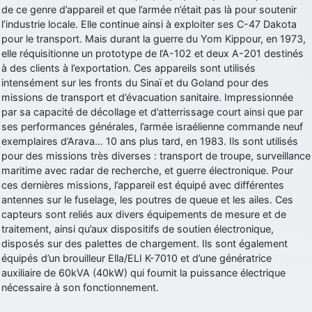
de ce genre d’appareil et que l’armée n’était pas là pour soutenir
d9pouces
: cette fois, c'est le Brésil et Singapour qui mettent le site
l’industrie locale. Elle continue ainsi à exploiter ses C-47 Dakota
par terre
pour le transport. Mais durant la guerre du Yom Kippour, en 1973,
jericho
: Ah ben je peux te confirmer que j'étais resté dans le filtre…
elle réquisitionne un prototype de l’A-102 et deux A-201 destinés
à des clients à l’exportation. Ces appareils sont utilisés
intensément sur les fronts du Sinaï et du Goland pour des
d9pouces
: Désolé ! Mon filtrage a été un peu trop violent
missions de transport et d’évacuation sanitaire. Impressionnée
manifestement
par sa capacité de décollage et d’atterrissage court ainsi que par
tout voir
ses performances générales, l’armée israélienne commande neuf
exemplaires d’Arava… 10 ans plus tard, en 1983. Ils sont utilisés
pour des missions très diverses : transport de troupe, surveillance
maritime avec radar de recherche, et guerre électronique. Pour
ces dernières missions, l’appareil est équipé avec différentes
antennes sur le fuselage, les poutres de queue et les ailes. Ces
capteurs sont reliés aux divers équipements de mesure et de
traitement, ainsi qu’aux dispositifs de soutien électronique,
disposés sur des palettes de chargement. Ils sont également
équipés d’un brouilleur Ella/ELI K-7010 et d’une génératrice
auxiliaire de 60kVA (40kW) qui fournit la puissance électrique
nécessaire à son fonctionnement.