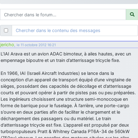
d9pouces
: ouakamois > si tu parles du sujet sur l'Armée de l'Air,
bien sûr que oui !
je suis un avion@,._,+
: Bonjour je viens d'arriver il y a quelques
moi et quelques avions n'ont pas les mêmes noms qu'aujourd'hui
Chercher dans le contenu des messages
ouakamois
: Bonjourà toutes et à tous.en espérantque ces
quelques images du Pays Basque vous auront plu ; Agur…
jericho
,
le 11 octobre 2012 16:21
d9pouces
: Je me rattraperai à la Ferté samedi
L’IAI Arava est un avion ADAC bimoteur, à ailes hautes, avec un
d9pouces
empennage bipoutre et un train d’atterrissage tricycle fixe.
: Malheureusement non
un peu trop loin pour moi !
fox_50
: Bonjour, certains parmis vous étaient-ils présent au
En 1966, IAI (Israeli Aircraft Industries) se lance dans la
meeting de Lann Bihoué de 2026 ?
conception d’un appareil de transport équipé d’une vingtaine de
cachée dans les pins
: Coucou et excellente année 2026 à tous et
sièges, possédant des capacités de décollage et d’atterrissage
au site!
courts et pouvant opérer à partir de pistes pas ou peu préparées.
Les ingénieurs choisissent une structure semi-monocoque en
jericho
: Bonne année et tous mes meilleurs voeux à tous pour
forme de barrique pour le fuselage. À l’arrière, une porte-cargo
2026 !
s’ouvre en deux parties afin de faciliter le chargement et le
little boy
: je vous souhaite un bon réveillon pour cette nouvelle
déchargement des passagers ou du matériel. Le train
année!
d’atterrissage tricycle est fixe. L’appareil est propulsé par deux
jericho
turbopropulseurs Pratt & Whitney Canada PT6A-34 de 560kW
: Merci D9pouces, à mon tour de souhaiter un Joyeux Noël
et de bonnes fêtes de fin d'année.
(750cv) chacun. Les nacelles des moteurs situées sur les ailes