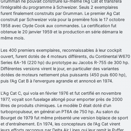
Grumman ne pouvait construire lui-même l'Ag Cat et transféra
l'intégralité du programme à Schweizer. Seuls 2 exemplaires
furent finalement construits par Grumman. Le premier Ag Cat
construit par Schweizer vola pour la première fois le 17 octobre
1958 avec Clyde Cook aux commandes. La certification fut
obtenue le 20 janvier 1959 et la production en série démarra le
même mois.
Les 400 premiers exemplaires, reconnaissables à leur cockpit
ouvert, furent dotés de 4 moteurs différents, du Continental W670
Series 6A-16 (220 hp) du prototype au Jacobs R-755 de 300 hp.
Différentes versions virent le jour, en particulier des variantes
dotées de moteurs nettement plus puissants (450 puis 600 hp),
puis l'Ag Cat B à l'envergure agrandie et annoncé en 1974.
L'Ag Cat C, qui vola en février 1976 et fut certifié en novembre
1977, voyait son fuselage allongé pour emporter près de 2000
litres de produits chimiques. Le modèle D était doté d'un
turbopropulseur, en général un PT6A de 750 hp. Au salon du
Bourget de 1979 fut même présenté une version biplace de sport
et d'entraînement. En 1974, les concepteurs de l'Ag Cat virent
leurs efforts reconnus par Delta Air Lines qui leur remit le Puffer