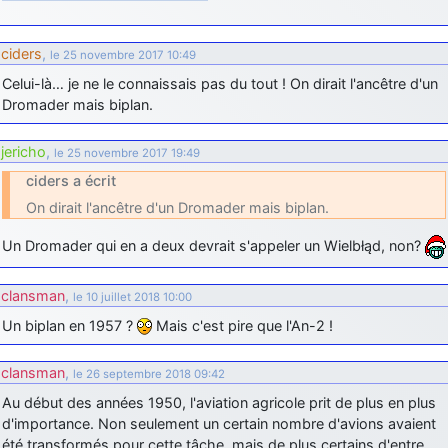
d9pouces
: Joyeux Noël à tous !
ciders
,
le 25 novembre 2017 10:49
d9pouces
: mais tu peux tenter l'un des rares lycées militaires
comme le Prytanée dans la Sarthe, ça ne peut pas faire de mal !
Celui-là… je ne le connaissais pas du tout ! On dirait l'ancêtre d'un
Dromader mais biplan.
d9pouces
: C'est plutôt après le lycée, voire après une prépa
scientifique, tu as donc encore un peu de temps devant toi
jericho
,
le 25 novembre 2017 19:49
yaellerigolow
: bonjour a tous je suis un élève de première
passionnée par l'aviation militaire , pourrais je savoir que faire après
ciders a écrit
le lycée pour s'orienter et pouvoir devenir officier de l'armée de l'air?
On dirait l'ancêtre d'un Dromader mais biplan.
d9pouces
: lesquels, par exemple ?
Un Dromader qui en a deux devrait s'appeler un Wielbłąd, non?
mahmoud
: bonsoir, très instructif ce site .mais nous aimerions avoir
les photo des anciens appareils de l'armée de l'air de la haute -volta
clansman
,
le 10 juillet 2018 10:00
d9pouces
: Ça me casse quand même bien les pieds, j’avoue
Un biplan en 1957 ?
Mais c'est pire que l'An-2 !
jericho
: Pour moi tout est à nouveau OK dirait-on… Merci à toi.
d9pouces
: En espérant n’avoir coupé les accessoires de personne
clansman
,
le 26 septembre 2018 09:42
au passage !
Au début des années 1950, l'aviation agricole prit de plus en plus
d9pouces
: j'ai trouvé un palliatif un peu violent, mais ça devrait aller
d'importance. Non seulement un certain nombre d'avions avaient
un peu mieux
été transformés pour cette tâche, mais de plus certains d'entre