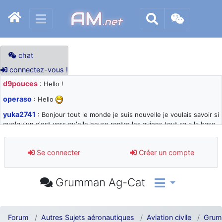
AM
.net
chat
connectez-vous !
d9pouces
: Hello !
operaso
: Hello
yuka2741
: Bonjour tout le monde je suis nouvelle je voulais savoir si
quelqu'un c'est vers qu'elle heure rentre les avions tout sa a la base
105 svp
d9pouces
: désolé pour les quelques blocages du site ces derniers
Se connecter
Créer un compte
jours : je teste des méthodes contre le spam et les bots trop nocifs
d9pouces
: Merci ! Un souvenir de la Ferté-Alais !
Grumman Ag-Cat
paxwax
: Super, la nouvelle bannière
d9pouces
: je suis un avion@,._,+ > lesquels ? je ne suis pas sûr de
comprendre
Forum
Autres Sujets aéronautiques
Aviation civile
Grum