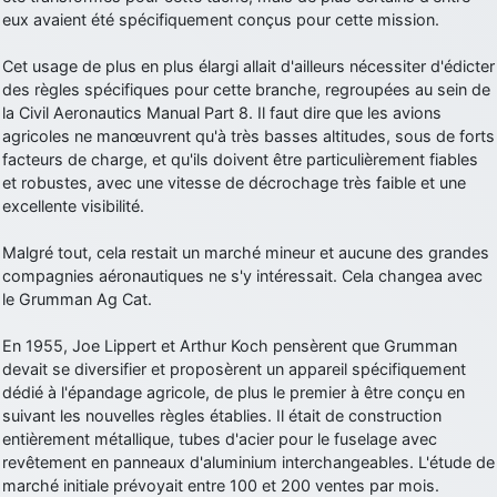
eux avaient été spécifiquement conçus pour cette mission.
d9pouces
: cette fois, c'est le Brésil et Singapour qui mettent le site
par terre
Cet usage de plus en plus élargi allait d'ailleurs nécessiter d'édicter
jericho
: Ah ben je peux te confirmer que j'étais resté dans le filtre…
des règles spécifiques pour cette branche, regroupées au sein de
la Civil Aeronautics Manual Part 8. Il faut dire que les avions
agricoles ne manœuvrent qu'à très basses altitudes, sous de forts
d9pouces
: Désolé ! Mon filtrage a été un peu trop violent
manifestement
facteurs de charge, et qu'ils doivent être particulièrement fiables
et robustes, avec une vitesse de décrochage très faible et une
tout voir
excellente visibilité.
Malgré tout, cela restait un marché mineur et aucune des grandes
compagnies aéronautiques ne s'y intéressait. Cela changea avec
le Grumman Ag Cat.
En 1955, Joe Lippert et Arthur Koch pensèrent que Grumman
devait se diversifier et proposèrent un appareil spécifiquement
dédié à l'épandage agricole, de plus le premier à être conçu en
suivant les nouvelles règles établies. Il était de construction
entièrement métallique, tubes d'acier pour le fuselage avec
revêtement en panneaux d'aluminium interchangeables. L'étude de
marché initiale prévoyait entre 100 et 200 ventes par mois.