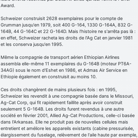
Award.
Schweizer construisit 2628 exemplaires pour le compte de
Grumman jusqu'en 1979, soit 400 G-164, 1330 G-164A, 832 G-
164B, 44 G-164C et 22 G-164D. Mais l'histoire ne s'arrêta pas là :
en effet, Schweizer racheta les droits de l'Ag Cat en janvier 1981
et les conserva jusqu'en 1995.
Même la compagnie de transport aérien Ethiopian Airlines
assembla elle-même 11 exemplaires du G-164B (moteur PT6A-
34AG) sous le nom d'Eshet en 1986, et Admas Air Service en
Ethiopie également en construisit au moins 10.
Ces droits changèrent de mains plusieurs fois : en 1995,
Schweizer les revendit à une compagnie basée dans le Missouri,
Ag-Cat Corp, qui fit rapidement faillite après avoir construit
seulement 5 G-164B. Les droits furent revendus à une autre
société en février 2001, Allied Ag-Cat Productions, celle-ci basée
dans l'Arkansas. Elle ne produit pas de nouvelles cellules mais
entretient et améliore les appareils existants (cabine pressurisée,
élargissement du fuselage, relèvement de l'aile haute par exemple,