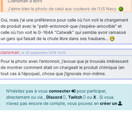
Clansman a écrit
J'aime bien la photo de celui aux couleurs de l'US Navy.
Oui, mais j'ai une préférence pour celle où l'on voit le chargement
de produit avec le "petit-entonnoir-que-j'espère-amovible" et
celle où l'on voit le G-164A "Catwalk" qui semble avoir ramassé
un gars qui faisait de la chute libre dans ses haubans…
clansman
,
le 26 septembre 2018 14:05
Pour la photo avec l'entonnoir, j'avoue que je trouvais intéressant
de montrer comment était on chargeait le produit chimique (en
tout cas à l'époque), chose que j'ignorais moi-même.
N'hésitez pas à vous
connecter
pour participer,
directement ou via ,
Discord
,
Twitch
ou
X
. Si vous
n'avez pas encore de compte, vous pouvez en
créer un
.