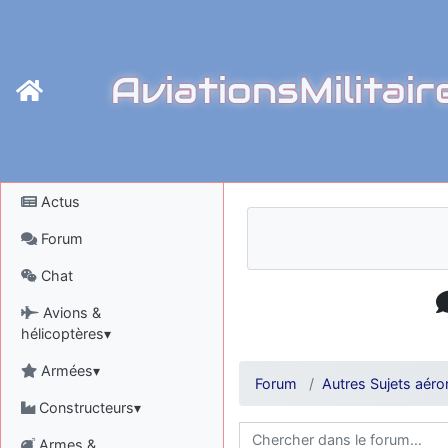
AviationsMilitair
Actus
Forum
Chat
Avions &
hélicoptères▾
Armées▾
Forum
Autres Sujets aéro
Constructeurs▾
Armes &