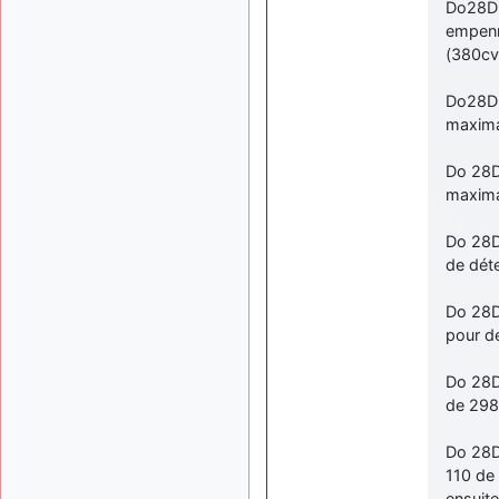
Do28D: 
empenn
(380cv)
Do28D-
maximal
Do 28D
maximal
Do 28D
de déte
Do 28D
pour de
Do 28D
de 298
Do 28D
110 de
ensuit