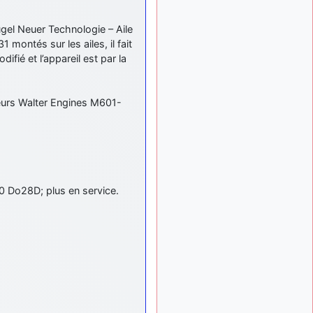
ça devrait aller un peu
mieux
gel Neuer Technologie – Aile
d9pouces
montés sur les ailes, il fait
il y a 10 mois,
: cette fois, c'est le
1 semaine
ifié et l’appareil est par la
Brésil et Singapour qui
mettent le site par terre
urs Walter Engines M601-
jericho
:
il y a 11 mois, 2 semaines
Ah ben je peux te confirmer
que j'étais resté dans le
filtre…
d9pouces
il y a 11 mois,
: Désolé ! Mon
2 semaines
filtrage a été un peu trop
 Do28D; plus en service.
violent manifestement
tout voir