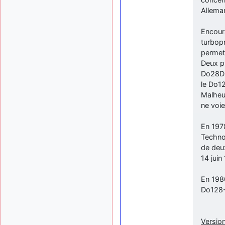
Allema
Encour
turbopr
permett
Deux p
Do28D-6
le Do1
Malheur
ne voie
En 1978
Techno
de deu
14 juin
En 198
Do128-
Version