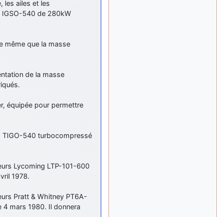
les ailes et les
exemple ?
ng IGSO-540 de 280kW
mahmoud
:
il y a 9 mois
bonsoir, très instructif ce
site .mais nous aimerions
 de même que la masse
avoir les photo des anciens
appareils de l'armée de l'air
de la haute -volta
ntation de la masse
d9pouces
: Ça
il y a 10 mois
riqués.
me casse quand même bien
les pieds, j’avoue
r, équipée pour permettre
jericho
:
il y a 10 mois, 1 semaine
Pour moi tout est à nouveau
OK dirait-on… Merci à toi.
ng TIGO-540 turbocompressé
d9pouces
il y a 10 mois,
: En espérant
1 semaine
n’avoir coupé les
seurs Lycoming LTP-101-600
accessoires de personne au
ril 1978.
passage !
d9pouces
eurs Pratt & Whitney PT6A-
il y a 10 mois,
: j'ai trouvé un
1 semaine
 4 mars 1980. Il donnera
palliatif un peu violent, mais