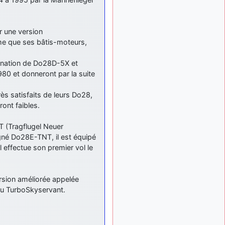
meeting de Lann Bihoué de
2026 ?
cachée dans les pins
il y a
r une version
: Coucou et
6 mois, 3 semaines
ême que ses bâtis-moteurs,
excellente année 2026 à
tous et au site!
gnation de Do28D-5X et
jericho
: Bonne
il y a 7 mois
80 et donneront par la suite
année et tous mes meilleurs
voeux à tous pour 2026 !
ès satisfaits de leurs Do28,
little boy
: je vous
il y a 7 mois
ront faibles.
souhaite un bon réveillon
pour cette nouvelle année!
T (Tragflugel Neuer
jericho
:
il y a 7 mois, 1 semaine
gné Do28E-TNT, il est équipé
Merci D9pouces, à mon tour
effectue son premier vol le
de souhaiter un Joyeux
Noël et de bonnes fêtes de
fin d'année.
rsion améliorée appelée
d9pouces
il y a 7 mois,
ou TurboSkyservant.
: Joyeux Noël à
1 semaine
tous !
d9pouces
: mais
il y a 8 mois