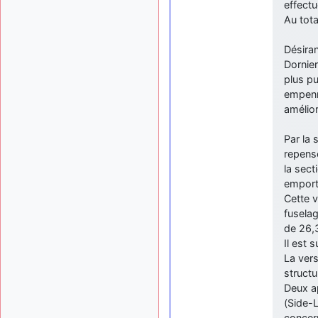
effectu
Au tota
Désiran
Dornie
plus pu
empenn
amélior
Par la 
repens
la sect
emport
Cette v
fuselag
de 26,
Il est 
La vers
structu
Deux a
(Side-L
concern