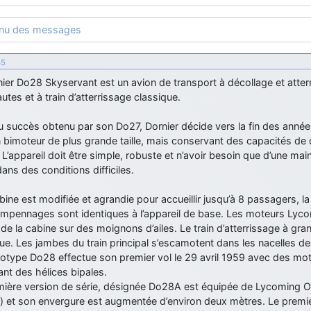
enu des messages
45
ier Do28 Skyservant est un avion de transport à décollage et atter
autes et à train d’atterrissage classique.
au succès obtenu par son Do27, Dornier décide vers la fin des ann
 bimoteur de plus grande taille, mais conservant des capacités de 
 L’appareil doit être simple, robuste et n’avoir besoin que d’une mai
 dans des conditions difficiles.
abine est modifiée et agrandie pour accueillir jusqu’à 8 passagers, la 
empennages sont identiques à l’appareil de base. Les moteurs Lyco
 de la cabine sur des moignons d’ailes. Le train d’atterrissage à g
ue. Les jambes du train principal s’escamotent dans les nacelles d
totype Do28 effectue son premier vol le 29 avril 1959 avec des 
ant des hélices bipales.
mière version de série, désignée Do28A est équipée de Lycomin
 et son envergure est augmentée d’environ deux mètres. Le premier