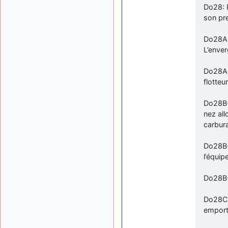
Do28: 
son pre
Do28A-
L’enve
Do28A-
flotteu
Do28B-
nez all
carbura
Do28B-
l’équip
Do28B-
Do28C:
emport