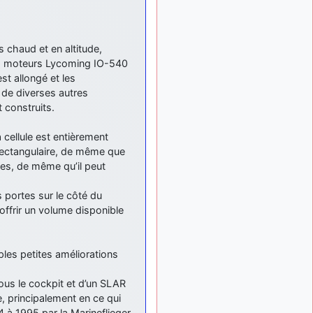
: Bonjour je
2 mois, 1 semaine
viens d'arriver il y a
quelques moi et quelques
avions n'ont pas les mêmes
s chaud et en altitude,
noms qu'aujourd'hui
des moteurs Lycoming IO-540
st allongé et les
ouakamois
il y a 2 mois,
de diverses autres
: Bonjourà toutes
2 semaines
et à tous.en espérantque
 construits.
ces quelques images du
Pays Basque vous auront
 cellule est entièrement
plu ; Agur…
rectangulaire, de même que
iles, de même qu’il peut
d9pouces
il y a 2 mois,
: Je me rattraperai
2 semaines
à la Ferté samedi
 portes sur le côté du
offrir un volume disponible
d9pouces
il y a 2 mois,
:
2 semaines
Malheureusement non
un
peu trop loin pour moi !
ples petites améliorations
fox_50
:
il y a 2 mois, 2 semaines
ous le cockpit et d’un SLAR
Bonjour, certains parmis
, principalement en ce qui
vous étaient-ils présent au
84 à 1995 par la Marineflieger