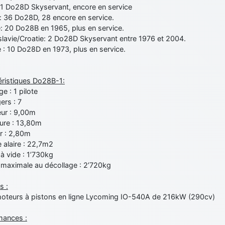
: 1 Do28D Skyservant, encore en service
a: 36 Do28D, 28 encore en service.
e: 20 Do28B en 1965, plus en service.
lavie/Croatie: 2 Do28D Skyservant entre 1976 et 2004.
 : 10 Do28D en 1973, plus en service.
éristiques Do28B-1:
e : 1 pilote
ers : 7
ur : 9,00m
ure : 13,80m
r : 2,80m
 alaire : 22,7m2
à vide : 1’730kg
maximale au décollage : 2’720kg
s :
oteurs à pistons en ligne Lycoming IO-540A de 216kW (290cv)
mances :