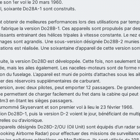
e son 1er vol le 20 mars 1960.
l, soixante Do28A-1 sont construits.
t obtenir de meilleures performances lors des utilisations par temp
r fabrique la version Do28B-1. Ces appareils sont propulsés par 
issants entrainant des hélices tripales à vitesse constante. Le nez e
ages sont agrandis. Une sous-version désignée Do28B-2 munies 
ations est réalisée. Une soixantaine d’appareil de cette version sont
suite, la version Do28D est développée. Cette fois, non seulement la
ée, mais les ailes également. Les nacelles-moteurs sont de forme 
ion du fuselage. L’appareil est muni de points d’attaches sous les a
er des réservoirs supplémentaires de carburant.
ersion, avec deux pilotes, peut emporter 12 passagers. De grandes
e permettent de charger facilement du fret dans la cabine qui peut 
3m3 en ôtant les sièges passagers.
surnommé Skyservant et son premier vol à lieu le 23 février 1966.
ion Do28D-1, puis la version D-2 voient le jour, bénéficiant de multi
relles ou d’avionique.
ppareils désignés Do28D-2/OU (Oil Unit) sont équipés d’un radar s
ooking Airborne Radar) pour effectuer des missions de surveillance
e les pollutions pétrolières en Mer Baltique. Ils sont utilisés de 19