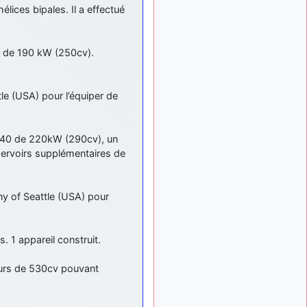
tu peux tenter l'un des
ices bipales. Il a effectué
rares lycées militaires
comme le Prytanée dans la
Sarthe, ça ne peut pas faire
 de 190 kW (250cv).
de mal !
d9pouces
: C'est
il y a 8 mois
plutôt après le lycée, voire
e (USA) pour l’équiper de
après une prépa
scientifique, tu as donc
encore un peu de temps
540 de 220kW (290cv), un
devant toi
servoirs supplémentaires de
yaellerigolow
il y a 8 mois,
: bonjour a tous je
1 semaine
suis un élève de première
 of Seattle (USA) pour
passionnée par l'aviation
militaire , pourrais je savoir
que faire après le lycée
1 appareil construit.
pour s'orienter et pouvoir
devenir officier de l'armée
eurs de 530cv pouvant
de l'air?
d9pouces
il y a 8 mois,
: lesquels, par
4 semaines