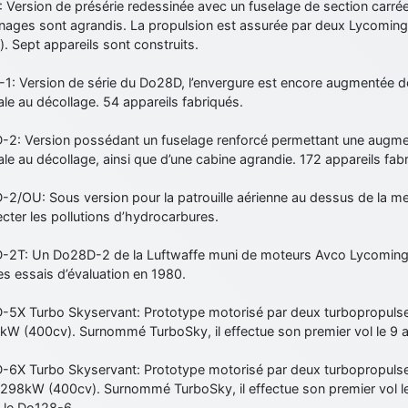
Version de présérie redessinée avec un fuselage de section carrée, 
ages sont agrandis. La propulsion est assurée par deux Lycomi
. Sept appareils sont construits.
1: Version de série du Do28D, l’envergure est encore augmentée
e au décollage. 54 appareils fabriqués.
-2: Version possédant un fuselage renforcé permettant une augme
e au décollage, ainsi que d’une cabine agrandie. 172 appareils fab
-2/OU: Sous version pour la patrouille aérienne au dessus de la me
cter les pollutions d’hydrocarbures.
-2T: Un Do28D-2 de la Luftwaffe muni de moteurs Avco Lycomi
s essais d’évaluation en 1980.
-5X Turbo Skyservant: Prototype motorisé par deux turbopropul
kW (400cv). Surnommé TurboSky, il effectue son premier vol le 9 av
-6X Turbo Skyservant: Prototype motorisé par deux turbopropuls
 298kW (400cv). Surnommé TurboSky, il effectue son premier vol le
e le Do128-6.