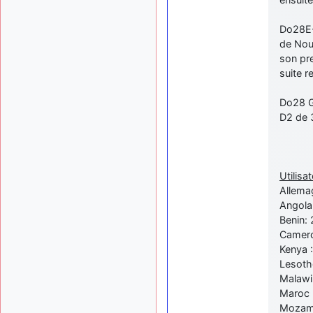
Do28E-
de Nouv
son pre
suite 
Do28 G
D2 de 
Utilisat
Allema
Angola:
Benin: 
Camero
Kenya 
Lesoth
Malawi
Maroc 
Mozamb