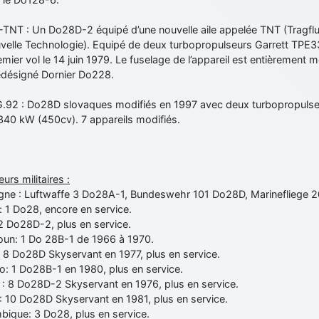
TNT : Un Do28D-2 équipé d’une nouvelle aile appelée TNT (Tragflu
elle Technologie). Equipé de deux turbopropulseurs Garrett TPE331 
mier vol le 14 juin 1979. Le fuselage de l’appareil est entièrement mod
redésigné Dornier Do228.
.92 : Do28D slovaques modifiés en 1997 avec deux turbopropulse
340 kW (450cv). 7 appareils modifiés.
eurs militaires :
gne : Luftwaffe 3 Do28A-1, Bundeswehr 101 Do28D, Marinefliege 20
 1 Do28, encore en service.
2 Do28D-2, plus en service.
un: 1 Do 28B-1 de 1966 à 1970.
: 8 Do28D Skyservant en 1977, plus en service.
o: 1 Do28B-1 en 1980, plus en service.
 : 8 Do28D-2 Skyservant en 1976, plus en service.
: 10 Do28D Skyservant en 1981, plus en service.
ique: 3 Do28, plus en service.