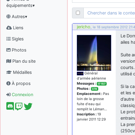
équipements▾
Chercher dans le cont
Autres▾
jericho
,
Liens
le 18 septembre 2012 21:
Le Dorn
Sigles
ailes h
Photos
Suite 
Plan du site
version
courts.
Médailles
utilisé
Général
d'armée aérienne
À propos
Messages :
17 157
Si la c
Photos :
378
et les 
Emplacement :
Pas
Connexion
d’autre
loin de la grosse
fuite d'eau qui
classiq
remplit le Léman...
Le pro
Inscription :
19
entrain
janvier 2011 12:29
La pre
(250cv)