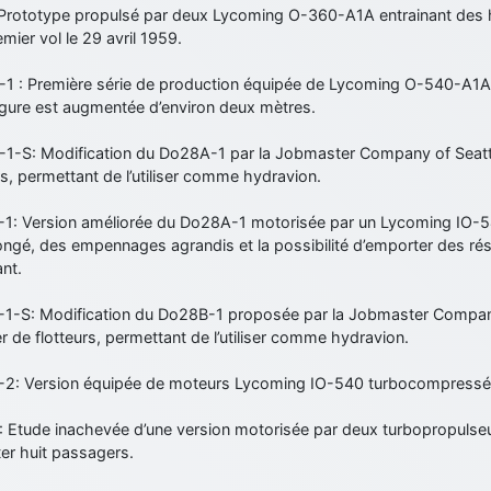
Prototype propulsé par deux Lycoming O-360-A1A entrainant des hél
mier vol le 29 avril 1959.
1 : Première série de production équipée de Lycoming O-540-A1A
rgure est augmentée d’environ deux mètres.
1-S: Modification du Do28A-1 par la Jobmaster Company of Seattl
rs, permettant de l’utiliser comme hydravion.
1: Version améliorée du Do28A-1 motorisée par un Lycoming IO-
ongé, des empennages agrandis et la possibilité d’emporter des ré
nt.
1-S: Modification du Do28B-1 proposée par la Jobmaster Company
er de flotteurs, permettant de l’utiliser comme hydravion.
2: Version équipée de moteurs Lycoming IO-540 turbocompressés. 
 Etude inachevée d’une version motorisée par deux turbopropuls
er huit passagers.