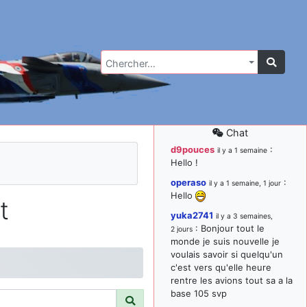
Chercher…
Chat
d9pouces
:
il y a 1 semaine
Hello !
operaso
:
il y a 1 semaine, 1 jour
Hello
t
yuka2741
il y a 3 semaines,
: Bonjour tout le
2 jours
monde je suis nouvelle je
voulais savoir si quelqu'un
c'est vers qu'elle heure
rentre les avions tout sa a la
base 105 svp