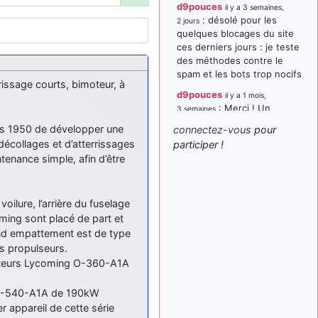
d9pouces
il y a 3 semaines,
: désolé pour les
2 jours
quelques blocages du site
ces derniers jours : je teste
des méthodes contre le
spam et les bots trop nocifs
rissage courts, bimoteur, à
d9pouces
il y a 1 mois,
: Merci ! Un
3 semaines
souvenir de la Ferté-Alais !
ées 1950 de développer une
connectez-vous
pour
paxwax
:
décollages et d’atterrissages
participer !
il y a 1 mois, 3 semaines
Super, la nouvelle bannière
ntenance simple, afin d’être
d9pouces
il y a 2 mois,
: je suis un
1 semaine
avion@,._,+ > lesquels ? je
voilure, l’arrière du fuselage
ne suis pas sûr de
ming sont placé de part et
comprendre
rand empattement est de type
es propulseurs.
d9pouces
il y a 2 mois,
moteurs Lycoming O-360-A1A
: ouakamois > si tu
1 semaine
parles du sujet sur l'Armée
de l'Air, bien sûr que oui !
g O-540-A1A de 190kW
 appareil de cette série
je suis un avion@,._,+
il y a