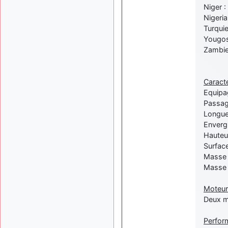
Niger 
Nigeri
Turqui
Yougos
Zambie
Caract
Equipag
Passag
Longue
Enverg
Hauteu
Surface
Masse 
Masse 
Moteur
Deux m
Perfor