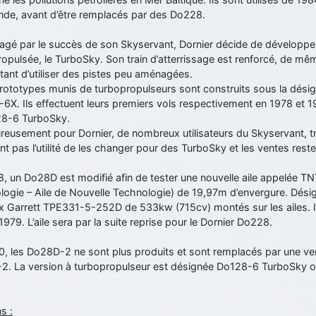
nde, avant d’être remplacés par des Do228.
agé par le succès de son Skyservant, Dornier décide de développe
opulsée, le TurboSky. Son train d’atterrissage est renforcé, de m
ant d’utiliser des pistes peu aménagées.
rototypes munis de turbopropulseurs sont construits sous la dési
X. Ils effectuent leurs premiers vols respectivement en 1978 et 19
28-6 TurboSky.
eusement pour Dornier, de nombreux utilisateurs du Skyservant, tr
nt pas l’utilité de les changer pour des TurboSky et les ventes reste
, un Do28D est modifié afin de tester une nouvelle aile appelée TN
logie – Aile de Nouvelle Technologie) de 19,97m d’envergure. Dési
x Garrett TPE331-5-252D de 533kw (715cv) montés sur les ailes. Il 
 1979. L’aile sera par la suite reprise pour le Dornier Do228.
0, les Do28D-2 ne sont plus produits et sont remplacés par une ve
2. La version à turbopropulseur est désignée Do128-6 TurboSky 
s :