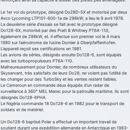
d9pouces
: Joyeux Noël à tous !
Le 1er vol du prototype, désigné Do28D-5X et motorisé par deux
d9pouces
: mais tu peux tenter l'un des rares lycées militaires
Avco Lycoming LTP101-600-1a de 298kW, a lieu le 9 avril 1978.
comme le Prytanée dans la Sarthe, ça ne peut pas faire de mal !
La deuxième série d’essais se fait avec le prototype désigné
Do128-6X, motorisé par des Pratt & Whitney PT6A-110,
d9pouces
: C'est plutôt après le lycée, voire après une prépa
également de 298kW, et. Il effectue son premier vol le 4 mars
scientifique, tu as donc encore un peu de temps devant toi
1980 sur l’aérodrome de l’usine Dornier à Oberpfaffenhofen.
yaellerigolow
: bonjour a tous je suis un élève de première
L’appareil reçoit ses certifications en 1981.
passionnée par l'aviation militaire , pourrais je savoir que faire après
Les avions de séries, désignés ensuite Do128-6, sont équipés
le lycée pour s'orienter et pouvoir devenir officier de l'armée de l'air?
avec les turbopropulseurs PT6A-110.
d9pouces
: lesquels, par exemple ?
Malheureusement pour Dornier, de nombreux utilisateurs du
Skyservant, très satisfaits de leurs Do28, ne voient pas l’utilité de
mahmoud
: bonsoir, très instructif ce site .mais nous aimerions avoir
les changer pour des TurboSky et les ventes restent faibles.
les photo des anciens appareils de l'armée de l'air de la haute -volta
Le Cameroun en commande deux équipés d’un radar de
d9pouces
: Ça me casse quand même bien les pieds, j’avoue
surveillance à 360° MEL Marec pour la patrouille maritime. Ils sont
désignés Do128-6PHA.
jericho
: Pour moi tout est à nouveau OK dirait-on… Merci à toi.
Le Nigéria commande 18 Do128-6 en 1982 pour le transport de
d9pouces
: En espérant n’avoir coupé les accessoires de personne
soldats et de matériel.
au passage !
Un Do128-6 baptisé Polar a effectué un important travail de
d9pouces
: j'ai trouvé un palliatif un peu violent, mais ça devrait aller
soutient durant une expédition allemande en Antarctique en 1983-
un peu mieux