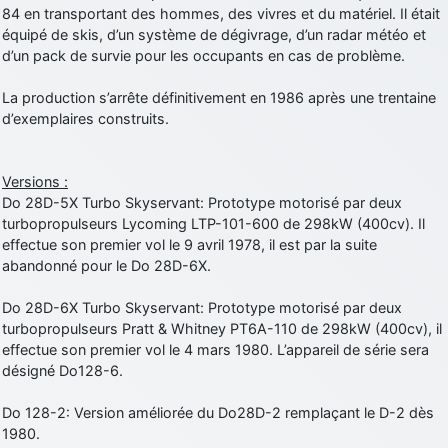
84 en transportant des hommes, des vivres et du matériel. Il était
d9pouces
: cette fois, c'est le Brésil et Singapour qui mettent le site
équipé de skis, d’un système de dégivrage, d’un radar météo et
par terre
d’un pack de survie pour les occupants en cas de problème.
jericho
: Ah ben je peux te confirmer que j'étais resté dans le filtre…
La production s’arrête définitivement en 1986 après une trentaine
d’exemplaires construits.
d9pouces
: Désolé ! Mon filtrage a été un peu trop violent
manifestement
tout voir
Versions :
Do 28D-5X Turbo Skyservant: Prototype motorisé par deux
turbopropulseurs Lycoming LTP-101-600 de 298kW (400cv). Il
effectue son premier vol le 9 avril 1978, il est par la suite
abandonné pour le Do 28D-6X.
Do 28D-6X Turbo Skyservant: Prototype motorisé par deux
turbopropulseurs Pratt & Whitney PT6A-110 de 298kW (400cv), il
effectue son premier vol le 4 mars 1980. L’appareil de série sera
désigné Do128-6.
Do 128-2: Version améliorée du Do28D-2 remplaçant le D-2 dès
1980.