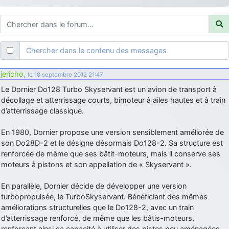
d9pouces
: ouakamois > si tu parles du sujet sur l'Armée de l'Air,
bien sûr que oui !
je suis un avion@,._,+
: Bonjour je viens d'arriver il y a quelques
moi et quelques avions n'ont pas les mêmes noms qu'aujourd'hui
Chercher dans le contenu des messages
ouakamois
: Bonjourà toutes et à tous.en espérantque ces
quelques images du Pays Basque vous auront plu ; Agur…
jericho
,
le 18 septembre 2012 21:47
d9pouces
: Je me rattraperai à la Ferté samedi
Le Dornier Do128 Turbo Skyservant est un avion de transport à
d9pouces
décollage et atterrissage courts, bimoteur à ailes hautes et à train
: Malheureusement non
un peu trop loin pour moi !
d’atterrissage classique.
fox_50
: Bonjour, certains parmis vous étaient-ils présent au
meeting de Lann Bihoué de 2026 ?
En 1980, Dornier propose une version sensiblement améliorée de
cachée dans les pins
: Coucou et excellente année 2026 à tous et
son Do28D-2 et le désigne désormais Do128-2. Sa structure est
au site!
renforcée de même que ses bâtit-moteurs, mais il conserve ses
moteurs à pistons et son appellation de « Skyservant ».
jericho
: Bonne année et tous mes meilleurs voeux à tous pour
2026 !
En parallèle, Dornier décide de développer une version
little boy
: je vous souhaite un bon réveillon pour cette nouvelle
turbopropulsée, le TurboSkyservant. Bénéficiant des mêmes
année!
améliorations structurelles que le Do128-2, avec un train
jericho
d’atterrissage renforcé, de même que les bâtis-moteurs,
: Merci D9pouces, à mon tour de souhaiter un Joyeux Noël
et de bonnes fêtes de fin d'année.
renforçant ainsi sa capacité à utiliser des pistes peu aménagées.