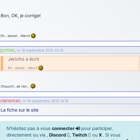
Bon, OK, je corrige!
Eh… psssst… Merci!
pcmax
,
le 18 septembre 2012 22:15
Jericho a écrit
Eh… psssst… Merci!
Chuuuttt…de rien…
clansman
,
le 19 septembre 2012 14:16
La fiche sur le site
N'hésitez pas à vous
connecter
pour participer,
directement ou via ,
Discord
,
Twitch
ou
X
. Si vous