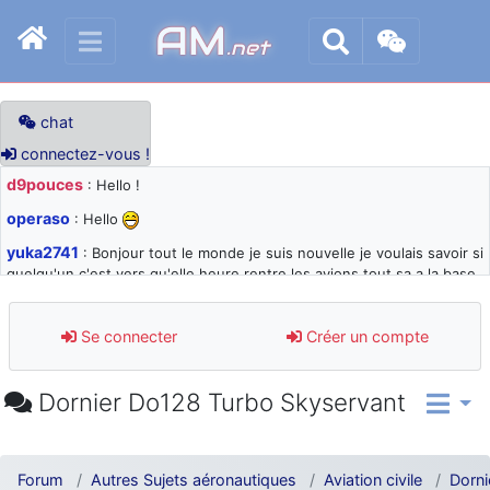
AM
.net
chat
connectez-vous !
d9pouces
: Hello !
operaso
: Hello
yuka2741
: Bonjour tout le monde je suis nouvelle je voulais savoir si
quelqu'un c'est vers qu'elle heure rentre les avions tout sa a la base
105 svp
d9pouces
: désolé pour les quelques blocages du site ces derniers
Se connecter
Créer un compte
jours : je teste des méthodes contre le spam et les bots trop nocifs
d9pouces
: Merci ! Un souvenir de la Ferté-Alais !
Dornier Do128 Turbo Skyservant
paxwax
: Super, la nouvelle bannière
d9pouces
: je suis un avion@,._,+ > lesquels ? je ne suis pas sûr de
comprendre
Forum
Autres Sujets aéronautiques
Aviation civile
Dorni