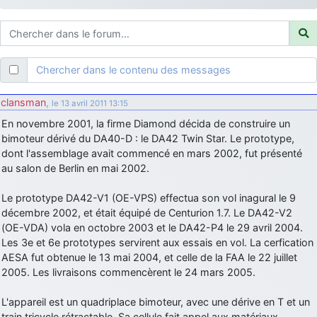
d9pouces
: ouakamois > si tu parles du sujet sur l'Armée de l'Air,
bien sûr que oui !
je suis un avion@,._,+
: Bonjour je viens d'arriver il y a quelques
moi et quelques avions n'ont pas les mêmes noms qu'aujourd'hui
Chercher dans le contenu des messages
ouakamois
: Bonjourà toutes et à tous.en espérantque ces
quelques images du Pays Basque vous auront plu ; Agur…
clansman
,
le 13 avril 2011 13:15
d9pouces
: Je me rattraperai à la Ferté samedi
En novembre 2001, la firme Diamond décida de construire un
d9pouces
bimoteur dérivé du DA40-D : le DA42 Twin Star. Le prototype,
: Malheureusement non
un peu trop loin pour moi !
dont l'assemblage avait commencé en mars 2002, fut présenté
fox_50
: Bonjour, certains parmis vous étaient-ils présent au
au salon de Berlin en mai 2002.
meeting de Lann Bihoué de 2026 ?
cachée dans les pins
: Coucou et excellente année 2026 à tous et
Le prototype DA42-V1 (OE-VPS) effectua son vol inagural le 9
au site!
décembre 2002, et était équipé de Centurion 1.7. Le DA42-V2
(OE-VDA) vola en octobre 2003 et le DA42-P4 le 29 avril 2004.
jericho
: Bonne année et tous mes meilleurs voeux à tous pour
Les 3e et 6e prototypes servirent aux essais en vol. La cerfication
2026 !
AESA fut obtenue le 13 mai 2004, et celle de la FAA le 22 juillet
little boy
: je vous souhaite un bon réveillon pour cette nouvelle
2005. Les livraisons commencèrent le 24 mars 2005.
année!
jericho
L'appareil est un quadriplace bimoteur, avec une dérive en T et un
: Merci D9pouces, à mon tour de souhaiter un Joyeux Noël
et de bonnes fêtes de fin d'année.
train tricycle rétractable. Sa cellule fait appel aux matériaux