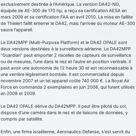
exclusivement destinée à l'Amérique. La version DA42-NG,
d9pouces
: cette fois, c'est le Brésil et Singapour qui mettent le site
équipée de AE-300 de 170 hp, a reçu sa certification AESA en
par terre
mars 2009 et sa certification FAA en avril 2010. La mise en faillite
jericho
: Ah ben je peux te confirmer que j'étais resté dans le filtre…
de Thielert faillit enterrer le DA42, mais l'arrivée du moteur AE-300
sauva l'appareil.
d9pouces
: Désolé ! Mon filtrage a été un peu trop violent
Le DA42MPP (Multi-Purpose Platform) et le DA42 OPALE sont
manifestement
deux versions destinées à la surveillance aérienne. Le DA42MPP
tout voir
"Guardian" peut emporter 2 nacelles de capteurs de surveillance
ou de mesures, l'une dans le nez et l'autre en position ventrale. Il
peut avoir une autonomie de 12 heure 30 et est reconnaissable à
une verrière légèrement bombée. Il est commercialisé depuis
novembre 2007 et un tel appareil coûte 740 000 €. La Royal Air
Force en commanda 2 exemplaires en juin 2008, qui furent utilisés
en 2008 et 2009.
Le DA42 OPALE dérive du DA42MPP. Il peut être piloté du sol,
dispose d'une caméra dans le nez et de liaisons de données, y
compris par satellite.
Enfin, une firme israélienne, Aeronautics Defense, s'est servit du