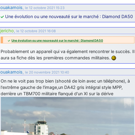
ouakamois
,
le 12 octobre 2021 15:23
Une évolution ou une nouveauté sur le marché : Diamond DA50
jericho
,
le 12 octobre 2021 16:08
Une évolution ou une nouveauté sur le marché : Diamond DA50
Probablement un appareil qui va également rencontrer le succès. Il
aura sa fiche dès les premières commandes militaires.
ouakamois
,
le 20 novembre 2021 10:40
On ne le voit pas trop bien (shooté de loin avec un téléphone), à
l'extrême gauche de l'image,un DA42 gris intégral style MPP,
derrière un TBM700 militaire flanqué d'un XI sur la dérive