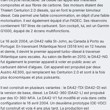
composites et aux fibres de carbone. Ses moteurs étaient des
d9pouces
: Joyeux Noël à tous !
Thielert Centurion 2.0 diesels, qui en font le premier bimoteur
d9pouces
: mais tu peux tenter l'un des rares lycées militaires
diesel. Cela permet une faible consommation, en dépit d'une faible
comme le Prytanée dans la Sarthe, ça ne peut pas faire de mal !
motorisation. Il est également équipé d'un FADEC. Ses réservoirs
contiennent 197 litres de carburant. Son cockpit, lui, est un Garmin
d9pouces
: C'est plutôt après le lycée, voire après une prépa
G1000, équipé de 2 écrans multifonctions.
scientifique, tu as donc encore un peu de temps devant toi
yaellerigolow
: bonjour a tous je suis un élève de première
Le 16 août 2004, un DA42 rallia St-John, au Canada à Porto au
passionnée par l'aviation militaire , pourrais je savoir que faire après
Portugal. En traversant l'Atlantique Nord (3518 km) en 12 heures
le lycée pour s'orienter et pouvoir devenir officier de l'armée de l'air?
et demie, il devint le premier appareil turbo-diesel à traverser
d9pouces
: lesquels, par exemple ?
l’Atlantique sans escales. Au salon de Berlin en 2010, le DA42-NG
fut également le premier appareil à voler en public avec un
mahmoud
: bonsoir, très instructif ce site .mais nous aimerions avoir
carburant dérivé d'algues. Cet appareil est propulsé par deux
les photo des anciens appareils de l'armée de l'air de la haute -volta
Austro AE300, qui remplacent les Centurion 2.0 et sont à la fois
d9pouces
: Ça me casse quand même bien les pieds, j’avoue
plus économiques et plus puissants.
jericho
: Pour moi tout est à nouveau OK dirait-on… Merci à toi.
Il est construit en plusieurs variantes : le DA42-TDI (DA42-D) est
d9pouces
: En espérant n’avoir coupé les accessoires de personne
la version de base, diesel. Le DA42-360 (DA42-L) est propulsé
au passage !
par des IO-360-M1A. Le DA42-V1 fut modifié et vola dans cette
configuration le 16 avril 2004. Un deuxième prototype (OE-VDC)
d9pouces
: j'ai trouvé un palliatif un peu violent, mais ça devrait aller
fut construit et vola 4 ans plus tard. La production est
un peu mieux