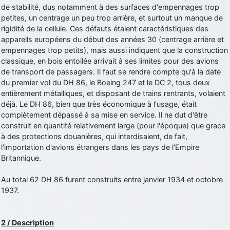
de stabilité, dus notamment à des surfaces d'empennages trop
d9pouces
: cette fois, c'est le Brésil et Singapour qui mettent le site
petites, un centrage un peu trop arrière, et surtout un manque de
par terre
rigidité de la cellule. Ces défauts étaient caractéristiques des
jericho
: Ah ben je peux te confirmer que j'étais resté dans le filtre…
appareils européens du début des années 30 (centrage arrière et
empennages trop petits), mais aussi indiquent que la construction
classique, en bois entoilée arrivait à ses limites pour des avions
d9pouces
: Désolé ! Mon filtrage a été un peu trop violent
de transport de passagers. Il faut se rendre compte qu'à la date
manifestement
du premier vol du DH 86, le Boeing 247 et le DC 2, tous deux
tout voir
entièrement métalliques, et disposant de trains rentrants, volaient
déjà. Le DH 86, bien que très économique à l'usage, était
complètement dépassé à sa mise en service. Il ne dut d'être
construit en quantité relativement large (pour l'époque) que grace
à des protections douanières, qui interdisaient, de fait,
l'importation d'avions étrangers dans les pays de l'Empire
Britannique.
Au total 62 DH 86 furent construits entre janvier 1934 et octobre
1937.
2 / Description