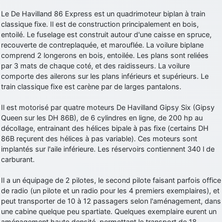
Le De Havilland 86 Express est un quadrimoteur biplan à train
classique fixe. Il est de construction principalement en bois,
entoilé. Le fuselage est construit autour d'une caisse en spruce,
recouverte de contreplaquée, et marouflée. La voilure biplane
comprend 2 longerons en bois, entoilée. Les plans sont reliées
par 3 mats de chaque coté, et des raidisseurs. La voilure
comporte des ailerons sur les plans inférieurs et supérieurs. Le
train classique fixe est carène par de larges pantalons.
Il est motorisé par quatre moteurs De Havilland Gipsy Six (Gipsy
Queen sur les DH 86B), de 6 cylindres en ligne, de 200 hp au
décollage, entrainant des hélices bipale à pas fixe (certains DH
86B reçurent des hélices à pas variable). Ces moteurs sont
implantés sur l'aile inférieure. Les réservoirs contiennent 340 l de
carburant.
Il a un équipage de 2 pilotes, le second pilote faisant parfois office
de radio (un pilote et un radio pour les 4 premiers exemplaires), et
peut transporter de 10 à 12 passagers selon l'aménagement, dans
une cabine quelque peu spartiate. Quelques exemplaire eurent un
aménagement haute densité, permettant le transport de 18