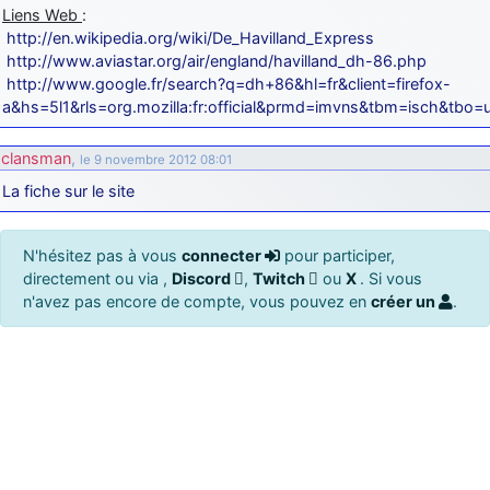
Liens Web
:
http://en.wikipedia.org/wiki/De_Havilland_Express
http://www.aviastar.org/air/england/havilland_dh-86.php
http://www.google.fr/search?q=dh+86&hl=fr&client=firefox-
a&hs=5l1&rls=org.mozilla:fr:official&prmd=imvns&tbm=isch
clansman
,
le 9 novembre 2012 08:01
La fiche sur le site
N'hésitez pas à vous
connecter
pour participer,
directement ou via ,
Discord
,
Twitch
ou
X
. Si vous
n'avez pas encore de compte, vous pouvez en
créer un
.