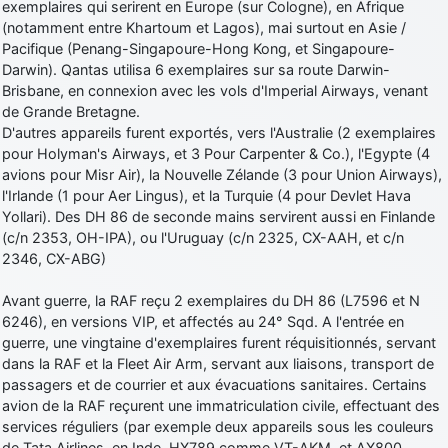
exemplaires qui serirent en Europe (sur Cologne), en Afrique
(notamment entre Khartoum et Lagos), mai surtout en Asie /
Pacifique (Penang-Singapoure-Hong Kong, et Singapoure-
Darwin). Qantas utilisa 6 exemplaires sur sa route Darwin-
Brisbane, en connexion avec les vols d'Imperial Airways, venant
de Grande Bretagne.
D'autres appareils furent exportés, vers l'Australie (2 exemplaires
pour Holyman's Airways, et 3 Pour Carpenter & Co.), l'Egypte (4
avions pour Misr Air), la Nouvelle Zélande (3 pour Union Airways),
l'Irlande (1 pour Aer Lingus), et la Turquie (4 pour Devlet Hava
Yollari). Des DH 86 de seconde mains servirent aussi en Finlande
(c/n 2353, OH-IPA), ou l'Uruguay (c/n 2325, CX-AAH, et c/n
2346, CX-ABG)
Avant guerre, la RAF reçu 2 exemplaires du DH 86 (L7596 et N
6246), en versions VIP, et affectés au 24° Sqd. A l'entrée en
guerre, une vingtaine d'exemplaires furent réquisitionnés, servant
dans la RAF et la Fleet Air Arm, servant aux liaisons, transport de
passagers et de courrier et aux évacuations sanitaires. Certains
avion de la RAF reçurent une immatriculation civile, effectuant des
services réguliers (par exemple deux appareils sous les couleurs
de Tata Airlines, en Inde, HX789 comme VT-AKM, et AX800,