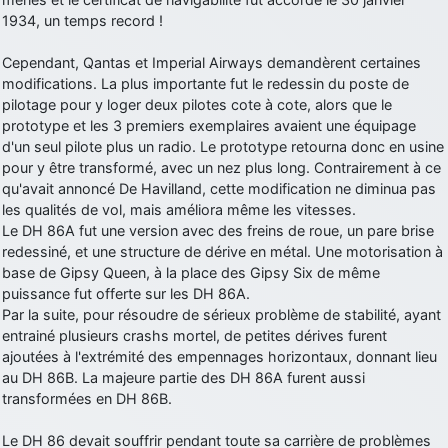
1934, un temps record !
d9pouces
: Joyeux Noël à tous !
d9pouces
: mais tu peux tenter l'un des rares lycées militaires
Cependant, Qantas et Imperial Airways demandèrent certaines
comme le Prytanée dans la Sarthe, ça ne peut pas faire de mal !
modifications. La plus importante fut le redessin du poste de
pilotage pour y loger deux pilotes cote à cote, alors que le
d9pouces
: C'est plutôt après le lycée, voire après une prépa
prototype et les 3 premiers exemplaires avaient une équipage
scientifique, tu as donc encore un peu de temps devant toi
d'un seul pilote plus un radio. Le prototype retourna donc en usine
yaellerigolow
: bonjour a tous je suis un élève de première
pour y être transformé, avec un nez plus long. Contrairement à ce
passionnée par l'aviation militaire , pourrais je savoir que faire après
qu'avait annoncé De Havilland, cette modification ne diminua pas
le lycée pour s'orienter et pouvoir devenir officier de l'armée de l'air?
les qualités de vol, mais améliora même les vitesses.
d9pouces
: lesquels, par exemple ?
Le DH 86A fut une version avec des freins de roue, un pare brise
redessiné, et une structure de dérive en métal. Une motorisation à
mahmoud
: bonsoir, très instructif ce site .mais nous aimerions avoir
base de Gipsy Queen, à la place des Gipsy Six de même
les photo des anciens appareils de l'armée de l'air de la haute -volta
puissance fut offerte sur les DH 86A.
d9pouces
: Ça me casse quand même bien les pieds, j’avoue
Par la suite, pour résoudre de sérieux problème de stabilité, ayant
entrainé plusieurs crashs mortel, de petites dérives furent
jericho
: Pour moi tout est à nouveau OK dirait-on… Merci à toi.
ajoutées à l'extrémité des empennages horizontaux, donnant lieu
d9pouces
: En espérant n’avoir coupé les accessoires de personne
au DH 86B. La majeure partie des DH 86A furent aussi
au passage !
transformées en DH 86B.
d9pouces
: j'ai trouvé un palliatif un peu violent, mais ça devrait aller
Le DH 86 devait souffrir pendant toute sa carrière de problèmes
un peu mieux