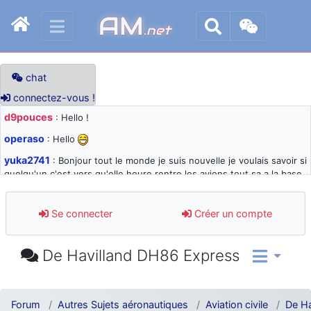
AM
.net
chat
connectez-vous !
d9pouces
: Hello !
operaso
: Hello
yuka2741
: Bonjour tout le monde je suis nouvelle je voulais savoir si
quelqu'un c'est vers qu'elle heure rentre les avions tout sa a la base
105 svp
d9pouces
: désolé pour les quelques blocages du site ces derniers
Se connecter
Créer un compte
jours : je teste des méthodes contre le spam et les bots trop nocifs
d9pouces
: Merci ! Un souvenir de la Ferté-Alais !
De Havilland DH86 Express
paxwax
: Super, la nouvelle bannière
d9pouces
: je suis un avion@,._,+ > lesquels ? je ne suis pas sûr de
comprendre
Forum
Autres Sujets aéronautiques
Aviation civile
De Ha