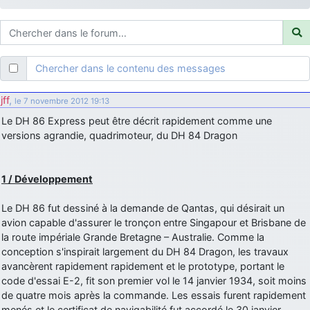
d9pouces
: ouakamois > si tu parles du sujet sur l'Armée de l'Air,
bien sûr que oui !
je suis un avion@,._,+
: Bonjour je viens d'arriver il y a quelques
moi et quelques avions n'ont pas les mêmes noms qu'aujourd'hui
Chercher dans le contenu des messages
ouakamois
: Bonjourà toutes et à tous.en espérantque ces
quelques images du Pays Basque vous auront plu ; Agur…
jff
,
le 7 novembre 2012 19:13
d9pouces
: Je me rattraperai à la Ferté samedi
Le DH 86 Express peut être décrit rapidement comme une
d9pouces
versions agrandie, quadrimoteur, du DH 84 Dragon
: Malheureusement non
un peu trop loin pour moi !
fox_50
: Bonjour, certains parmis vous étaient-ils présent au
meeting de Lann Bihoué de 2026 ?
1 / Développement
cachée dans les pins
: Coucou et excellente année 2026 à tous et
au site!
Le DH 86 fut dessiné à la demande de Qantas, qui désirait un
avion capable d'assurer le tronçon entre Singapour et Brisbane de
jericho
: Bonne année et tous mes meilleurs voeux à tous pour
la route impériale Grande Bretagne – Australie. Comme la
2026 !
conception s'inspirait largement du DH 84 Dragon, les travaux
little boy
: je vous souhaite un bon réveillon pour cette nouvelle
avancèrent rapidement rapidement et le prototype, portant le
année!
code d'essai E-2, fit son premier vol le 14 janvier 1934, soit moins
jericho
de quatre mois après la commande. Les essais furent rapidement
: Merci D9pouces, à mon tour de souhaiter un Joyeux Noël
et de bonnes fêtes de fin d'année.
menés et le certificat de navigabilité fut accordé le 30 janvier