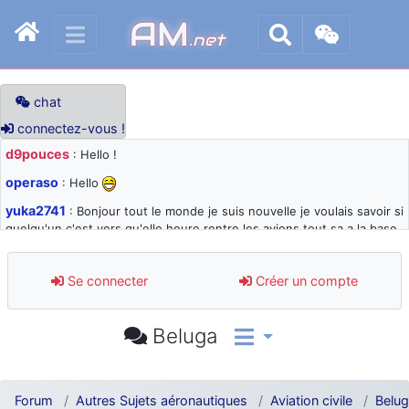
AM
.net
chat
connectez-vous !
d9pouces
: Hello !
operaso
: Hello
yuka2741
: Bonjour tout le monde je suis nouvelle je voulais savoir si
quelqu'un c'est vers qu'elle heure rentre les avions tout sa a la base
105 svp
d9pouces
: désolé pour les quelques blocages du site ces derniers
Se connecter
Créer un compte
jours : je teste des méthodes contre le spam et les bots trop nocifs
d9pouces
: Merci ! Un souvenir de la Ferté-Alais !
Beluga
paxwax
: Super, la nouvelle bannière
d9pouces
: je suis un avion@,._,+ > lesquels ? je ne suis pas sûr de
comprendre
Forum
Autres Sujets aéronautiques
Aviation civile
Belu