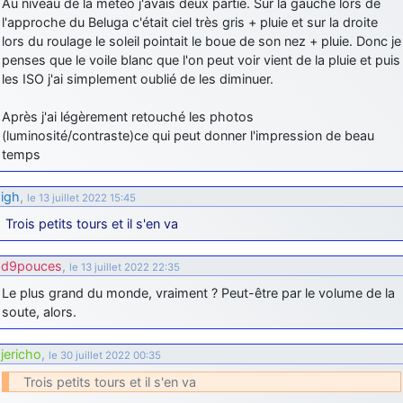
Au niveau de la météo j'avais deux partie. Sur la gauche lors de
l'approche du Beluga c'était ciel très gris + pluie et sur la droite
lors du roulage le soleil pointait le boue de son nez + pluie. Donc je
penses que le voile blanc que l'on peut voir vient de la pluie et puis
les ISO j'ai simplement oublié de les diminuer.
Après j'ai légèrement retouché les photos
(luminosité/contraste)ce qui peut donner l'impression de beau
temps
igh
,
le 13 juillet 2022 15:45
Trois petits tours et il s'en va
d9pouces
,
le 13 juillet 2022 22:35
Le plus grand du monde, vraiment ? Peut-être par le volume de la
soute, alors.
jericho
,
le 30 juillet 2022 00:35
Trois petits tours et il s'en va