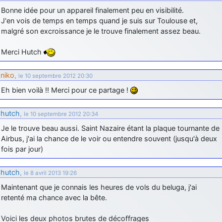
Bonne idée pour un appareil finalement peu en visibilité.
d9pouces
: cette fois, c'est le Brésil et Singapour qui mettent le site
J'en vois de temps en temps quand je suis sur Toulouse et,
par terre
malgré son excroissance je le trouve finalement assez beau.
jericho
: Ah ben je peux te confirmer que j'étais resté dans le filtre…
Merci Hutch
d9pouces
: Désolé ! Mon filtrage a été un peu trop violent
manifestement
niko
,
le 10 septembre 2012 20:30
tout voir
Eh bien voilà !! Merci pour ce partage !
hutch
,
le 10 septembre 2012 20:34
Je le trouve beau aussi. Saint Nazaire étant la plaque tournante de
Airbus, j'ai la chance de le voir ou entendre souvent (jusqu'à deux
fois par jour)
hutch
,
le 8 avril 2013 19:26
Maintenant que je connais les heures de vols du beluga, j'ai
retenté ma chance avec la bête.
Voici les deux photos brutes de décoffrages