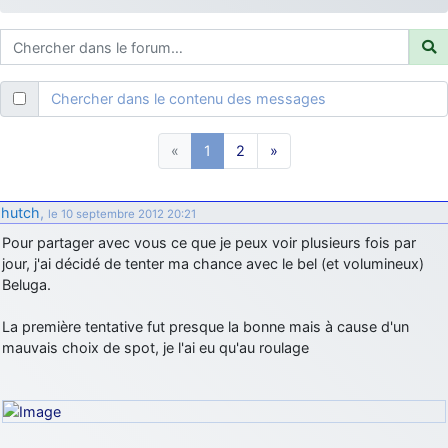
d9pouces
: ouakamois > si tu parles du sujet sur l'Armée de l'Air,
bien sûr que oui !
je suis un avion@,._,+
: Bonjour je viens d'arriver il y a quelques
moi et quelques avions n'ont pas les mêmes noms qu'aujourd'hui
Chercher dans le contenu des messages
ouakamois
: Bonjourà toutes et à tous.en espérantque ces
quelques images du Pays Basque vous auront plu ; Agur…
«
1
2
»
d9pouces
: Je me rattraperai à la Ferté samedi
d9pouces
: Malheureusement non
un peu trop loin pour moi !
hutch
,
le 10 septembre 2012 20:21
fox_50
: Bonjour, certains parmis vous étaient-ils présent au
Pour partager avec vous ce que je peux voir plusieurs fois par
meeting de Lann Bihoué de 2026 ?
jour, j'ai décidé de tenter ma chance avec le bel (et volumineux)
cachée dans les pins
: Coucou et excellente année 2026 à tous et
Beluga.
au site!
jericho
La première tentative fut presque la bonne mais à cause d'un
: Bonne année et tous mes meilleurs voeux à tous pour
2026 !
mauvais choix de spot, je l'ai eu qu'au roulage
little boy
: je vous souhaite un bon réveillon pour cette nouvelle
année!
jericho
: Merci D9pouces, à mon tour de souhaiter un Joyeux Noël
et de bonnes fêtes de fin d'année.